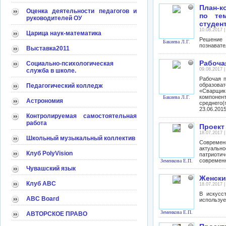
План-к
Оценка деятельности педагогов и
по те
руководителей ОУ
студен
10.08.2017 
Царица наук-математика
Решение 
Бакиева Л.Г.
познавате
Выставка2011
Рабоча
Социально-психологическая
09.08.2017 
служба в школе.
Рабочая 
образоват
Педагогический колледж
«Сварщик
компонен
Бакиева Л.Г.
Астрономия
среднего
23.06.2015
Контролируемая самостоятельная
работа
Проект
18.07.2017 
Школьный музыкальный коллектив
Современн
актуальн
Клуб PolyVision
патриотич
современн
Земенкова Е.П.
Чувашский язык
Женски
Клуб АВС
18.07.2017 
В искусс
ABC Board
используе
Земенкова Е.П.
АВТОРСКОЕ ПРАВО