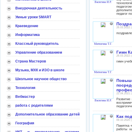
Васягина И.Р.
технолог
педагого
Внеурочная деятельность
дополните
педагог по
Умные уроки SMART
Поздра
Краеведение
26.03.2022 
поздравле
Информатика
Классный руководитель
Митюгина Т.Г.
Гимн К
Управление образованием
26.03.2022 
Страна Мастеров
гимн учеб
Музыка, МХК и ИЗО в школе
Митюгина Т.Г.
Школьное научное общество
Повыш
посред
Технология
профес
22.04.2021 
Вебмастер
Развитие
Васягина И.Р.
восприи
работа с родителями
педагогич
Дополнительное образование детей
Как по
09.10.2020 
География
Памятка «
работы н