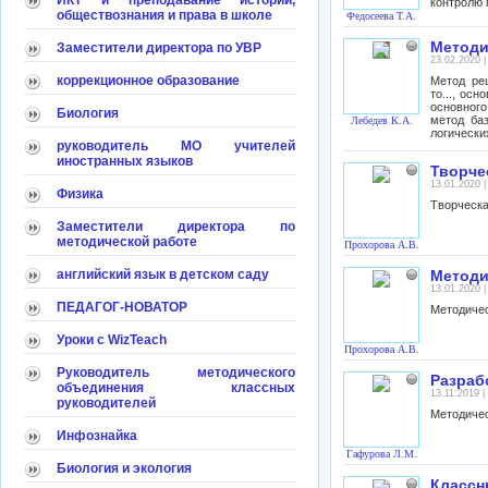
ИКТ и преподавание истории,
контролю 
обществознания и права в школе
Федосеева Т.А.
Методи
Заместители директора по УВР
23.02.2020 
коррекционное образование
Метод реш
то..., ос
основного
Биология
метод ба
Лебедев К.А.
логически
руководитель МО учителей
иностранных языков
Творче
13.01.2020 
Физика
Творческа
Заместители директора по
методической работе
Прохорова А.В.
английский язык в детском саду
Методи
13.01.2020 
ПЕДАГОГ-НОВАТОР
Методичес
Уроки с WizTeach
Прохорова А.В.
Руководитель методического
Разрабо
объединения классных
13.11.2019 
руководителей
Методичес
Инфознайка
Гафурова Л.М.
Биология и экология
Классн