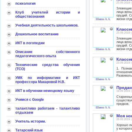
25.09.2019 
психология
Зловещие
лица женщ
Клуб учителей истории и
орудий. С
обществознания
жизни отд
Шавва А.А.
Учебная деятельность школьников.
Классн
25.09.2019 
Дошкольное воспитание
Зловещие
лица женщ
ИКТ в логопедии
орудий. С
жизни отд
Шавва А.А.
Описание собственного
педагогического опыта
Классн
23.09.2019 
Технические средства обучения
1. Позна
(ТСО)
отношени
Развивать
УМК по информатике и ИКТ
Шавва А.А.
профессора Макаровой Н.В.
Предан
ИКТ в обучении немецкому языку
19.09.2019 
Старинны
Учимся с Google
существуе
предков.
Шавва А.А.
талантливо работаем - талантливо
отдыхаем
Моя но
26.03.2019 
Учитель истории.
Хорошо ли
у которого
Татарский язык