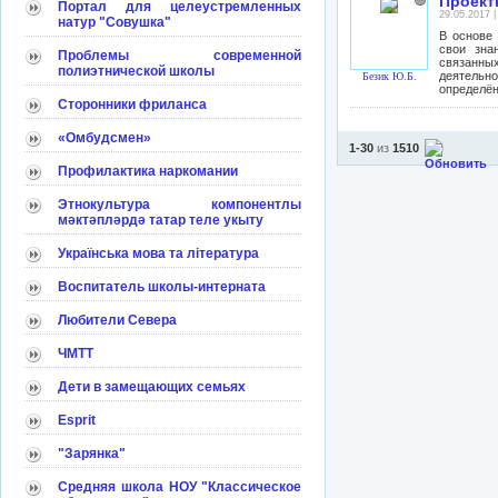
Проект
Портал для целеустремленных
29.05.2017 
натур "Совушка"
В основе 
свои зна
Проблемы современной
связанных
полиэтнической школы
деятельн
Безик Ю.Б.
определён
Сторонники фриланса
«Омбудсмен»
1-30
из
1510
Профилактика наркомании
Этнокультура компонентлы
мәктәпләрдә татар теле укыту
Українська мова та література
Воспитатель школы-интерната
Любители Севера
ЧМТТ
Дети в замещающих семьях
Esprit
"Зарянка"
Средняя школа НОУ "Классическое