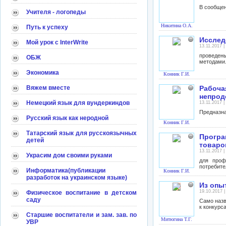
В сообщен
Учителя - логопеды
Никитина О.А.
Путь к успеху
Исслед
Мой урок с InterWrite
13.11.2017 
проведен
ОБЖ
методами
Экономика
Конник Г.И.
Вяжем вместе
Рабоча
непрод
Немецкий язык для вундеркиндов
13.11.2017 
Предназна
Русский язык как неродной
Конник Г.И.
Татарский язык для русскоязычных
Програ
детей
товаро
13.11.2017 
Украсим дом своими руками
для проф
потребите
Информатика(публикации
Конник Г.И.
разработок на украинском языке)
Из опы
19.10.2017 
Физическое воспитание в детском
саду
Само назв
к конкурс
Старшие воспитатели и зам. зав. по
Митюгина Т.Г.
УВР