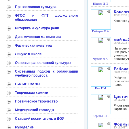
Юзеева И.П.
Православная культура.
Конспе
ФГОС и ФГТ дошкольного
12.08.2018 
образования
Конспект 
Риторика и культура речи
Рябицева Е.А.
Динамическая математика
мой са
06.06.2018 
Физическая культура
На моем с
них разм
Линукс в школе
учеников 
своими уч
Чупина Л.А.
Основы православной культуры
Рабоча
Системный подход к организации
08.01.2018 
учебного процесса
Рабочая 
пояснител
БИЛИНГВАЛЫ
часов.
Ким Р.М.
Творческие химики
Цветоч
20.11.2017 
Поэтическое творчество
Рисование
картинка.
Медицинский колледж
Корнева Е.Н.
Старший воспитатель в ДОУ
Формы 
Рукоделие
15.11.2017 