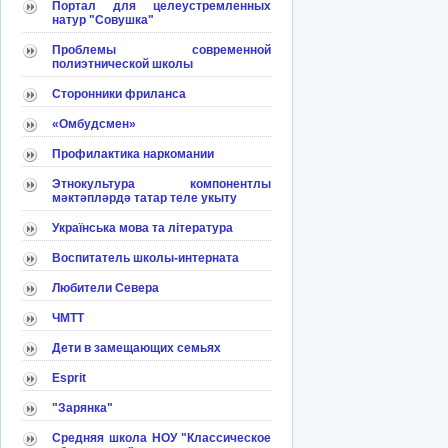
Портал для целеустремленных
натур "Совушка"
Проблемы современной
полиэтнической школы
Сторонники фриланса
«Омбудсмен»
Профилактика наркомании
Этнокультура компонентлы
мәктәпләрдә татар теле укыту
Українська мова та література
Воспитатель школы-интерната
Любители Севера
ЧМТТ
Дети в замещающих семьях
Esprit
"Зарянка"
Средняя школа НОУ "Классическое