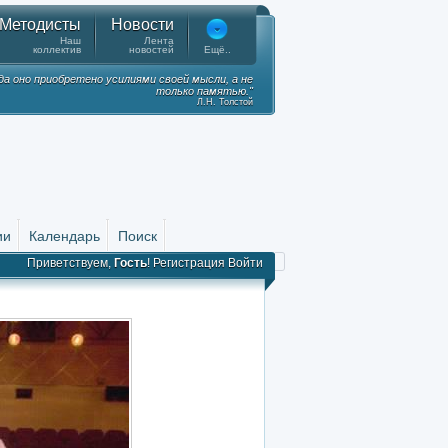
Методисты
Новости
Наш
Лента
коллектив
новостей
Ещё..
гда оно приобретено усилиями своей мысли, а не
только памятью."
Л.Н. Толстой
ии
Календарь
Поиск
Приветствуем,
Гость
!
Регистрация
Войти