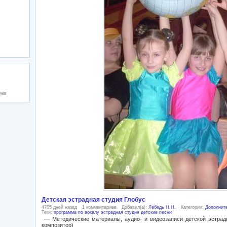
иев
Детская эстрадная студия Глобус
4705 дней назад
1 комментариев
Добавил(а):
Лебедь Н.Н.
Категории:
Дополнит
Теги:
программа по вокалу
эстрадная студия
детские песни
— Методические материалы, аудио- и видеозаписи детской эстрадной
композитор)