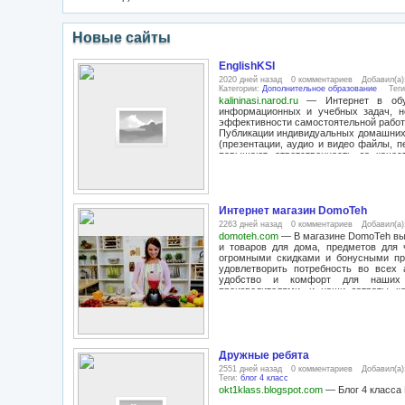
Новые сайты
EnglishKSI
2020 дней назад
0 комментариев
Добавил(а
Категории:
Дополнительное образование
Тег
kalininasi.narod.ru
— Интернет в обуч
информационных и учебных задач, н
эффективности самостоятельной работ
Публикации индивидуальных домашних 
(презентации, аудио и видео файлы, 
повышают ответственность за качес
оцениваются не только преподавателе
всеобщей оценке. Кроме того, такой 
Интернет-технологий и применять их д
Интернет магазин DomoTeh
2263 дней назад
0 комментариев
Добавил(а
domoteh.com
— В магазине DomoTeh вы 
и товаров для дома, предметов для 
огромными скидками и бонусными п
удовлетворить потребность во всех 
удобство и комфорт для наших
производителями, и наши затраты ко
Приобретая продукты на ДомоТех, 
соответственно - сэкономить свои
предметов в каждом случае тщательно
требовательных клиентов. Мы явля
работаем с наиболее известными пр
Дружные ребята
товаров на украинском рынке. Имеющи
новыми поставщиками, получая при эт
2551 дней назад
0 комментариев
Добавил(а
Всегда ведется работа по расширению 
Теги:
блог
4 класс
время нам показались такие террито
okt1klass.blogspot.com
— Блог 4 класс
новинки с Китая. Это и многое друг