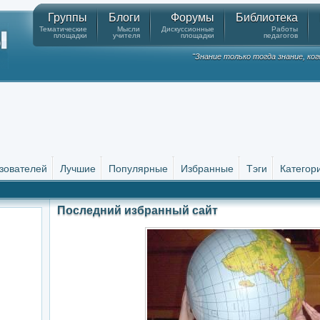
Группы
Блоги
Форумы
Библиотека
Тематические
Мысли
Дискуссионные
Работы
площадки
учителя
площадки
педагогов
"Знание только тогда знание, ко
зователей
Лучшие
Популярные
Избранные
Тэги
Категор
Последний избранный сайт