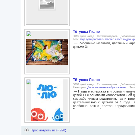
затратами по выгодных ценах. Мы п
постоянно обновляем ассортимент са
всегда расширяется, и вам не придетс
еще. Семейные товары для удовлетвор
нас все, что вам нужно для вашего 
туалета, ванной, уборки, упражнения 
косметические средства, синтетическ
и электроприборы, фонари для разных ц
Тётушка Люлю
3015 дней назад
0 комментариев
Добавил(а
Теги:
мир дети рисовать мастер класс видео ур
— Рисование мелками, цветными кара
детьми 3+
Тётушка Люлю
3068 дней назад
2 комментариев
Добавил(а
Категории:
Дополнительное образование
Тег
— Наша мастерская в игровой и увлек
детей 1+ с основами изобразительной
как заботливым родителям, так и тво
деятельностью с детьми от 1 года д
особенно важно частое чередование
Поэтому в нашей творческой мастерс
доступных ребёнку изобразительных 
лежит авторская программа по изобр
учебно-воспитательные программы
научите своего ребенка рисовать как
гуашью, пастелью, восковыми мелка
Просмотреть все (928)
аппликации, лепки, коллажа и многим д