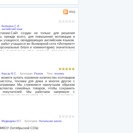
RSS
):
Калинина С.И.
и:
английский язык
ении.Сайт создан не только для решения
о, прежде всего, для повышения мотивации и
ы учащихся, овладевающих английским языком.
работ учащихся во Всемирной сети «Интернет»
персональные блоги и комментарии) значительно
тво выполнения этих заданий, поскольку они
м и членами учебной группы, но подвергаются
подход помогает учащимся осваивать элементы
ля дальнейшего овладения английским языком.
):
Корсар В.С.
Категории:
Разное
Теги:
техника
можете купить огромное количество хозтоваров
чистоты, техники для дома и многое другое с
рограмами. Мы стремимся наилучшим образом
аспектах семейных товаров, чтобы сохранить
 покупателей. Мы работаем напрямую с
нтрастируют положительно и с конкурентами.
вы можете быть уверены в хороших ценах, а
 финансовые ограничения и время. Характер
 проверяется и отвечает всем желаниям самых
емся дистрибьюторами топовых брендов. Мы
оизводителями и товарными знаками семейных
еся знания позволяют нам легко сотрудничать с
ом лучшие цены и товары во всем их диапазоне.
):
Медведева Н.Г.
Категории:
Начальная школа
ассортимента товара. Больше всего в последнее
рии, как техника, кухонное принадлежности,
а МКОУ Октябрьской СОШ
ое вы можете приобрести у нас с небольшими