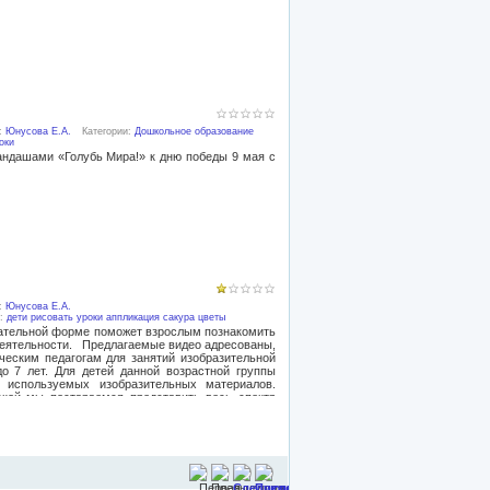
реследуем интересы и пожелания клиентов и
мых известных и важных товаров. Ассортимент
я искать более интересный ассортимент где-либо
ения любых потребностей. Вы можете купить у
дома и торговой точки - предметы для кухни,
на свежем воздухе, посуду, предметы чистоты и
ие вещества семейства, ароматизаторы, гаджеты
елей и много другого.
):
Юнусова Е.А.
Категории:
Дошкольное образование
оки
ндашами «Голубь Мира!» к дню победы 9 мая с
):
Юнусова Е.А.
и:
дети рисовать уроки аппликация сакура цветы
ательной форме поможет взрослым познакомить
 деятельности. Предлагаемые видео адресованы,
рческим педагогам для занятий изобразительной
о 7 лет. Для детей данной возрастной группы
 используемых изобразительных материалов.
кой мы постараемся представить весь спектр
средств. В основе представленных материалов
азительному искусству, а также традиционные
. Пользуясь предлагаемыми методиками, вы
 обычными карандашами и фломастерами, так и
ми, познакомите его с основными техниками
ругим направлениям.