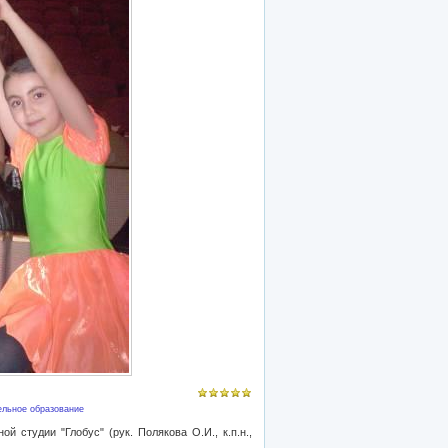
ельное образование
 студии "Глобус" (рук. Полякова О.И., к.п.н.,