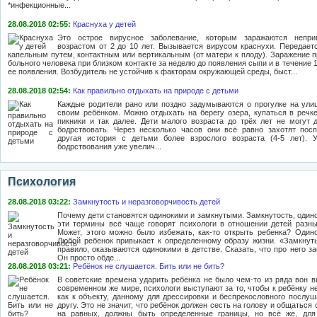
*инфекционные...
28.08.2018 02:55:
Краснуха у детей
Это острое вирусное заболевание, которым заражаются непри
возрастом от 2 до 10 лет. Вызывается вирусом краснухи. Передает
капельным путем, контактным или вертикальным (от матери к плоду). Заражение п
больного человека при близком контакте за неделю до появления сыпи и в течение 
ее появления. Возбудитель не устойчив к факторам окружающей среды, быст...
28.08.2018 02:54:
Как правильно отдыхать на природе с детьми
Каждые родители рано или поздно задумываются о прогулке на ули
своим ребёнком. Можно отдыхать на берегу озера, купаться в речке
пикники и так далее. Дети малого возраста до трёх лет не могут 
бодрствовать. Через несколько часов они всё равно захотят пос
другая история с детьми более взрослого возраста (4-5 лет). 
бодрствования уже увелич...
Психология
28.08.2018 03:22:
Замкнутость и неразговорчивость детей
Почему дети становятся одинокими и замкнутыми. Замкнутость, одино
эти термины всё чаще говорят психологи в отношении детей разны
Может, этого можно было избежать, как-то открыть ребенка? Одино
Любой ребенок привыкает к определенному образу жизни. «Замкнуты
правило, оказываются одинокими в детстве. Сказать, что про него з
Он просто обде...
28.08.2018 03:21:
Ребёнок не слушается. Бить или не бить?
В советские времена ударить ребёнка не было чем-то из ряда вон 
современном же мире, психологи выступают за то, чтобы к ребёнку н
как к объекту, данному для дрессировки и беспрекословного послуша
другу. Это не значит, что ребёнок должен сесть на голову и общаться
на равных, должны быть определенные границы, но всё же, для 