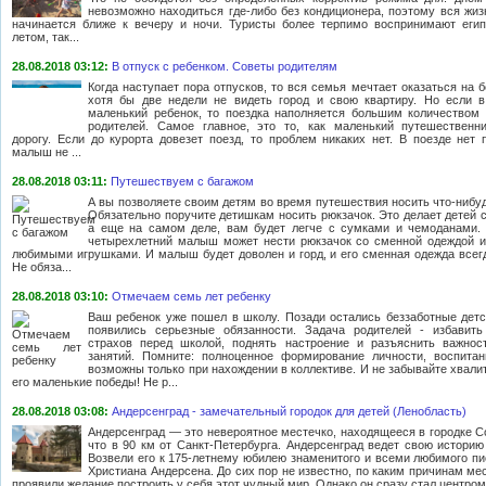
невозможно находиться где-либо без кондиционера, поэтому вся жиз
начинается ближе к вечеру и ночи. Туристы более терпимо воспринимают еги
летом, так...
28.08.2018 03:12:
В отпуск с ребенком. Советы родителям
Когда наступает пора отпусков, то вся семья мечтает оказаться на 
хотя бы две недели не видеть город и свою квартиру. Но если 
маленький ребенок, то поездка наполняется большим количеством
родителей. Самое главное, это то, как маленький путешественн
дорогу. Если до курорта довезет поезд, то проблем никаких нет. В поезде нет п
малыш не ...
28.08.2018 03:11:
Путешествуем с багажом
А вы позволяете своим детям во время путешествия носить что-нибуд
Обязательно поручите детишкам носить рюкзачок. Это делает детей 
а еще на самом деле, вам будет легче с сумками и чемоданами.
четырехлетний малыш может нести рюкзачок со сменной одеждой 
любимыми игрушками. И малыш будет доволен и горд, и его сменная одежда всегд
Не обяза...
28.08.2018 03:10:
Отмечаем семь лет ребенку
Ваш ребенок уже пошел в школу. Позади остались беззаботные детс
появились серьезные обязанности. Задача родителей - избавит
страхов перед школой, поднять настроение и разъяснить важнос
занятий. Помните: полноценное формирование личности, воспитан
возможны только при нахождении в коллективе. И не забывайте хвали
его маленькие победы! Не р...
28.08.2018 03:08:
Андерсенград - замечательный городок для детей (Ленобласть)
Андерсенград — это невероятное местечко, находящееся в городке С
что в 90 км от Санкт-Петербурга. Андерсенград ведет свою историю 
Возвели его к 175-летнему юбилею знаменитого и всеми любимого пи
Христиана Андерсена. До сих пор не известно, по каким причинам ме
проявили желание построить у себя этот чудный мир. Однако он сразу стал центром