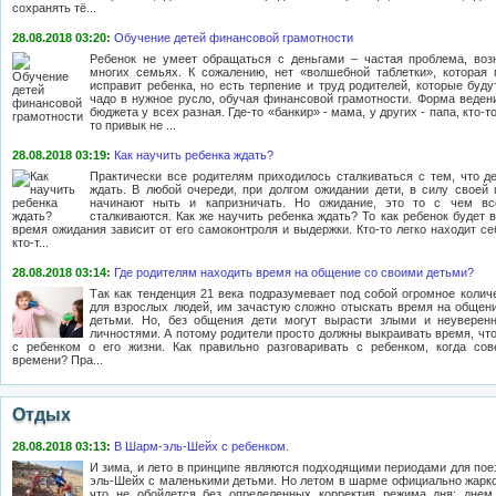
сохранять тё...
28.08.2018 03:20:
Обучение детей финансовой грамотности
Ребенок не умеет обращаться с деньгами – частая проблема, во
многих семьях. К сожалению, нет «волшебной таблетки», которая
исправит ребенка, но есть терпение и труд родителей, которые буду
чадо в нужное русло, обучая финансовой грамотности. Форма веден
бюджета у всех разная. Где-то «банкир» - мама, у других - папа, кто-то 
то привык не ...
28.08.2018 03:19:
Как научить ребенка ждать?
Практически все родителям приходилось сталкиваться с тем, что д
ждать. В любой очереди, при долгом ожидании дети, в силу своей 
начинают ныть и капризничать. Но ожидание, это то с чем вс
сталкиваются. Как же научить ребенка ждать? То как ребенок будет 
время ожидания зависит от его самоконтроля и выдержки. Кто-то легко находит се
кто-т...
28.08.2018 03:14:
Где родителям находить время на общение со своими детьми?
Так как тенденция 21 века подразумевает под собой огромное колич
для взрослых людей, им зачастую сложно отыскать время на общен
детьми. Но, без общения дети могут вырасти злыми и неуверен
личностями. А потому родители просто должны выкраивать время, что
с ребенком о его жизни. Как правильно разговаривать с ребенком, когда со
времени? Пра...
Отдых
28.08.2018 03:13:
В Шарм-эль-Шейх с ребенком.
И зима, и лето в принципе являются подходящими периодами для пое
эль-Шейх с маленькими детьми. Но летом в шарме официально жарко.
что не обойдется без определенных корректив режима дня: днем