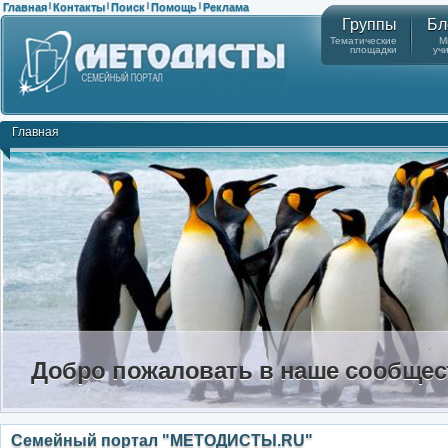
Главная
Контакты
Поиск
Помощь
Реклама
|
|
|
|
Группы
Бл
Тематические
М
площадки
уч
Главная
Добро пожаловать в наше сообщес
Семейный портал "МЕТОДИСТЫ.RU"