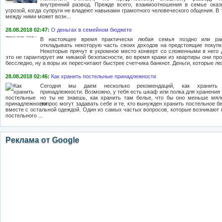
внутренний развод. Прежде всего, взаимоотношения в семье ока
угрозой, когда супруги не владеют навыками грамотного человеческого общения. В
между ними может возн...
28.08.2018 02:47:
О деньгах в семейном бюджете
В настоящее время практически любая семья поздно или ра
откладывать некоторую часть своих доходов на предстоящие покупк
Некоторые прячут в укромное место конверт со сложенными в него 
это не гарантирует им никакой безопасности, во время кражи из квартиры они про
бесследно, ну а воры их пересчитают быстрее счетчика банкнот. Деньги, которые леж
28.08.2018 02:46:
Как хранить постельные принадлежности
Сегодня мы даем несколько рекомендаций, как хранить 
принадлежности. Возможно, у тебя есть шкаф или полка для хранения 
но ты не знаешь, как хранить там белье, что бы оно меньше мял
вопрос могут задавать себе и те, кто вынужден хранить постельное 
вместе с остальной одеждой. Один из самых частых вопросов, которые возникают 
постельного ...
Реклама от Google