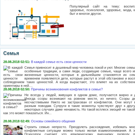
Популярный сайт на тему: воспита
здоровье, психология, здоровье, мода, 
быт и многое другое.
Семья
28.08.2018 02:51:
В каждой семье есть свои ценности
Семья привносит в душевный мир человека покой и уют. Многие семь
особенные традиции, а сами люди, создающие семью, чаще всего 
жизненные ценности, которые в дальнейшем становятся их се
временем появляются дети, которые растут в этой обстановке и вос
соблюдением таких ценностей. А когда вырастают, это влияет на их собстве
ориентиры в ней....
28.08.2018 02:50:
Причины возникновения конфликтов в семье?
Не всегда у людей, живущих в одном доме, получается мирно и 
Иногда ссоры возникают на ровном месте, из ничего. Ссоры д
несчастливыми Никто не застрахован от конфликтов. Они могут 
разным поводам. Супруги в такие моменты чувствуют друг к другу
некоторых случаях даже ненависть. Но такой всплеск эмоций не тако
как это может показаться. Ин...
28.08.2018 02:49:
Основы семейного общения
Строить семью непросто. Преодолеть расхождения, избежать мно
конфликтные ситуации можно только желая взаимопонимания. А э
Психологи считают, что юридическому, внешнему разводу п