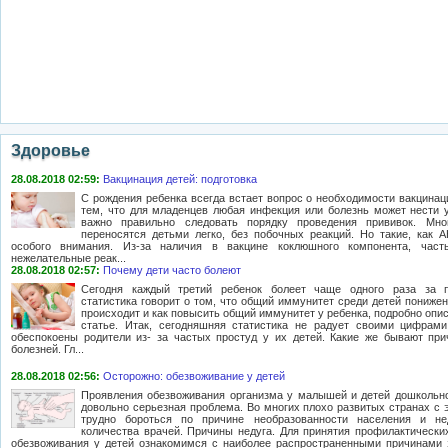
Здоровье
28.08.2018 02:59:
Вакцинация детей: подготовка
С рождения ребенка всегда встает вопрос о необходимости вакцинаци
тем, что для младенцев любая инфекция или болезнь может нести у
важно правильно следовать порядку проведения прививок. Мно
переносятся детьми легко, без побочных реакций. Но такие, как 
особого внимания. Из-за наличия в вакцине коклюшного компонента, част
нежелательные реак...
28.08.2018 02:57:
Почему дети часто болеют
Сегодня каждый третий ребенок болеет чаще одного раза за п
статистика говорит о том, что общий иммунитет среди детей понижен
происходит и как повысить общий иммунитет у ребенка, подробно опи
статье. Итак, сегодняшняя статистика не радует своими цифрам
обеспокоены родители из- за частых простуд у их детей. Какие же бывают пр
болезней. Гл...
28.08.2018 02:56:
Осторожно: обезвоживание у детей
Проявления обезвоживания организма у малышей и детей дошкольно
довольно серьезная проблема. Во многих плохо развитых странах с 
трудно бороться по причине необразованности населения и нед
количества врачей. Причины недуга. Для принятия профилактически
обезвоживания у детей ознакомимся с наиболее распространенными причинами 