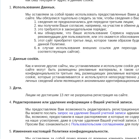
как Ваш текущий IP адрес и данные cookie.
Использование Данных.
Мы оставляем за собой право использовать предоставленные Вами д
сайте. Мы обязуемся тщательно следить за тем, чтобы сведения о Вас
сведения не предназначались для передачи третьим лицам;
мы получили Ваше согласие, например, на участие в обмене 
это требуются в законодательном порядке;
мы обнаружим, что Ваше использование Сервиса наруша
рекомендации для пользователя, или это окажется обоснован
этот сайт приобретет третье лицо, которое таким образом буд
данной Политике.
в случае использования внешних ссылок для переход
соответствующих сайтов).
Данные cookie.
Как и многие другие сайты, мы устанавливаем и используем cookie д
сайте могут быть размещены рекламные материалы, в таком сл
конфиденциальности третьих лиц, размещающих рекламные материал
cookie, которые устанавливаются и используются непосредственно 
личных сведений и/или являющиеся анонимными идентификационными
Дети.
Лицам не достигшим 13 лет не разрешена регистрация на сайте.
Редактирование или удаление информации о Вашей учетной записи.
Мы предоставляем Вам возможность редактировать регистрационную
Вы можете послать
запрос на удаление Вашей учетной записи
админис
Вы, возможно, предоставили в наше распоряжение и которые не содер
на наше усмотрение, даже в случае удаления Вашей учетной записи. 
Просим Вас ознакомиться с
Пользовательским соглашением
для полу
Изменения настоящей Политики конфиденциальности.
Мы оставляем за собой право время от времени изменять данную 