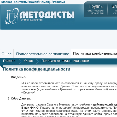
Главная
Контакты
Поиск
Помощь
Реклама
|
|
|
|
Группы
Бл
Тематические
М
площадки
уч
Политика конфиденци
О нас
Пользовательское соглашение
Главная
О нас
Политика конфиденциальности
Политика конфиденциальности
Введение.
Мы со всей ответственностью относимся к Вашему праву на конфи
максимально комфортным. Данная Политика конфиденциальности (
личностью (в дальнейшем «Данные»), которая может быть собрана на
«Сервис»).
Сбор Данных.
Для регистрации в Сервисе Методисты.ру требуется
действующий адр
Ваши Ф.И.О
. Предоставление другой информации необязательно. Пр
ФИО или другая предоставляемая Вами на этом сайте информация
информация может появиться на страницах данного сайта. Кроме т