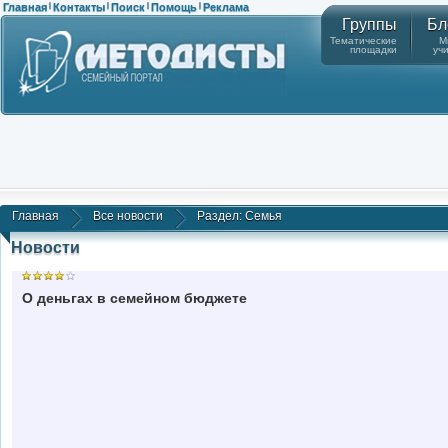
Главная
Контакты
Поиск
Помощь
Реклама
|
|
|
|
Группы
Бл
Тематические
М
площадки
уч
Главная
Все новости
Раздел: Семья
Новости
О деньгах в семейном бюджете