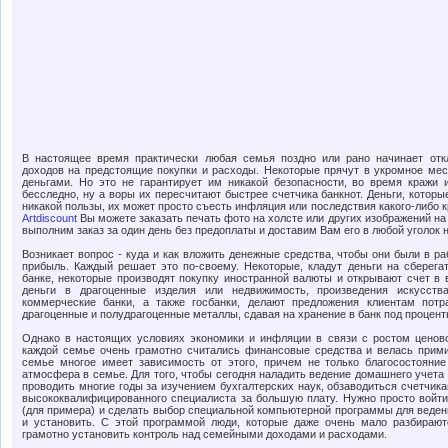
В настоящее время практически любая семья поздно или рано начинает отк
доходов на предстоящие покупки и расходы. Некоторые прячут в укромное мес
деньгами. Но это не гарантирует им никакой безопасности, во время кражи 
бесследно, ну а воры их пересчитают быстрее счетчика банкнот. Деньги, которы
никакой пользы, их может просто съесть инфляция или последствия какого-либо 
Artdiscount
Вы можете заказать печать фото на холсте или других изображений на
выполним заказ за один день без предоплаты и доставим Вам его в любой уголок 
Возникает вопрос - куда и как вложить денежные средства, чтобы они были в р
прибыль. Каждый решает это по-своему. Некоторые, кладут деньги на сберега
банке, некоторые производят покупку иностранной валюты и открывают счет в 
деньги в драгоценные изделия или недвижимость, произведения искусств
коммерческие банки, а также госбанки, делают предложения клиентам потр
драгоценные и полудрагоценные металлы, сдавая на хранение в банк под процент
Однако в настоящих условиях экономики и инфляции в связи с ростом ценов
каждой семье очень грамотно считались финансовые средства и велась прим
семье многое имеет зависимость от этого, причем не только благосостояни
атмосфера в семье. Для того, чтобы сегодня наладить ведение домашнего учета
проводить многие годы за изучением бухгалтерских наук, обзаводиться счетчика
высококвалифицированного специалиста за большую плату. Нужно просто войти 
(для примера) и сделать выбор специальной компьютерной программы для веден
и установить. С этой программой люди, которые даже очень мало разбирают
грамотно установить контроль над семейными доходами и расходами.