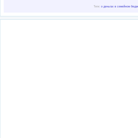
Теги:
о деньгах в семейном бюдж