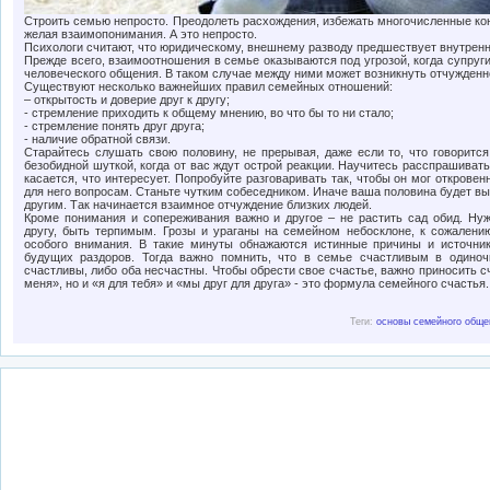
Строить семью непросто. Преодолеть расхождения, избежать многочисленные ко
желая взаимопонимания. А это непросто.
Психологи считают, что юридическому, внешнему разводу предшествует внутренн
Прежде всего, взаимоотношения в семье оказываются под угрозой, когда супруг
человеческого общения. В таком случае между ними может возникнуть отчужденн
Существуют несколько важнейших правил семейных отношений:
– открытость и доверие друг к другу;
- стремление приходить к общему мнению, во что бы то ни стало;
- стремление понять друг друга;
- наличие обратной связи.
Старайтесь слушать свою половину, не прерывая, даже если то, что говорится
безобидной шуткой, когда от вас ждут острой реакции. Научитесь расспрашивать
касается, что интересует. Попробуйте разговаривать так, чтобы он мог откров
для него вопросам. Станьте чутким собеседником. Иначе ваша половина будет в
другим. Так начинается взаимное отчуждение близких людей.
Кроме понимания и сопереживания важно и другое – не растить сад обид. Нуж
другу, быть терпимым. Грозы и ураганы на семейном небосклоне, к сожалению
особого внимания. В такие минуты обнажаются истинные причины и источник
будущих раздоров. Тогда важно помнить, что в семье счастливым в одиноч
счастливы, либо оба несчастны. Чтобы обрести свое счастье, важно приносить с
меня», но и «я для тебя» и «мы друг для друга» - это формула семейного счастья.
Теги:
основы семейного обще