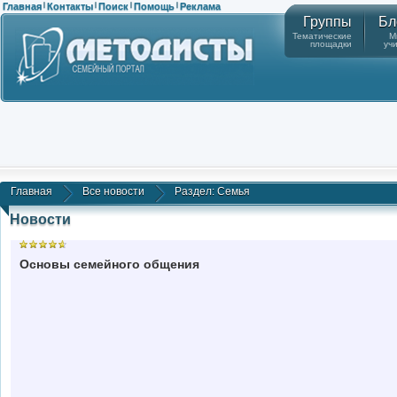
Главная
Контакты
Поиск
Помощь
Реклама
|
|
|
|
Группы
Бл
Тематические
М
площадки
уч
Главная
Все новости
Раздел: Семья
Новости
Основы семейного общения