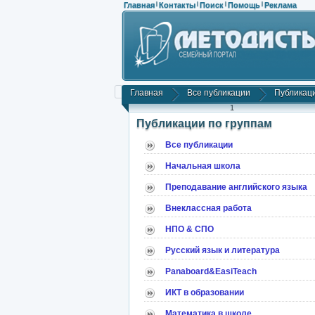
Главная
Контакты
Поиск
Помощь
Реклама
|
|
|
|
Главная
Все публикации
Публикаци
1
Публикации по группам
Все публикации
Начальная школа
Преподавание английского языка
Внеклассная работа
НПО & СПО
Русский язык и литература
Panaboard&EasiTeach
ИКТ в образовании
Математика в школе