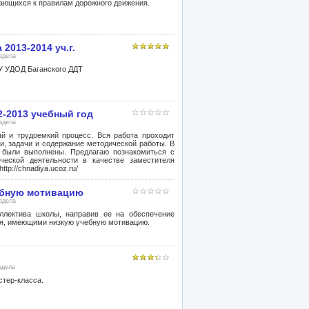
чающихся к правилам дорожного движения.
2013-2014 уч.г.
аздела
У УДОД Баганского ДДТ
2-2013 учебный год
аздела
й и трудоемкий процесс. Вся работа проходит
, задачи и содержание методической работы. В
и были выполнены. Предлагаю познакомиться с
еской деятельности в качестве заместителя
tp://chnadiya.ucoz.ru/
ебную мотивацию
аздела
оллектива школы, направив ее на обеспечение
ся, имеющими низкую учебную мотивацию.
здела
стер-класса.