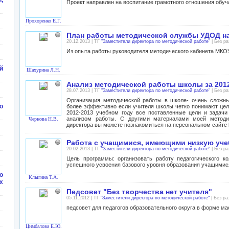
,
Проект направлен на воспитание грамотного отношения обу
Прохоренко Е.Г.
План работы методической службы УДОД на 
20.12.2013 | ТГ
"Заместители директора по методической работе"
| Без р
Из опыта работы руководителя методического кабинета МКО
й
Шахурина Л.Н.
Анализ методической работы школы за 201
28.07.2013 | ТГ
"Заместители директора по методической работе"
| Без р
Организация методической работы в школе- очень сложны
о
более эффективно если учителя школы четко понимают цели
2012-2013 учебном году все поставленные цели и задач
анализом работы. С другими материалами моей методич
Чернова Н.В.
директора вы можете познакомиться на персональном сайте ht
Работа с учащимися, имеющими низкую уч
20.02.2013 | ТГ
"Заместители директора по методической работе"
| Без р
Цель программы: организовать работу педагогического к
успешного усвоения базового уровня образования учащими
о
Клыгина Т.А.
х
Педсовет "Без творчества нет учителя"
05.11.2012 | ТГ
"Заместители директора по методической работе"
| Без ра
педсовет для педагогов образовательного округа в форме ма
Цимбалова Е.Ю.