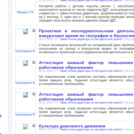
20.10.2014 | ТГ
"Заместители директора по методической работе"
| Без р
Алгоритм работы с детьми «группы риска» 1. воспитанн
назначается куратор из числа педагогов ДДТ, пользующегося
Маркова Л.К.
совместно с заместителем директора, разрабатывается пл
на 2 месяца; 3. один раз в 2 месяца куратор проводит ана
передает результаты анализа администрации ДДТ;
Проектная и исследовательская деятел
внеурочное время по географии и биологии
28.02.2014 | ТГ
"Заместители директора по методической работе"
| Без р
Статья посвящена актуальной на сегодняшний день проблем
школьников на уроках и внеурочное время по географи
Загрутдинова И.З.
особенности проектной и исследовательской деятельности в
Аттестация важный фактор повышения 
работников образования
28.02.2014 | ТГ
"Заместители директора по методической работе"
| Без р
На современном этапе развития системы образования атте
более важную роль. Задачей аттестации является обесп
Загрутдинова И.З.
установленным требованиям.
Аттестация важный фактор повышения 
работников образования
28.02.2014 | ТГ
"Заместители директора по методической работе"
| Без р
На современном этапе развития системы образования атте
более важную роль. Задачей аттестации является обесп
Загрутдинова И.З.
установленным требованиям.
й
Культура дорожного движения
05.01.2014 | ТГ
"Заместители директора по методической работе"
| Без р