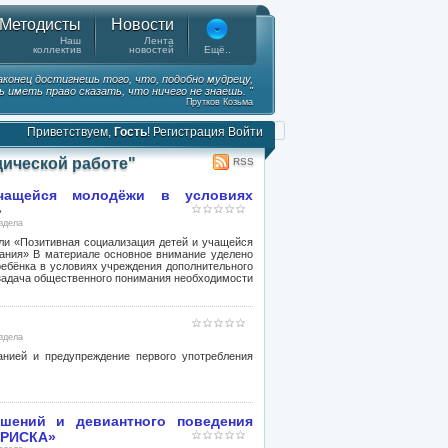
Методисты
Новости
Наш
Лента
коллектив
новостей
Ещё..
наконец достигнешь того, что, подобно мудрецу,
 иметь право сказать, что ничего не знаешь. "
Прутков Козьма
Приветствуем,
Гость
!
Регистрация
Войти
дической работе"
RSS
учащейся молодёжи в условиях
»
аздела
ли «Позитивная социализация детей и учащейся
ания» В материале основное внимание уделено
ебёнка в условиях учреждения дополнительного
т задача общественного понимания необходимости
аздела
анией и предупреждение первого употребления
шений и девиантного поведения
 РИСКА»