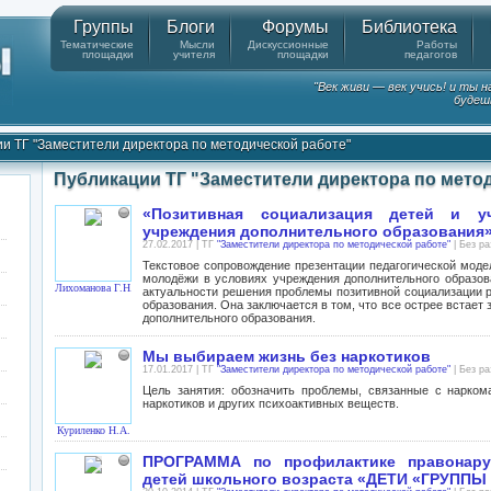
Группы
Блоги
Форумы
Библиотека
Тематические
Мысли
Дискуссионные
Работы
площадки
учителя
площадки
педагогов
"Век живи — век учись! и ты 
будешь
и ТГ "Заместители директора по методической работе"
Публикации ТГ "Заместители директора по мето
«Позитивная социализация детей и 
учреждения дополнительного образования
27.02.2017 | ТГ
"Заместители директора по методической работе"
| Без р
Текстовое сопровождение презентации педагогической моде
молодёжи в условиях учреждения дополнительного образов
Лихоманова Г.Н.
актуальности решения проблемы позитивной социализации р
образования. Она заключается в том, что все острее встае
дополнительного образования.
Мы выбираем жизнь без наркотиков
17.01.2017 | ТГ
"Заместители директора по методической работе"
| Без р
Цель занятия: обозначить проблемы, связанные с нарком
наркотиков и других психоактивных веществ.
Куриленко Н.А.
ПРОГРАММА по профилактике правонару
детей школьного возраста «ДЕТИ «ГРУППЫ