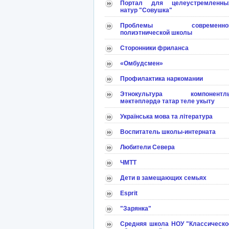
Портал для целеустремленны
натур "Совушка"
Проблемы современно
полиэтнической школы
Сторонники фриланса
«Омбудсмен»
Профилактика наркомании
Этнокультура компонентл
мәктәпләрдә татар теле укыту
Українська мова та література
Воспитатель школы-интерната
Любители Севера
ЧМТТ
Дети в замещающих семьях
Esprit
"Зарянка"
Средняя школа НОУ "Классическо