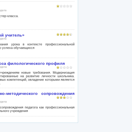
здела
стер-класса.
ый учитель»
здела
вания урока в контексте профессиональной
го успеха обучающихся
асса филологического профиля
аздела
учреждениям новые требования. Модернизация
нтированные на развитие личности школьника.
ых компетенций, овладение которыми является
.
но-методического сопровождения
аздела
сопровождения педагога как профессиональная
льного учреждения