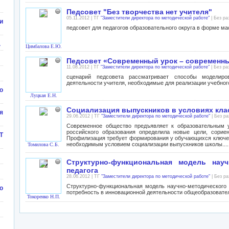
Педсовет "Без творчества нет учителя"
05.11.2012 | ТГ
"Заместители директора по методической работе"
| Без ра
и
педсовет для педагогов образовательного округа в форме ма
.
Цимбалова Е.Ю.
Педсовет «Современный урок – современн
11.08.2012 | ТГ
"Заместители директора по методической работе"
| Без ра
сценарий педсовета рассматривает способы моделиро
деятельности учителя, необходимые для реализации учебно
о
Луцкая Е.Н.
Социализация выпускников в условиях кл
я
29.06.2012 | ТГ
"Заместители директора по методической работе"
| Без р
Современное общество предъявляет к образовательным 
российского образования определила новые цели, сорие
Т
Профилизация требует формирования у обучающихся ключев
необходимым условием социализации выпускников школы....
Томилова С.Б.
Структурно-функциональная модель науч
педагога
28.06.2012 | ТГ
"Заместители директора по методической работе"
| Без р
Структурно-функциональная модель научно-методического 
о
потребность в инновационной деятельности общеобразовате
Токоренко Н.П.