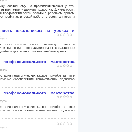
аздела
ику, состоящему на профилактическом учете,
 авторитетом у данного подростка; 2. куратором,
ан профилактической работы с ребенком сроком
лиз профилактической работы с воспитанником и
ьность школьников на уроках и
.
аздела
е проектной и исследовательской деятельности
и и биологии. Проанализированы характерные
 учебной деятельности и вне учебное время
профессионального мастерства
аздела
стация педагогических кадров приобретает все
ечение соответствия квалификации педагогов
профессионального мастерства
аздела
стация педагогических кадров приобретает все
ечение соответствия квалификации педагогов
аздела