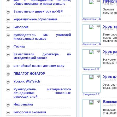
ИКТ и преподавание истории,
ПРИКЛ
обществознания и права в школе
16.01.2014 
Занятие 
Заместители директора по УВР
конструкт
коррекционное образование
Ампилогова Н.В.
Урок -п
Биология
16.01.2014 
Интегрир
руководитель МО учителей
самостоя
иностранных языков
мышление,
Ампилогова Н.В.
Физика
Урок р
Заместители директора по
12.01.2014 
методической работе
На уроке
письма; Р
английский язык в детском саду
Какарова А.П.
ПЕДАГОГ-НОВАТОР
Урок д
11.11.2013 |
Уроки с WizTeach
Урок сост
воды. Уро
Руководитель методического
объединения классных
Камардина Л.Г.
руководителей
Внекла
Инфознайка
11.11.2013 |
Внекласс
Биология и экология
учащихся