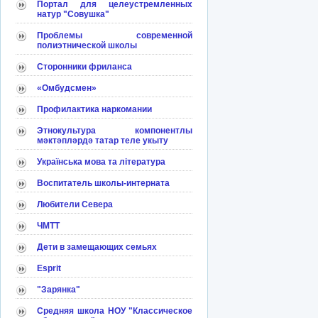
Портал для целеустремленных
натур "Совушка"
Проблемы современной
полиэтнической школы
Сторонники фриланса
«Омбудсмен»
Профилактика наркомании
Этнокультура компонентлы
мәктәпләрдә татар теле укыту
Українська мова та література
Воспитатель школы-интерната
Любители Севера
ЧМТТ
Дети в замещающих семьях
Esprit
"Зарянка"
Средняя школа НОУ "Классическое