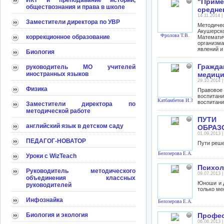
ИКТ и преподавание истории,
"Приме
обществознания и права в школе
средне
14.11.2014 
Заместители директора по УВР
Методиче
Акушерск
Фролова Т.В.
коррекционное образование
Математи
организма
явлений и
Биология
Гражда
руководитель МО учителей
иностранных языков
медици
29.10.2014 
Физика
Правовое
воспитан
Катбамбетов И.З.
воспитани
Заместители директора по
методической работе
ПУТИ
английский язык в детском саду
ОБРАЗ
01.09.2013 
ПЕДАГОГ-НОВАТОР
Пути реше
Белозерова Е.А.
Уроки с WizTeach
Психол
Руководитель методического
09.07.2013 
объединения классных
Юноши и д
руководителей
только ме
Инфознайка
Белозерова Е.А.
Биология и экология
Профес
06.06.2013 