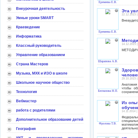
Еремеева Е.В.
Внеурочная деятельность
Эта ув
22.12.2015 
Умные уроки SMART
Внеаудито
Краеведение
Еремеева Е.В.
Информатика
Методи
14.12.2015 
Классный руководитель
МЕТОДИЧ
Управление образованием
Шарапова А.В.
Страна Мастеров
Здоров
Музыка, МХК и ИЗО в школе
челове
29.10.2015 
Школьное научное общество
Анатомия 
чтобы об
Беспалова Н.П.
Технология
сохранени
Вебмастер
Из опы
обучен
работа с родителями
14.11.2014 
Федераль
Дополнительное образование детей
специаль
Фролова Т.В.
математи
деятельно
География