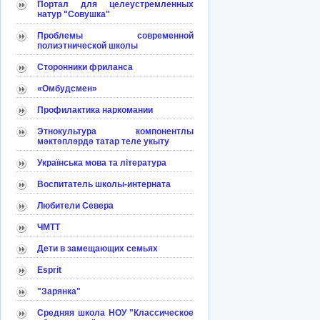
Портал для целеустремленных
натур "Совушка"
Проблемы современной
полиэтнической школы
Сторонники фриланса
«Омбудсмен»
Профилактика наркомании
Этнокультура компонентлы
мәктәпләрдә татар теле укыту
Українська мова та література
Воспитатель школы-интерната
Любители Севера
ЧМТТ
Дети в замещающих семьях
Esprit
"Зарянка"
Средняя школа НОУ "Классическое