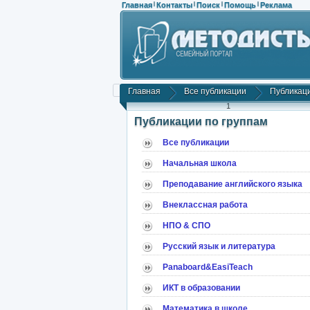
Главная
Контакты
Поиск
Помощь
Реклама
|
|
|
|
Главная
Все публикации
Публикаци
1
Публикации по группам
Все публикации
Начальная школа
Преподавание английского языка
Внеклассная работа
НПО & СПО
Русский язык и литература
Panaboard&EasiTeach
ИКТ в образовании
Математика в школе