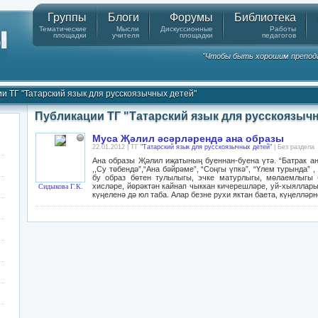
Группы
Блоги
Форумы
Библиотека
Тематические
Мысли
Дискуссионные
Работы
площадки
учителя
площадки
педагогов
"Чтобы быть хорошим препода
и ТГ "Татарский язык для русскоязычных детей"
Публикации ТГ "Татарский язык для русскоязыч
Муса Җәлил әсәрләрендә ана образы
22.01.2012 | ТГ
"Татарский язык для русскоязычных детей"
| Без раздела
Ана образы Җәлил иҗатының буеннан-буена үтә. “Батрак ан
,,Су төбендә”,“Ана бәйрәме”, “Соңгы үпкә”, “Үлем турында”
бу образ бөтен тулылыгы, эчке матурлыгы, мөлаемлыгы 
хисләре, йөрәктән кайнап чыккан кичерешләре, уй-хыяллар
Сидыкова Г.К.
күңеленә дә юл таба. Алар безне рухи яктан баета, күңелләр