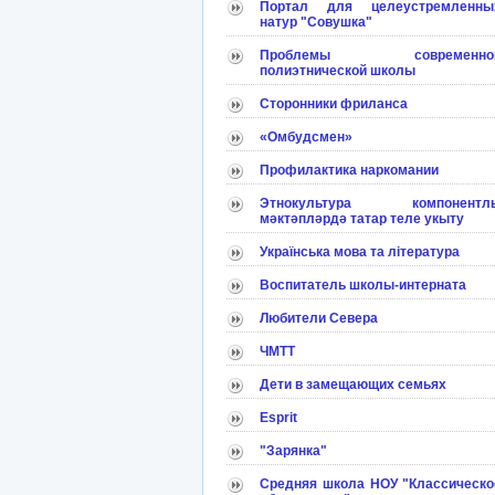
Портал для целеустремленны
натур "Совушка"
Проблемы современно
полиэтнической школы
Сторонники фриланса
«Омбудсмен»
Профилактика наркомании
Этнокультура компонентл
мәктәпләрдә татар теле укыту
Українська мова та література
Воспитатель школы-интерната
Любители Севера
ЧМТТ
Дети в замещающих семьях
Esprit
"Зарянка"
Средняя школа НОУ "Классическо