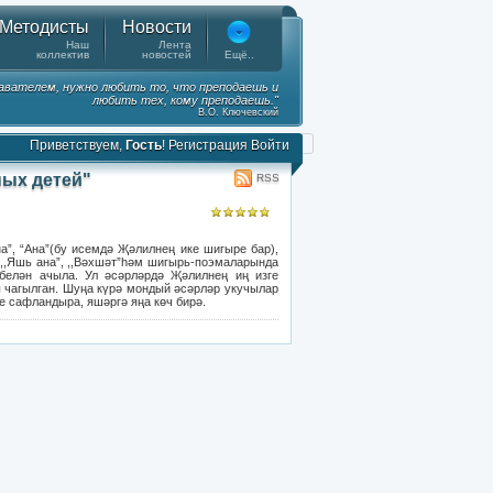
Методисты
Новости
Наш
Лента
коллектив
новостей
Ещё..
вателем, нужно любить то, что преподаешь и
любить тех, кому преподаешь."
В.О. Ключевский
Приветствуем,
Гость
!
Регистрация
Войти
ных детей"
RSS
а”, “Ана”(бу исемдә Җәлилнең ике шигыре бар),
 , ,,Яшь ана”, ,,Вәхшәт”һәм шигырь-поэмаларында
белән ачыла. Ул әсәрләрдә Җәлилнең иң изге
ы чагылган. Шуңа күрә мондый әсәрләр укучылар
не сафландыра, яшәргә яңа көч бирә.