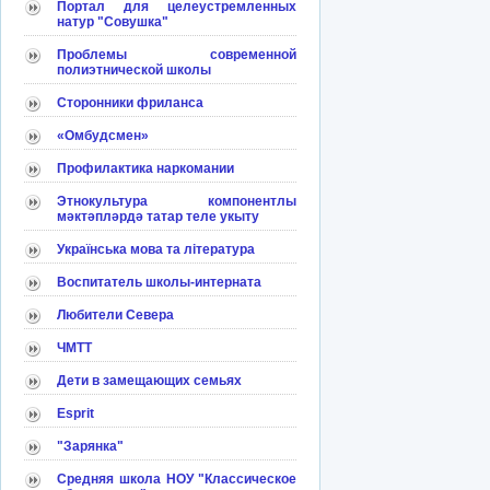
Портал для целеустремленных
натур "Совушка"
Проблемы современной
полиэтнической школы
Сторонники фриланса
«Омбудсмен»
Профилактика наркомании
Этнокультура компонентлы
мәктәпләрдә татар теле укыту
Українська мова та література
Воспитатель школы-интерната
Любители Севера
ЧМТТ
Дети в замещающих семьях
Esprit
"Зарянка"
Средняя школа НОУ "Классическое