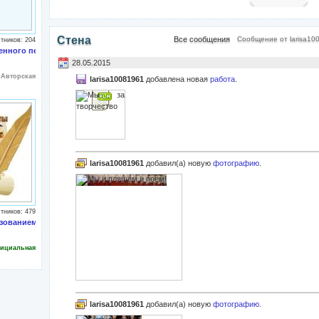
Стена
Все сообщения
Сообщение от larisa10
тников: 204
оте
енного педагогического опыта
28.05.2015
:
Авторская
larisa10081961
добавлена новая
работа
.
larisa10081961
добавил(а) новую
фотографию
.
тников: 479
зованием
ициальная
larisa10081961
добавил(а) новую
фотографию
.