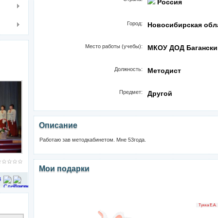
Россия
Город:
Новосибирская обл
Место работы (учебы):
МКОУ ДОД Багански
Должность:
Методист
Предмет:
Другой
Описание
Работаю зав методкабинетом. Мне 53года.
Мои подарки
4
Тукка Е.А.