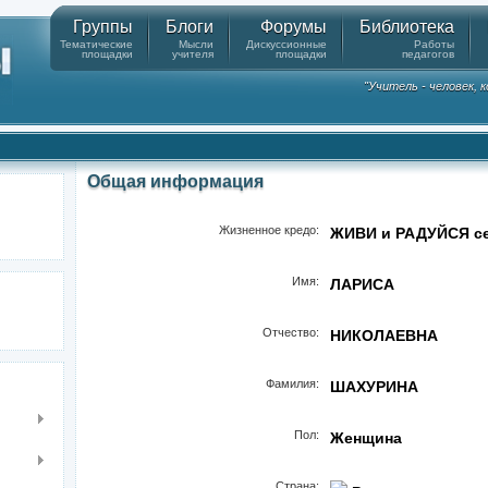
Группы
Блоги
Форумы
Библиотека
Тематические
Мысли
Дискуссионные
Работы
площадки
учителя
площадки
педагогов
"Учитель - человек,
Общая информация
Жизненное кредо:
ЖИВИ и РАДУЙСЯ се
Имя:
ЛАРИСА
Отчество:
НИКОЛАЕВНА
Фамилия:
ШАХУРИНА
Пол:
Женщина
Страна: