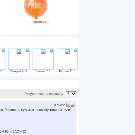
Каргина О.И.
.В.
Тейхриб А.В.
Синяева Т.Я.
Петрова Г.С.
Результатов на страницу:
0
очков
ок России по художественному творчеству и
ть ОЧНО и ЗАОЧНО