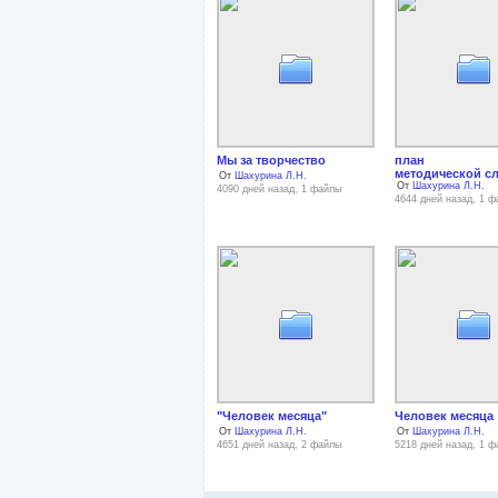
Мы за творчество
план ра
методической с
От
Шахурина Л.Н.
От
Шахурина Л.Н.
4090 дней назад, 1 файлы
4644 дней назад, 1 
"Человек месяца"
Человек месяца
От
Шахурина Л.Н.
От
Шахурина Л.Н.
4651 дней назад, 2 файлы
5218 дней назад, 1 