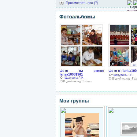
Просмотреть все (7)
Фотоальбомы
Фото на стене:
Фото от larisa10
larisa10081961
От
Шахурина Л.Н.
От
Шахурина Л.Н.
5311 дней назад, 4 ф
5311 дней назад, 5 фото
Мои группы