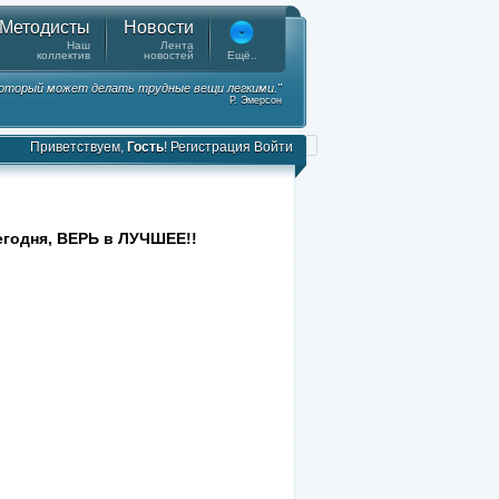
Методисты
Новости
Наш
Лента
коллектив
новостей
Ещё..
 который может делать трудные вещи легкими."
Р. Эмерсон
Приветствуем,
Гость
!
Регистрация
Войти
годня, ВЕРЬ в ЛУЧШЕЕ!!