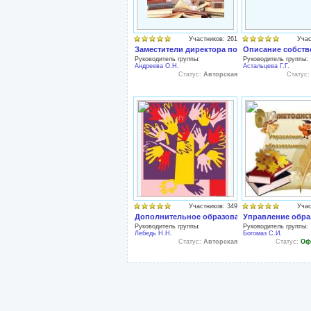
Участников: 261
Учас
Заместители директора по методической раб
Описание собств
Руководитель группы:
Руководитель группы:
Андреева О.Н.
Астальцева Г.Г.
Статус:
Авторская
Статус
Участников: 349
Учас
Дополнительное образование детей
Управление обра
Руководитель группы:
Руководитель группы:
Лебедь Н.Н.
Богомаз С.И.
Статус:
Авторская
Статус:
Оф