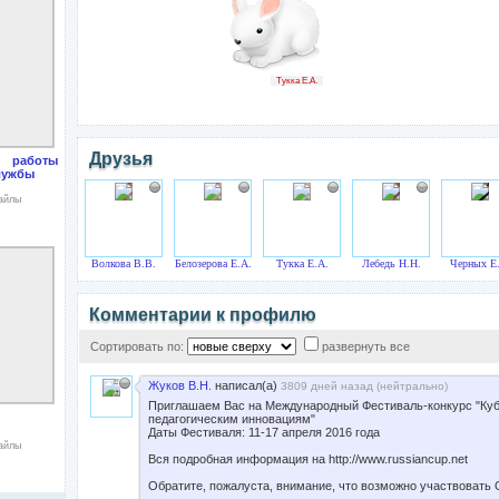
Тукка Е.А.
Друзья
боты
лужбы
файлы
Волкова В.В.
Белозерова Е.А.
Тукка Е.А.
Лебедь Н.Н.
Черных Е
Комментарии к профилю
Сортировать по:
развернуть все
Жуков В.Н.
написал(а)
3809 дней назад (
нейтрально
)
Приглашаем Вас на Международный Фестиваль-конкурс "Куб
педагогическим инновациям"
Даты Фестиваля: 11-17 апреля 2016 года
файлы
Вся подробная информация на http://www.russiancup.net
Обратите, пожалуста, внимание, что возможно участвова