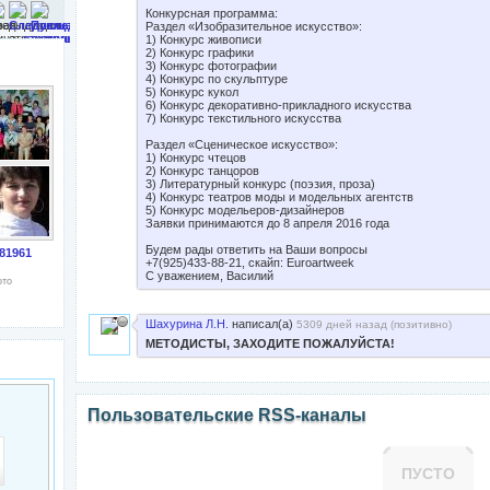
Конкурсная программа:
Раздел «Изобразительное искусство»:
1) Конкурс живописи
2) Конкурс графики
3) Конкурс фотографии
4) Конкурс по скульптуре
5) Конкурс кукол
6) Конкурс декоративно-прикладного искусства
7) Конкурс текстильного искусства
Раздел «Сценическое искусство»:
1) Конкурс чтецов
2) Конкурс танцоров
3) Литературный конкурс (поэзия, проза)
4) Конкурс театров моды и модельных агентств
5) Конкурс модельеров-дизайнеров
Заявки принимаются до 8 апреля 2016 года
Будем рады ответить на Ваши вопросы
081961
+7(925)433-88-21, скайп: Euroartweek
С уважением, Василий
ото
Шахурина Л.Н.
написал(а)
5309 дней назад (
позитивно
)
МЕТОДИСТЫ, ЗАХОДИТЕ ПОЖАЛУЙСТА!
Пользовательские RSS-каналы
ПУСТО