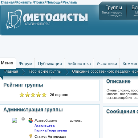
Главная
Контакты
Поиск
Помощь
Реклама
|
|
|
|
Группы
Бл
Тематические
М
площадки
уч
Меню
Форум
Публикации
Библиотека
Участники
Коммен
Главная
Творческие группы
Описание собственного педагогичес
1
Описание
Рейтинг группы
Очень сложно, поро
многие восприним
26 оценок
вызывающей истощен
Администрация группы
Сообщения 
Руководитель группы:
Астальцева
Галина Георгиевна
Статус:
Авторская