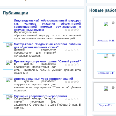
Новые работ
Публикации
Индивидуальный образовательный маршрут
как условие оказания эффективной
коррекционной помощи обучающимся c
нарушенным слухом
Индивидуальный
образовательный маршрут – это персональный
путь реализации личностного потенциала реб...
Алексеева М.И.
Мастер-класс "Подвижная слоговая таблица
для обучения навыкам чтения"
Даныый видеоролик
предназначен для учителей
начальных классов...
Презентация игры-викторины "Самый умный"
В данной разработке
содержится презентация для
игры - викторины "Самый умный". Данная игра
может быт...
Стренадко Е.Г.
Интегрированный урок контроля знаний
В данной разработке
содержится презентация для
внеклассного мероприятия "Своя игра". Данная
игра мож...
Сценарий спортивного мероприятия
Спортивный конкурс "А ну-ка,
парни!" посвящен Дню
защитника Отечества и в Дню Победы 9 мая. В
Петрова Е.И.
нем пр...