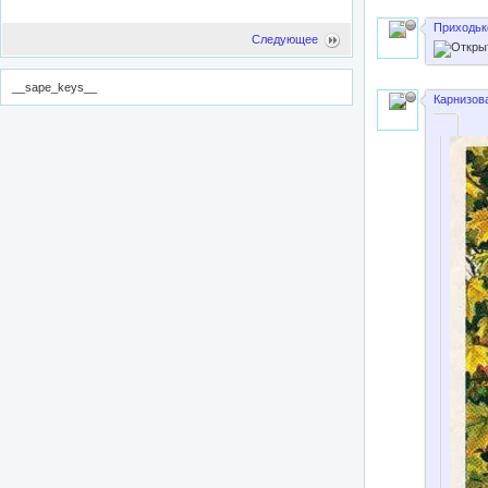
Приходьк
Следующее
__sape_keys__
Карнизова