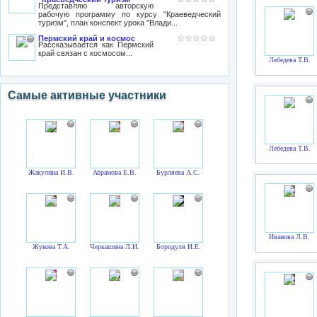
Представляю авторскую
рабочую программу по курсу "Краеведческий
туризм", план конспект урока "Влади...
Пермский край и космос
Рассказывается как Пермский
край связан с космосом...
Лебедева Т.В.
Самые активные участники
Лебедева Т.В.
Жакулина И.В.
Абрамова Е.В.
Бурляева А.С.
Иванова Л.В.
Жукова Т.А.
Черкашина Л.И.
Бородуля И.Е.