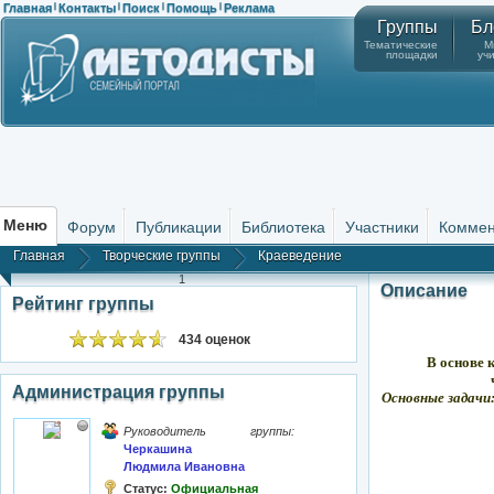
Главная
Контакты
Поиск
Помощь
Реклама
|
|
|
|
Группы
Бл
Тематические
М
площадки
уч
Меню
Форум
Публикации
Библиотека
Участники
Коммен
Главная
Творческие группы
Краеведение
1
Описание
Рейтинг группы
434 оценок
В основе к
Администрация группы
Основные задачи
Руководитель группы:
Черкашина
Людмила Ивановна
Статус:
Официальная