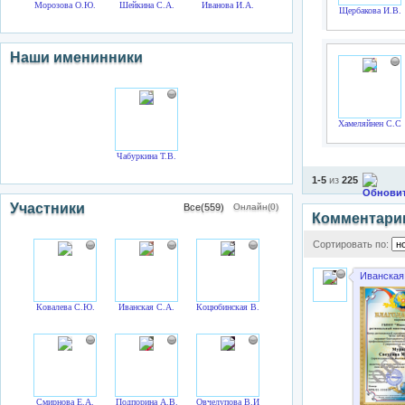
Морозова О.Ю.
Шейкина С.А.
Иванова И.А.
Щербакова И.В.
Наши именинники
Хамеляйнен С.С.
Чабуркина Т.В.
1-5
из
225
Участники
Все(559)
Онлайн(0)
Комментари
Сортировать по:
Иванская
Ковалева С.Ю.
Иванская С.А.
Коцюбинская В.В.
Смирнова Е.А.
Подпорина А.В.
Овчелупова В.И.