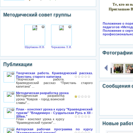
Те, кто из 
Приглашаю Ва
Методический совет группы
Положение о поря
педагогов «Метод
Положение о серт
профессиональног
Щербакова И.В.
Черкашина Л.И.
Фотографии
Публикации
Творческая работа. Краеведческий рассказ.
Пристань старого капитана
Творческая работа.
Краеведческий рассказ "Пристань старого
Сообщения 
капитана" ...
Методическая разработка урока
Методическая разработка
урока "Ковров - город воинской
славы"...
План - конспект урока к курсу "Краеведческий
туризм" "Владимиро - Суздальская Русь в XII -
XIIIвв."
План - конспект урока к курсу
"Краеведческий туризм"...
Новые работ
Авторская рабочая программа по курсу
"Краеведческий туризм"