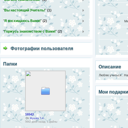
"
Вы настоящий Учитель!
"
(1)
"
Я восхищаюсь Вами!
"
(2)
"
Горжусь знакомством с Вами!
"
(2)
Фотографии пользователя
Папки
Описание
Люблю учиться . На
Мои подарк
16543
От
Жукова Т.А.
5642 дней назад, 1 файлы