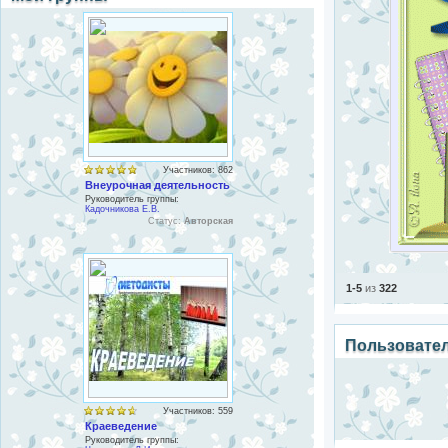
Участников: 862
Внеурочная деятельность
Руководитель группы:
Кадочникова Е.В.
Статус:
Авторская
1-5
из
322
Пользовате
Участников: 559
Краеведение
Руководитель группы: