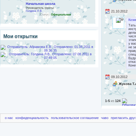
Начальная школа
Руководитель группы:
Голдина Л.В.
21.10.2012
Статус:
Официальная
Кози
Тать
инст
дела
Мои открытки
числ
этап
у ва
не з
прав
спец
Буду
отка
Коне
09.10.2012
Жукова Т.
1-5
из
124
о нас
конфиденциальность
пользовательское соглашение
чаво
пригласить друг