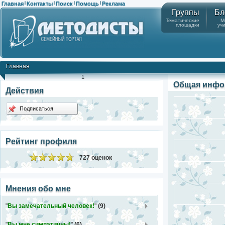
Главная
Контакты
Поиск
Помощь
Реклама
|
|
|
|
Группы
Бл
Тематические
М
площадки
уч
Главная
1
Общая инфо
Действия
Подписаться
Рейтинг профиля
727 оценок
Мнения обо мне
"
Вы замечательный человек!
"
(9)
"
Вы мне симпатичны!
"
(6)