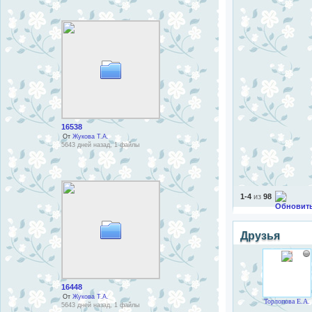
16538
От
Жукова Т.А.
5643 дней назад, 1 файлы
1-4
из
98
Друзья
16448
От
Жукова Т.А.
Торлопова Е.А.
5643 дней назад, 1 файлы