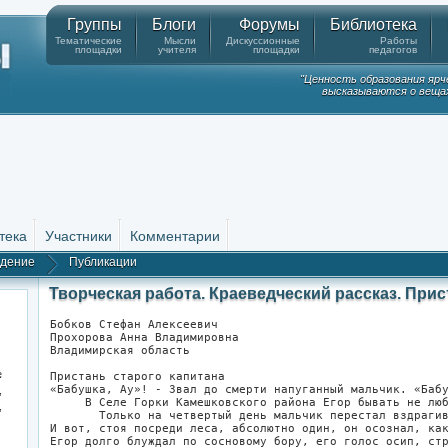
Группы
Блоги
Форумы
Библиотека
Тематические
Мысли
Дискуссионные
Работы
площадки
учителя
площадки
педагогов
"Ценность образования ярч
высказываются о вещах
тека
Участники
Комментарии
едение
Публикации
Творческая работа. Краеведческий рассказ. Прис
Бобков Стефан Алексеевич
Прохорова Анна Владимировна
Владимирская область
.
Пристань старого капитана
«Бабушка, Ау»! - Звал до смерти напуганный мальчик. «Баб
,
     В Селе Горки Камешковского района Егор бывать не лю
,
       Только на четвертый день мальчик перестал вздраги
И вот, стоя посреди леса, абсолютно один, он осознал, ка
Егор долго блуждал по сосновому бору, его голос осип, ст