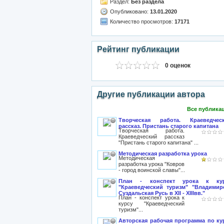
Раздел:
Без раздела
Опубликовано:
13.01.2020
Количество просмотров:
17171
Рейтинг публикации
0 оценок
Другие публикации автора
Все публика
Творческая работа. Краеведчес
рассказ. Пристань старого капитана
Творческая работа.
Краеведческий рассказ
"Пристань старого капитана" ...
Методическая разработка урока
Методическая
разработка урока "Ковров
- город воинской славы"...
План - конспект урока к ку
"Краеведческий туризм" "Владимир
Суздальская Русь в XII - XIIIвв."
План - конспект урока к
курсу "Краеведческий
туризм"...
Авторская рабочая программа по ку