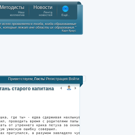
Методисты
Новости
Наш
Лента
коллектив
новостей
Ещё..
е всего проявляется тогда, когда образованные
, которые лежат вне области их образования."
Карл Краус
Приветствуем,
Гость
!
Регистрация
Войти
тань старого капитана
Все публикации автора
Поделиться
ушка, где ты» - едва сдерживая нахлынувший поток слез, продолжал
бил, проводить время с родителями папы ему казалось занятием нев
вать от утреннего крика петуха за окном, не пугал его больше и с
кую ужасную ошибку совершил.
рах притупился, а разумом завладело чувство голода. Вконец устав