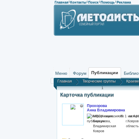
Главная
Контакты
Поиск
Помощь
Реклама
|
|
|
|
Публикации
Меню
Форум
Библио
Главная
Творческие группы
Краев
1
Карточка публикации
Прохорова
Анна Владимировна
МБОУ гимназия №1 им.А.Н
Барсукова, г.Ковров
Владимирская область
Ковров