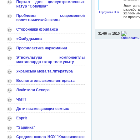
Портал для целеустремленных
Элективны
натур "Совушка"
разработ
Горбунова Н.А.
желаемым 
Проблемы современной
по проект
полиэтнической школы
Сторонники фриланса
31-60
из
1510
«Омбудсмен»
Профилактика наркомании
Этнокультура компонентлы
мәктәпләрдә татар теле укыту
Українська мова та література
Воспитатель школы-интерната
Любители Севера
ЧМТТ
Дети в замещающих семьях
Esprit
"Зарянка"
Средняя школа НОУ "Классическое