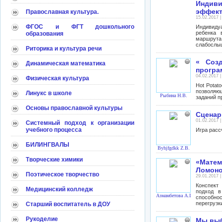
Индив
эффект
Православная культура.
15.02.2017 
ФГОС и ФГТ дошкольного
Индивиду
ребенка 
образования
маршрута
слабослыш
Риторика и культура речи
« Соз
Динамическая математика
програ
04.02.2017 
Физическая культура
Hot Potat
позволяющ
Линукс в школе
Рыбина Н.В.
заданий п
Основы православной культуры
Сценари
01.02.2017 
Системный подход к организации
учебного процесса
Игра расс
БИЛИНГВАЛЫ
Byhjfgdkk Z.B.
Творческие химики
«Матем
Ломон
Поэтическое творчество
29.01.2017 
Конспект
Медицинский колледж
подход в
Азмамбетова А.Ш.
способнос
перегрузк
Старший воспитатель в ДОУ
Рукоделие
Мы выб