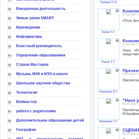
Ханенко Е.Н.
Внеурочная деятельность
Конспе
17.03.2017 
Умные уроки SMART
«Роль фон
Краеведение
Какне Т.Г.
Информатика
Конспе
17.03.2017 
Классный руководитель
Тема: «Р
представл
Управление образованием
Какне Т.Г.
Страна Мастеров
Презен
Музыка, МХК и ИЗО в школе
12.03.2017 
Презентац
Школьное научное общество
Ханакаева И.Г.
Технология
"Have y
Вебмастер
06.03.2017 
Презента
работа с родителями
М.Кауфман
Дополнительное образование детей
Митюгина Т.Г.
География
СЦЕНАР
01.03.2017 