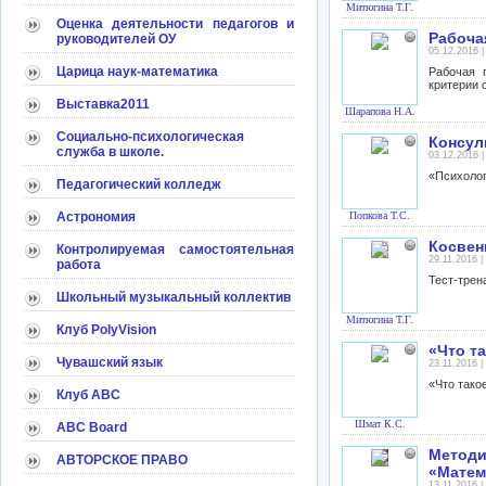
Митюгина Т.Г.
Оценка деятельности педагогов и
Рабоча
руководителей ОУ
05.12.2016 
Царица наук-математика
Рабочая 
критерии 
Выставка2011
Шарапова Н.А.
Социально-психологическая
Консул
служба в школе.
03.12.2016 
«Психолог
Педагогический колледж
Астрономия
Попкова Т.С.
Косвен
Контролируемая самостоятельная
29.11.2016 
работа
Тест-трен
Школьный музыкальный коллектив
Митюгина Т.Г.
Клуб PolyVision
«Что т
Чувашский язык
23.11.2016 
«Что тако
Клуб АВС
Шмат К.С.
ABC Board
Метод
АВТОРСКОЕ ПРАВО
«Матем
13.11.2016 