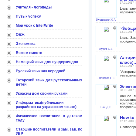
17.01.2017 
Учителя - логопеды
Цель зан
наркотико
Путь к успеху
Куриленко Н.А.
Мой урок с InterWrite
~$обща
13.01.2017 
ОБЖ
Цель: За
пройденно
Экономика
Курач Е.В.
Вяжем вместе
Алгори
Немецкий язык для вундеркиндов
класс).
12.01.2017 
Русский язык как неродной
"Алгоритм
темасына
Гилязова Г.Р.
Татарский язык для русскоязычных
детей
Электр
08.01.2017 
Украсим дом своими руками
Данное п
промышле
Информатика(публикации
комплекс
разработок на украинском языке)
професси
Сай Д.Е.
Физическое воспитание в детском
How to 
саду
12.12.2016 
Словообра
Старшие воспитатели и зам. зав. по
УВР