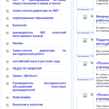
ИКТ и преподавание истории,
Сценарий
обществознания и права в школе
педагогов
Лихоманова Г.Н.
Заместители директора по УВР
Непрер
коррекционное образование
работы
01.03.2017 
Биология
В работе 
по соверш
руководитель МО учителей
Лихоманова Г.Н.
иностранных языков
Педаг
Физика
молодё
01.03.2017 
Заместители директора по
Выступлен
методической работе
дополните
Лихоманова Г.Н.
английский язык в детском саду
«Пози
учрежд
ПЕДАГОГ-НОВАТОР
01.03.2017 
В статье
Уроки с WizTeach
условиях
Лихоманова Г.Н.
обществе
Руководитель методического
образован
различных
объединения классных
руководителей
«Пози
Инфознайка
учрежд
27.02.2017 
Биология и экология
Текстовое