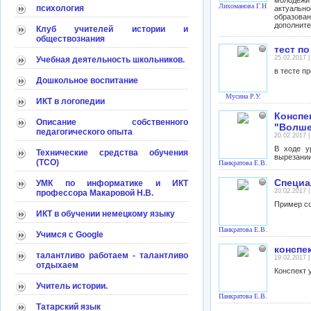
молодёжи
Лихоманова Г.Н.
психология
актуально
образован
дополните
Клуб учителей истории и
обществознания
тест п
25.02.2017 
Учебная деятельность школьников.
в тесте п
Дошкольное воспитание
Мусина Р.У.
ИКТ в логопедии
Конспе
Описание собственного
"Волше
педагогического опыта
20.02.2017 
В ходе у
Технические средства обучения
вырезании
(ТСО)
Панкратова Е.В.
Специа
УМК по информатике и ИКТ
20.02.2017 
профессора Макаровой Н.В.
Пример со
ИКТ в обучении немецкому языку
Панкратова Е.В.
Учимся с Google
конспе
талантливо работаем - талантливо
19.02.2017 
отдыхаем
Конспект 
Учитель истории.
Панкратова Е.В.
Татарский язык