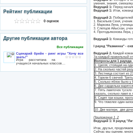
умения, знания, смекалк
Ведущий 1:
Перед начало
Ведущий 1:
Итак, команд
Рейтинг публикации
Ведущий 2:
Победителей 
0 оценок
1. Васильев Сеня, ученик
2. Маркова Лена, ученица
3. Слепцов Айысхан, уче
4. Протодьяконова Лера, 
Другие публикации автора
Ведущий 1:
Команды гото
I раунд "Разминка" - о
Все публикации
Ведущий 2.
Каждой коман
Сценарий брейн - ринг игры "Хочу все
За каждый правильный отв
знать!"
Игра рассчитана на
Вопросы для 1 раунда
учащихся начальных классов....
1. Цапля, стоящая на одн
2. На сколько частей раз
3. Лестница состоит из 2
4. Горели 6 свечей. Трет
5. Сколько яблок было у 
6. Две сардельки варятс
7. Пять лампочек тускло 
сказать, сколько ламп в
8. Сидят три кошки, прот
9. Что тяжелее один кил
10. Две матери, две доч
Приложение 1, 2
Ведущий 1: II раунд "Л
Итак, друзья, продолжаем
Сейчас мы оценим, много 