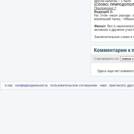
другой капитан – 1 балл.
(СЛОВО: ПРИРОДОПО
Приложение 7
Ведущий 2:
На этом наши раунды за
маленький танец - «Миш
Финал:
Вот и закончился
активное и дружное участ
Заключительное слово я
Комментарии к 
Сортировать по:
Здесь еще нет коммент
о нас
конфиденциальность
пользовательское соглашение
чаво
пригласить друг