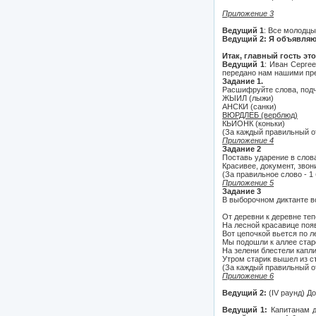
Приложение 3
Ведущий 1
: Все молодцы
Ведущий 2:
Я объявляю 
Итак, главный гость эт
Ведущий 1
: Иван Сергее
передано нам нашими пр
Задание 1.
Расшифруйте слова, подч
ЖЫИЛ (лыжи)
АНСКИ (санки)
ВЮРДЛЕБ (верблюд)
КЬИОНК (коньки)
(За каждый правильный от
Приложение 4
Задание 2
Поставь ударение в слова
Красивее, документ, звон
(За правильное слово - 1
Приложение 5
Задание 3
В выборочном диктанте 
От деревни к деревне теп
На лесной красавице поя
Вот цепочкой вьется по 
Мы подошли к аллее стар
На зелени блестели капли
Утром старик вышел из с
(За каждый правильный от
Приложение 6
Ведущий 2:
(IV раунд) Д
Ведущий 1:
Капитанам д