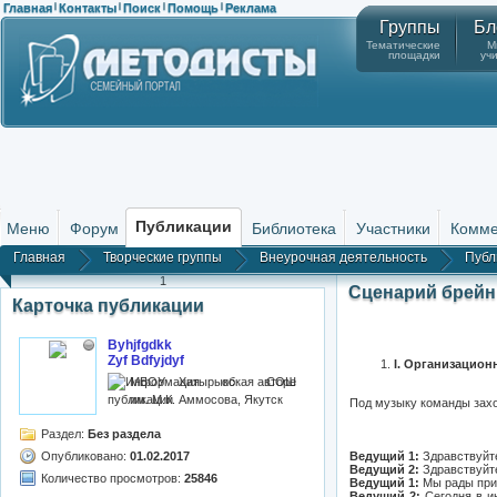
Главная
Контакты
Поиск
Помощь
Реклама
|
|
|
|
Группы
Бл
Тематические
М
площадки
уч
Публикации
Меню
Форум
Библиотека
Участники
Комме
Главная
Творческие группы
Внеурочная деятельность
Публ
1
Сценарий брейн 
Карточка публикации
Byhjfgdkk
Zyf Bdfyjdyf
I.
Организацион
МБОУ Хатырыкская СОШ
им. М.К. Аммосова, Якутск
Под музыку команды захо
Раздел:
Без раздела
Опубликовано:
01.02.2017
Ведущий 1:
Здравствуйте
Ведущий 2:
Здравствуйте
Количество просмотров:
25846
Ведущий 1:
Мы рады прив
Ведущий 2:
Сегодня в и