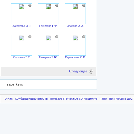
Ханакаева И.Г.
Галимова Г.Ф.
Иванова А.А.
Сагитова Г.Г.
Нозарева Е.Ю.
Карнаухова О.В.
Следующее
__sape_keys__
о нас
конфиденциальность
пользовательское соглашение
чаво
пригласить друг