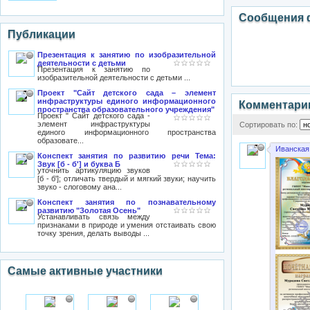
Сообщения 
Публикации
Презентация к занятию по изобразительной
деятельности с детьми
Презентация к занятию по
изобразительной деятельности с детьми ...
Проект "Сайт детского сада – элемент
инфраструктуры единого информационного
Комментари
пространства образовательного учреждения"
Проект " Сайт детского сада -
элемент инфраструктуры
Сортировать по:
единого информационного пространства
образовате...
Иванская
Конспект занятия по развитию речи Тема:
Звук [б - б'] и буква Б
уточнить артикуляцию звуков
[б - б']; отличать твердый и мягкий звуки; научить
звуко - слоговому ана...
Конспект занятия по познавательному
развитию "Золотая Осень"
Устанавливать связь между
признаками в природе и умения отстаивать свою
точку зрения, делать выводы ...
Самые активные участники