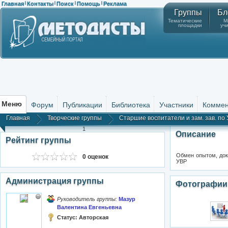
Главная
Контакты
Поиск
Помощь
Реклама
|
|
|
|
Группы
Бл
Тематические
М
площадки
уч
Меню
Форум
Публикации
Библиотека
Участники
Коммен
Главная
Творческие группы
Старшие воспитатели и зам. зав. по
1
Описание
Рейтинг группы
Обмен опытом, доку
0 оценок
УВР
Администрация группы
Фотографии
Руководитель группы:
Мазур
Валентина Евгеньевна
Статус:
Авторская