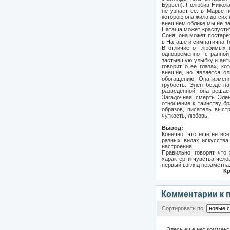
Бурьен). Полюбив Никола
не узнает ее: в Марье п
которою она жила до сих
внешнем облике мы не за
Наташа может «распустить
Соня; она может постаре
в Наташе и симпатична Т
В отличие от любимых 
одновременно странной
застывшую улыбку и анти
говорит о ее глазах, к
внешне, но является ол
обогащению. Она изменя
грубость. Элен бездетн
разведенной, она решае
Загадочная смерть Элен
отношение к таинству бр
образов, писатель выст
чуткость, любовь.
Вывод:
Конечно, это еще не вс
разных видах искусства
настроения.
Правильно, говорят, что
характер и чувства челов
первый взгляд незаметна
Кр
Комментарии к 
Сортировать по:
Здесь еще нет коммент