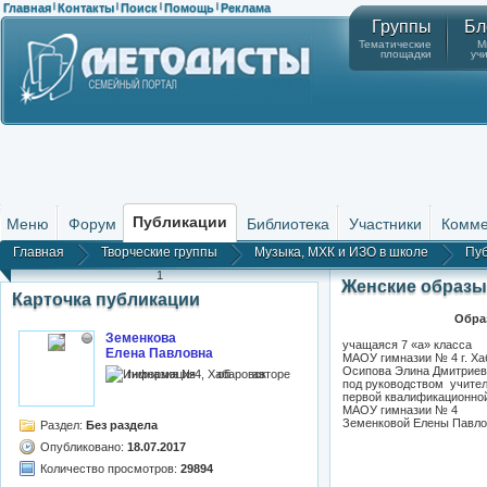
Главная
Контакты
Поиск
Помощь
Реклама
|
|
|
|
Группы
Бл
Тематические
М
площадки
уч
Публикации
Меню
Форум
Библиотека
Участники
Комме
Главная
Творческие группы
Музыка, МХК и ИЗО в школе
Пу
1
Женские образы
Карточка публикации
Обра
Земенкова
учащаяся 7 «а» класса
Елена Павловна
МАОУ гимназии № 4 г. Ха
Осипова Элина Дмитрие
гимназия №4, Хабаровск
под руководством учите
первой квалификационной
МАОУ гимназии № 4
Земенковой Елены Павло
Раздел:
Без раздела
Опубликовано:
18.07.2017
Количество просмотров:
29894