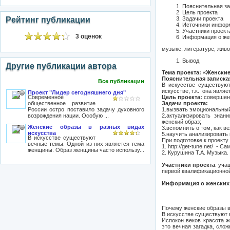
Пояснительная з
Цель проекта
Рейтинг публикации
Задачи проекта
Источники инфор
Участники проект
3 оценок
Информация о жен
музыке, литературе, живо
Вывод
Другие публикации автора
Тема проекта:
«
Женские
Пояснительная записка
Все публикации
В искусстве существую
искусстве, т.к. она явля
Проект "Лидер сегодняшнего дня"
Современное
Цель проекта:
совершенс
общественное развитие
Задачи проекта:
России остро поставило задачу духовного
1.вызвать эмоциональный
возрождения нации. Особую ...
2.актуализировать знани
женский образ;
Женские образы в разных видах
3.вспомнить о том, как в
искусства
5.научить анализировать
В искусстве существуют
При подготовке к проект
вечные темы. Одной из них является тема
1. http://get-tune.net/ -
женщины. Образ женщины часто использу...
2. Курушина Т.А. Музыка.
Участники проекта
: уча
первой квалификационной
Информация о женских 
Почему женские образы в
В искусстве существуют 
Испокон веков красота 
это вечная загадка, слож