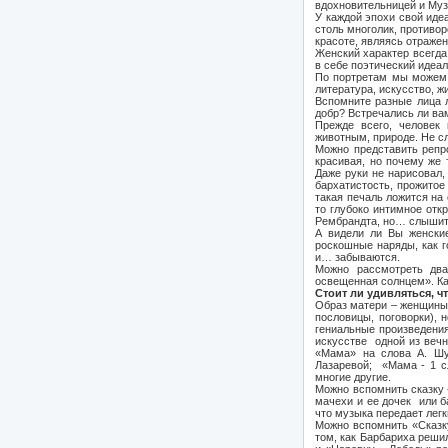
вдохновительницей и Муз
У каждой эпохи свой иде
столь многолик, противор
красоте, являясь отраже
Женский характер всегда
в себе поэтический идеа
По портретам мы можем 
литература, искусство, ж
Вспомните разные лица 
добр? Встречались ли ва
Прежде всего, человек
животным, природе. Не с
Можно представить репр
красивая, но почему же 
Даже руки не нарисовал,
бархатистость, прожитое
такая печаль ложится на
то глубоко интимное отк
Рембрандта, но… слышите
А видели ли Вы женские
роскошные наряды, как г
и… забываются.
Можно рассмотреть два
освещенная солнцем». Ка
Стоит ли удивляться, 
Образ матери – женщины 
пословицы, поговорки), 
гениальные произведени
искусстве одной из вечн
«Мама» на слова А. Шул
Лазаревой; «Мама - 1 с
многие другие.
Можно вспомнить сказку 
мачехи и ее дочек или б
что музыка передает лег
Можно вспомнить «Сказку
том, как Барбариха реши