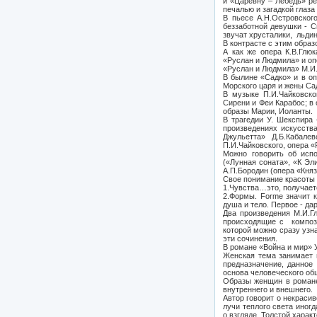
и «Царевну – Лебедь» ре
печалью и загадкой глаза
В пьесе А.Н.Островског
беззаботной девушки - С
звучат хрусталики, льдин
В контрасте с этим обра
А как же опера К.В.Гл
«Руслан и Людмила» и оп
«Руслан и Людмила» М.И
В былине «Садко» и в оп
Морского царя и жены Са
В музыке П.И.Чайковско
Сирени и Феи Карабос; в 
образы Марии, Иоланты.
В трагедии У. Шекспира 
произведениях искусств
Джульетта» Д.Б.Кабал
П.И.Чайковского, опера «
Можно говорить об испо
(«Лунная соната», «К Эл
А.П.Бородин (опера «Кня
Свое понимание красоты 
1.Чувства…это, получает
2.Формы. Forme значит к
душа и тело. Первое - да
Два произведения М.И.Г
происходящие с компози
которой можно сразу узна
эти сочинения.
В романе «Война и мир» 
Женская тема занимает 
предназначение, данное
основа человеческого об
Образы женщин в романе
внутреннего и внешнего.
Автор говорит о некраси
лучи теплого света иногд
о взгляде, Толстой хара