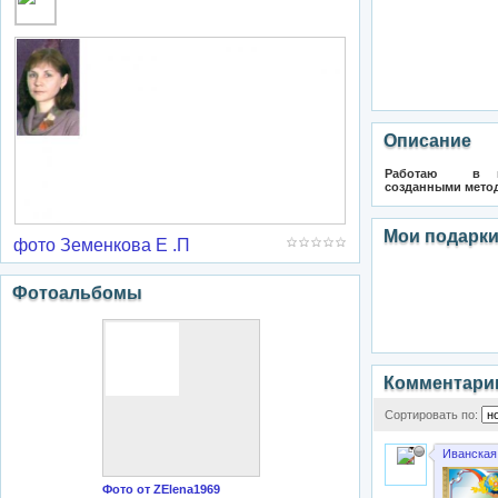
Описание
Работаю в ги
созданными метод
Мои подарк
фото Земенкова Е .П
Фотоальбомы
Комментари
Сортировать по:
Иванская
Фото от ZElena1969