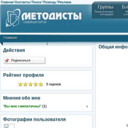
Главная
Контакты
Поиск
Помощь
Реклама
|
|
|
|
Группы
Бл
Тематические
М
площадки
уч
Главная
1
Общая инфо
Действия
Подписаться
Рейтинг профиля
5 оценок
Мнения обо мне
"
Вы мне симпатичны!
"
(1)
Фотографии пользователя