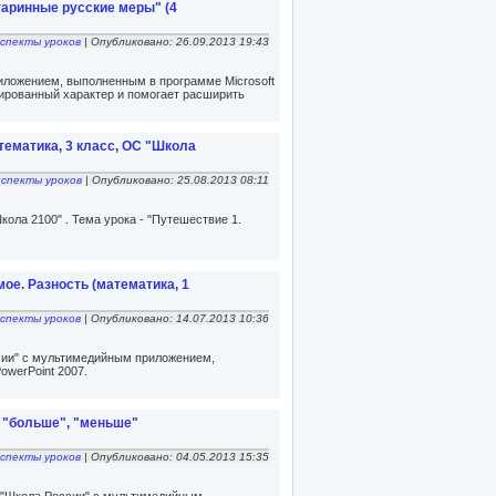
таринные русские меры" (4
спекты уроков
| Опубликовано: 26.09.2013 19:43
иложением, выполненным в программе Microsoft
грированный характер и помогает расширить
тематика, 3 класс, ОС "Школа
нспекты уроков
| Опубликовано: 25.08.2013 08:11
ола 2100" . Тема урока - "Путешествие 1.
ое. Разность (математика, 1
спекты уроков
| Опубликовано: 14.07.2013 10:36
сии" с мультимедийным приложением,
owerPoint 2007.
, "больше", "меньше"
спекты уроков
| Опубликовано: 04.05.2013 15:35