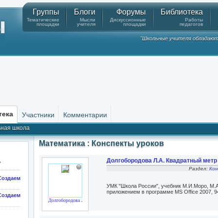
Группы
Блоги
Форумы
Библиотека
Тематические
Мысли
Дискуссионные
Работы
площадки
учителя
площадки
педагогов
"Школьные учителя обладают
тека
Участники
Комментарии
ная школа
Математика : Конспекты уроков
Долгобородова Л.А. Квадратный метр 
"
Раздел:
Кон
оздаем
УМК "Школа России", учебник М.И.Моро, М.
приложением в программе MS Office 2007, 9
здаем
Долгобородова Л.А.