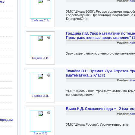
Раздел:
Кон
оку
УМК "Школа 2000". Ресурс содержит подроб
сопровождение. Презентация подготовлена 
DrangAndGrop.
Шейкина С.А.
Голдина Л.В. Урок математики по теме
Пространственные представления" (1
Раздел:
Кон
Урок закрепления изученного с применение
Голдина Л.В.
Ткачёва О.Н. Прямая. Луч. Отрезок. Ур
(математика, 2 класс)
Раздел:
Кон
УМК "Школа 2100". Урок математики по тем
сопровождением.
Ткачёва О.Н.
Вьюн Н.Д. Сложение вида + - 2 (матем
Раздел:
Кон
ородам
УМК "Школа России". Урок-путешествие.
Вьюн Н.Д.