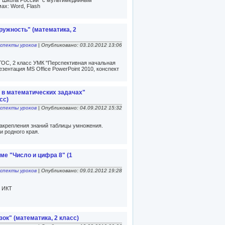
К "Школа России" с мультимедийным
ах: Word, Flash
кружность" (математика, 2
спекты уроков
| Опубликовано: 03.10.2012 13:06
ГОС, 2 класс УМК "Перспективная начальная
зентация MS Office PowerPoint 2010, конспект
 в математических задачах"
сс)
спекты уроков
| Опубликовано: 04.09.2012 15:32
закрепления знаний таблицы умножения.
 родного края.
ме "Число и цифра 8" (1
спекты уроков
| Опубликовано: 09.01.2012 19:28
м ИКТ
зок" (математика, 2 класс)