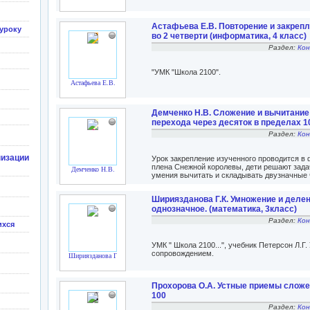
Астафьева Е.В. Повторение и закреп
уроку
во 2 четверти (информатика, 4 класс)
Раздел:
Кон
"УМК "Школа 2100".
Астафьева Е.В.
Демченко Н.В. Сложение и вычитание
перехода через десяток в пределах 10
Раздел:
Кон
изации
Урок закрепление изученного проводится в 
плена Снежной королевы, дети решают зада
Демченко Н.В.
умения вычитать и складывать двузначные 
Шириязданова Г.К. Умножение и делен
однозначное. (математика, 3класс)
Раздел:
Кон
ихся
УМК " Школа 2100...", учебник Петерсон Л.Г
сопровождением.
Шириязданова Г.К.
Прохорова О.А. Устные приемы сложе
100
Раздел:
Кон