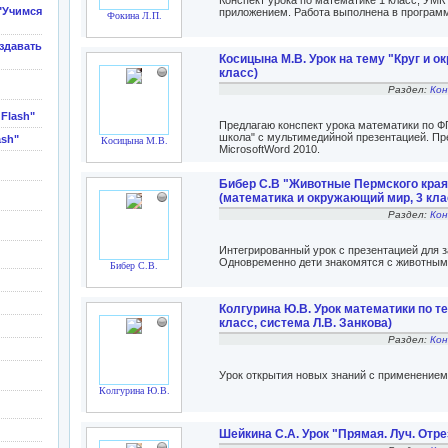
Конспект урока по математике 1 класс, УМ
Учимся
приложением. Работа выполнена в программ
Фокина Л.П.
здавать
Косицына М.В. Урок на тему "Круг и о
класс)
Раздел:
Кон
Flash"
Предлагаю конспект урока математики по Ф
школа" с мультимедийной презентацией. Пре
ash"
Косицына М.В.
MicrosoftWord 2010.
Бибер С.В "Животные Пермского края
(математика и окружающий мир, 3 кла
Раздел:
Кон
Интегрированный урок с презентацией для 
Одновременно дети знакомятся с животными
Бибер С.В.
Колгурина Ю.В. Урок математики по те
класс, система Л.В. Занкова)
Раздел:
Кон
Урок открытия новых знаний с применение
Колгурина Ю.В.
Шейкина С.А. Урок "Прямая. Луч. Отре