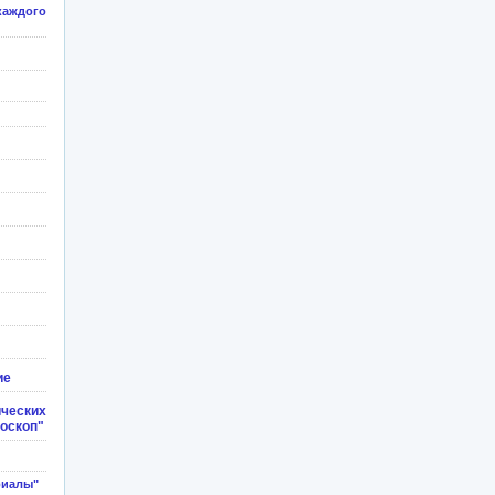
каждого
ие
ческих
доскоп"
риалы"