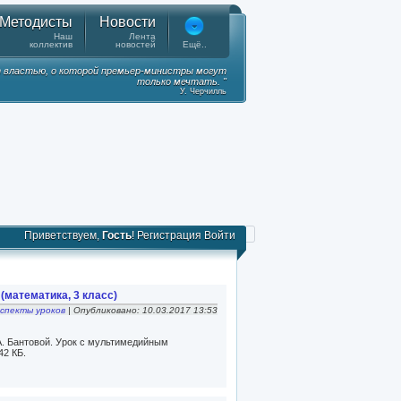
Методисты
Новости
Наш
Лента
коллектив
новостей
Ещё..
 властью, о которой премьер-министры могут
только мечтать. "
У. Черчилль
Приветствуем,
Гость
!
Регистрация
Войти
(математика, 3 класс)
спекты уроков
| Опубликовано: 10.03.2017 13:53
А. Бантовой. Урок с мультимедийным
42 КБ.