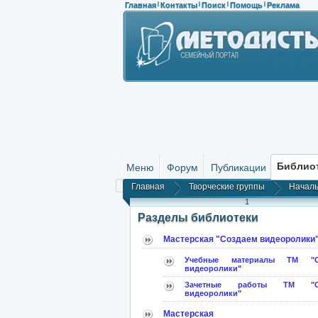
Главная
Контакты
Поиск
Помощь
Реклама
|
|
|
|
Библио
Меню
Форум
Публикации
Главная
Творческие группы
Началь
1
Разделы библиотеки
Мастерская "Создаем видеоролики
Учебные материалы ТМ "С
видеоролики"
Зачетные работы ТМ "Со
видеоролики"
Мастерская