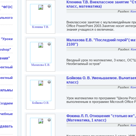
Кленина Т.В. Внеклассное занятие "С
класс, математика)
"ФГОС
"
Раздел:
Кон
ального
Внеклассное занятие с мультимедийным пр
Office PowerPoint 2003.Занятие носит инте
Кленина Т.В.
знания учащихся о величинах.
Уроки
Малахова Е.В. "Последний герой"( ма
2100")
oshop"
Раздел:
Ко
ения"
Вводный урок по математике, 3 класс, ОС"Шк
Необитаемый остров"
Малахова Е.В.
ектный
оектный
Бойкова О. В. Уменьшаемое. Вычитаем
класс)
Раздел:
Кон
фильмы
Урок математики по программе "Школа Рос
выполненным в программе Microsoft Office P
Бойкова О.В.
оздаем
учебные
Фокина Л. П. Отношения "столько же"
(Математика, 1 класс)
Раздел:
Кон
авать