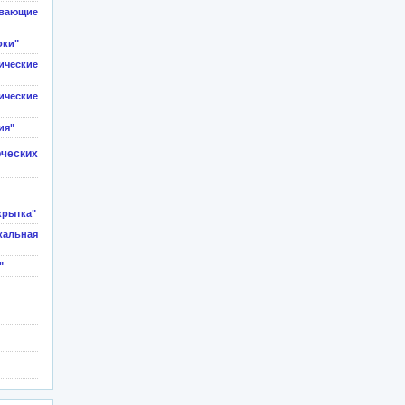
ивающие
оки"
еские
еские
ия"
ческих
крытка"
льная
"