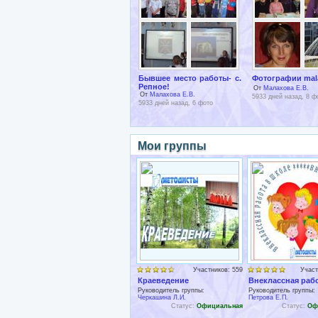
Бывшее место работы- с.
Фотографии mal
Репное!
От
Малахова Е.В.
От
Малахова Е.В.
5933 дней назад, 8 ф
5933 дней назад, 6 фото
Мои группы
Участников: 559
Участ
Краеведение
Внеклассная раб
Руководитель группы:
Руководитель группы:
Черкашина Л.И.
Петрова Е.П.
Статус:
Официальная
Статус:
Оф