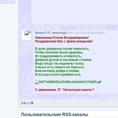
Фокина Л.П.
написал(а)
4681 дней назад (
позитивно
)
Уважаемая Елена Владимировна!
Поздравляем Вас с Днём рождения!
В день рожденья хотим пожелать,
Чтобы близкие были здоровы,
Их поддерживать и помогать,
Добрым делом и ласковым словом.
Ведь когда так надежны тылы,
Смысл есть ничего не бояться.
Вам желаем добра и любви,
И всегда и всего добиваться.
С уважением, ТГ "Начальная школа"!
1-5
из
78
Пользовательские RSS-каналы