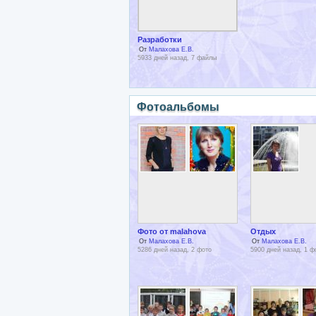
Разработки
От
Малахова Е.В.
5933 дней назад, 7 файлы
Фотоальбомы
Фото от malahova
Отдых
От
Малахова Е.В.
От
Малахова Е.В.
5286 дней назад, 2 фото
5900 дней назад, 1 ф