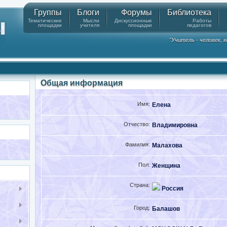
Группы
Блоги
Форумы
Библиотека
Тематические
Мысли
Дискуссионные
Работы
площадки
учителя
площадки
педагогов
"Учитель - человек,
Общая информация
Имя:
Елена
Отчество:
Владимировна
Фамилия:
Малахова
Пол:
Женщина
Страна:
Россия
Город:
Балашов