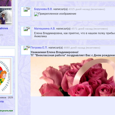
Борунова В.В.
написал(а)
4315 дней назад (
позитивно
)
ahova
Матюшкина А.В.
написал(а)
4571 дней назад (
позитивно
)
Елена Владимировна, как приятно, что в нашем полку прибыл
ото
Анжелика
Петрова Е.П.
написал(а)
4680 дней назад (
позитивно
)
Уважаемая Елена Владимировна!
ТГ "Внеклассная работа" поздравляет Вас с Днем рождени
ников: 1829
ота
ициальная