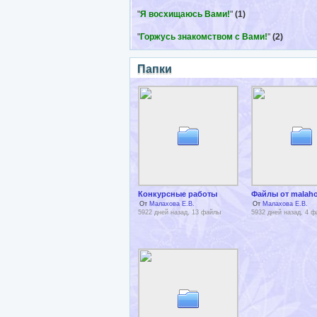
"
Я восхищаюсь Вами!
"
(1)
"
Горжусь знакомством с Вами!
"
(2)
Папки
Конкурсные работы
Файлы от malah
От
Малахова Е.В.
От
Малахова Е.В.
5922 дней назад, 13 файлы
5932 дней назад, 4 