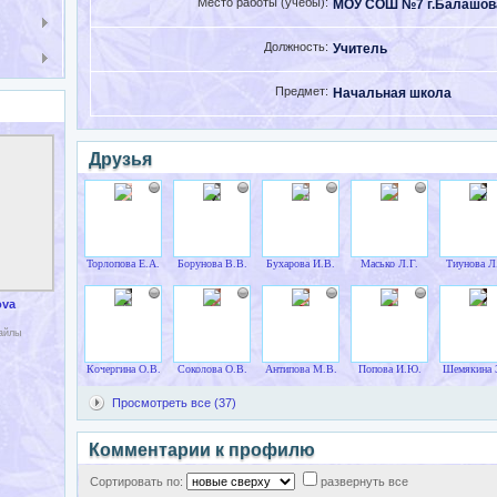
Место работы (учебы):
МОУ СОШ №7 г.Балашова
Должность:
Учитель
Предмет:
Начальная школа
Друзья
Торлопова Е.А.
Борунова В.В.
Бухарова И.В.
Масько Л.Г.
Тиунова Л
ova
файлы
Кочергина О.В.
Соколова О.В.
Антипова М.В.
Попова И.Ю.
Шемякина 
Просмотреть все (37)
Комментарии к профилю
Сортировать по:
развернуть все