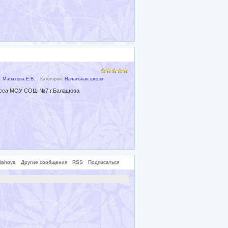
):
Малахова Е.В.
Категории:
Начальная школа
класса МОУ СОШ №7 г.Балашова
lahova
Другие сообщения
RSS
Подписаться