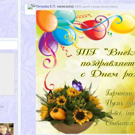
Петрова Е.П.
написал(а)
3950 дней назад (
позитивно
)
ото