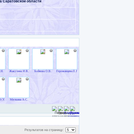
 Саратовской области
.Н.
Жакулина И.В.
Бойкова О.В.
Горожанцева Е.П.
Э.У.
Мялкина А.С.
Результатов на страницу: