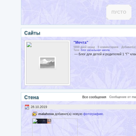
ПУСТО
Сайты
"Мечта"
5899 дней назад
6 комментариев
Добавил(а
Теги:
блог
начальная школа
— Блог для детей и родителей 1 "Г" 
Стена
Все сообщения
Сообщение от ma
28.10.2019
malahova
добавил(а) новую
фотографию
.