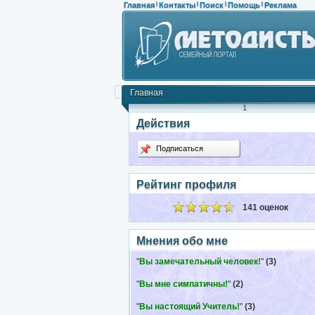
Главная
Контакты
Поиск
Помощь
Реклама
|
|
|
|
Главная
1
Действия
Подписаться
Рейтинг профиля
141 оценок
Мнения обо мне
"
Вы замечательный человек!
"
(3)
"
Вы мне симпатичны!
"
(2)
"
Вы настоящий Учитель!
"
(3)