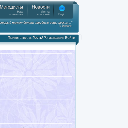
Методисты
Новости
Наш
Лента
коллектив
новостей
Ещё..
 который может делать трудные вещи легкими."
Р. Эмерсон
Приветствуем,
Гость
!
Регистрация
Войти