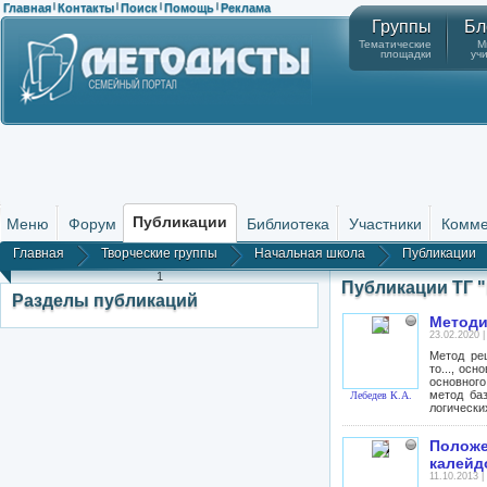
Главная
Контакты
Поиск
Помощь
Реклама
|
|
|
|
Группы
Бл
Тематические
М
площадки
уч
Публикации
Меню
Форум
Библиотека
Участники
Комме
Главная
Творческие группы
Начальная школа
Публикации
1
Публикации ТГ 
Разделы публикаций
Методи
23.02.2020 
Метод реш
то..., ос
основного
метод ба
Лебедев К.А.
логически
Положе
калейд
11.10.2013 |