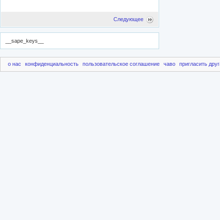
Следующее
__sape_keys__
о нас
конфиденциальность
пользовательское соглашение
чаво
пригласить друг