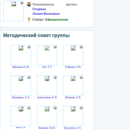
Руководитель группы:
Голдина
Лилия Вильевна
Статус:
Официальная
Методический совет группы
Абрамова Е.В.
Test T.T.
Бойкова О.В.
Новикова Л.А.
Амельченко В.В.
Шонина Л.В.
*** *.*.
Кибалко Н.Н.
Бурляева А.С.