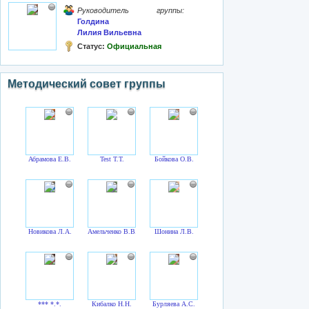
Руководитель группы:
Голдина
Лилия Вильевна
Статус:
Официальная
Методический совет группы
Абрамова Е.В.
Test T.T.
Бойкова О.В.
Новикова Л.А.
Амельченко В.В.
Шонина Л.В.
*** *.*.
Кибалко Н.Н.
Бурляева А.С.