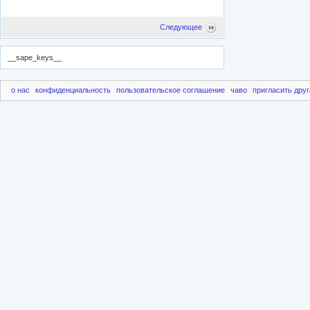
Следующее
__sape_keys__
о нас
конфиденциальность
пользовательское соглашение
чаво
пригласить друг