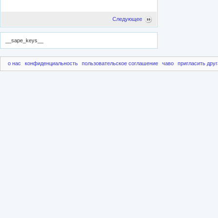
Следующее
__sape_keys__
о нас
конфиденциальность
пользовательское соглашение
чаво
пригласить друг