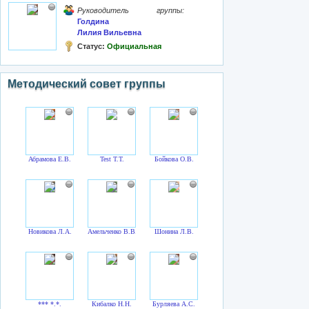
Руководитель группы:
Голдина
Лилия Вильевна
Статус:
Официальная
Методический совет группы
Абрамова Е.В.
Test T.T.
Бойкова О.В.
Новикова Л.А.
Амельченко В.В.
Шонина Л.В.
*** *.*.
Кибалко Н.Н.
Бурляева А.С.