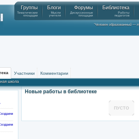
Группы
Блоги
Форумы
Библиотека
Тематические
Мысли
Дискуссионные
Работы
площадки
учителя
площадки
педагогов
"Человек образованный — т
тека
Участники
Комментарии
ная школа
Новые работы в библиотеке
"
ПУСТО
оздаем
здаем