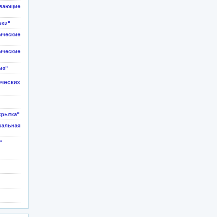
ивающие
оки"
еские
еские
ия"
ческих
крытка"
льная
"