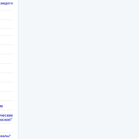
каждого
ие
ческих
доскоп"
риалы"