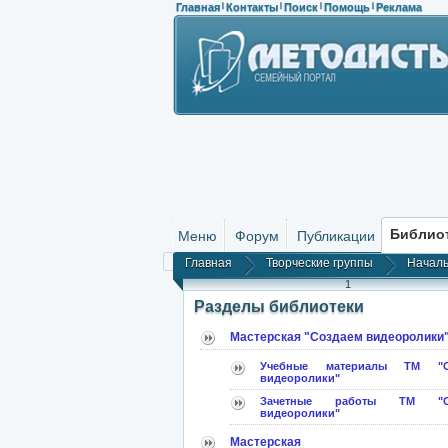
Главная
Контакты
Поиск
Помощь
Реклама
|
|
|
|
Библио
Меню
Форум
Публикации
Главная
Творческие группы
Началь
1
Разделы библиотеки
Мастерская "Создаем видеоролики
Учебные материалы ТМ "С
видеоролики"
Зачетные работы ТМ "Со
видеоролики"
Мастерская