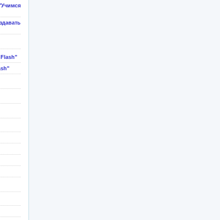
Учимся
здавать
Flash"
ash"