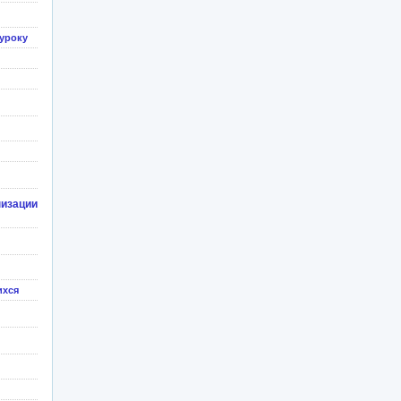
уроку
изации
ихся