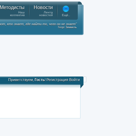
Методисты
Новости
Наш
Лента
коллектив
новостей
Ещё..
от, кто знает, где найти то, чего он не знает"
Георг Зиммель
Приветствуем,
Гость
!
Регистрация
Войти