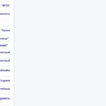
"ФГОС
"
ального
Уроки
oshop"
ения"
ектный
оектный
фильмы
оздаем
учебные
авать