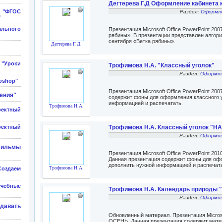
Дегтерева Г.Д Оформление кабинета к
"ФГОС
Раздел:
Оформл
"
ального
Презентация Microsoft Office PowerPoint 20
рябины». В презентации представлен алгор
сентября «Ветка рябины».
Дегтерева Г.Д.
Уроки
Трофимова Н.А. "Классный уголок"
Раздел:
Оформле
oshop"
Презентация Microsoft Office PowerPoint 20
ения"
содержит фоны для оформления классного у
информацией и распечатать.
Трофимова Н.А.
ектный
оектный
Трофимова Н.А. Классный уголок 
Раздел:
Оформле
фильмы
Презентация Microsoft Office PowerPoint 
Данная презентация содержит фоны для офо
дополнить нужной информацией и распечата
Трофимова Н.А.
оздаем
учебные
Трофимова Н.А. Календарь природы 
Раздел:
Оформле
авать
Обновленный материал. Презентация Microso
ОСЕНЬ. Данная презентация содержит мате