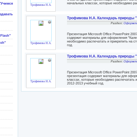
начальных классах, которые необходимо рас
Учимся
Трофимова Н.А.
здавать
Трофимова Н.А. Календарь природы 
Раздел:
Оформле
Презентация Microsoft Office PowerPoint 2
Flash"
содержит материалы для оформления "Кален
необходимо распечатать и прикрепить на ст
ash"
Трофимова Н.А.
год.
Трофимова Н.А. Календарь природы 
Раздел:
Оформле
Презентация Microsoft Office PowerPoint 2
презентация содержит материалы для офор
классах, которые необходимо распечатать и
Трофимова Н.А.
2012-2013 учебный год.