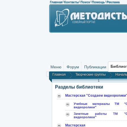
Главная
Контакты
Поиск
Помощь
Реклама
|
|
|
|
Библио
Меню
Форум
Публикации
Главная
Творческие группы
Началь
1
Разделы библиотеки
Мастерская "Создаем видеоролики
Учебные материалы ТМ "С
видеоролики"
Зачетные работы ТМ "Со
видеоролики"
Мастерская