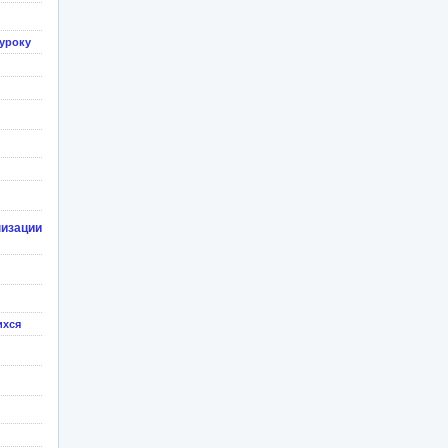
уроку
изации
ихся