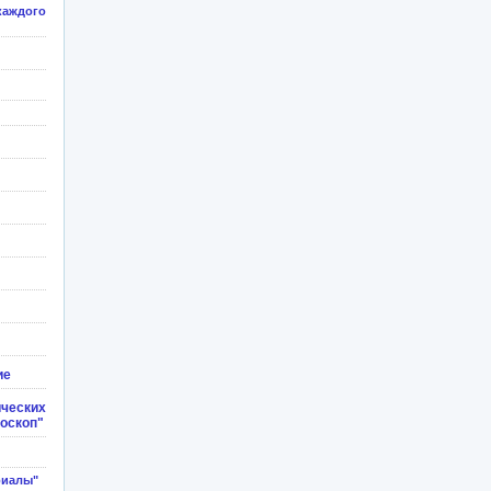
каждого
ие
ческих
доскоп"
риалы"