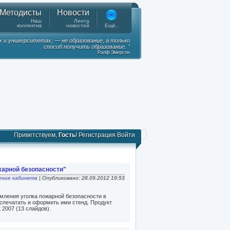
Методисты
Новости
Наш
Лента
коллектив
новостей
Ещё..
х и университетах, — не образование, а только
способ получить образование. "
Ралф Эмерсон
Приветствуем,
Гость
!
Регистрация
Войти
жарной безопасности"
ние кабинета
| Опубликовано: 28.09.2012 19:53
мления уголка пожарной безопасности в
спечатать и оформить ими стенд. Продукт
 2007 (13 слайдов).