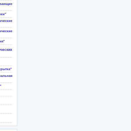
ивающие
оки"
еские
еские
ия"
ческих
крытка"
льная
"