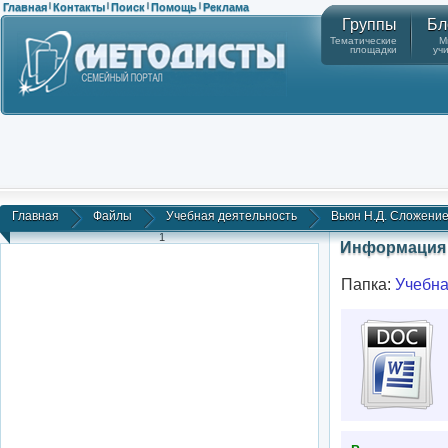
Главная
Контакты
Поиск
Помощь
Реклама
|
|
|
|
Группы
Бл
Тематические
М
площадки
уч
Главная
Файлы
Учебная деятельность
Вьюн Н.Д. Сложение в
1
Информация 
Папка:
Учебна