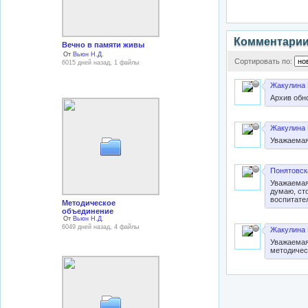
Комментари
Вечно в памяти живы
От
Вьюн Н.Д.
Сортировать по:
6015 дней назад, 1 файлы
Жакулина 
Архив обн
Жакулина 
Уважаемая
Понятовск
Уважаемая
думаю, сто
воспитате
Методическое
объединение
От
Вьюн Н.Д.
6049 дней назад, 4 файлы
Жакулина 
Уважаемая
методичес