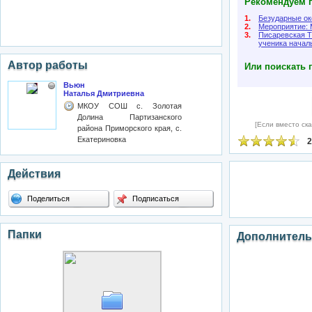
Рекомендуем п
1.
Безударные о
2.
Мероприятие:
3.
Писаревская Т
ученика начал
Автор работы
Или поискать 
Вьюн
Наталья Дмитриевна
МКОУ СОШ с. Золотая
Долина Партизанского
[Если вместо ска
района Приморского края, с.
Екатериновка
2
Действия
Поделиться
Подписаться
Папки
Дополнитель