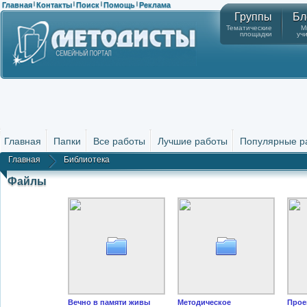
Главная
Контакты
Поиск
Помощь
Реклама
|
|
|
|
Группы
Бл
Тематические
М
площадки
уч
Главная
Папки
Все работы
Лучшие работы
Популярные р
Главная
Библиотека
Файлы
Вечно в памяти живы
Методическое
Прое