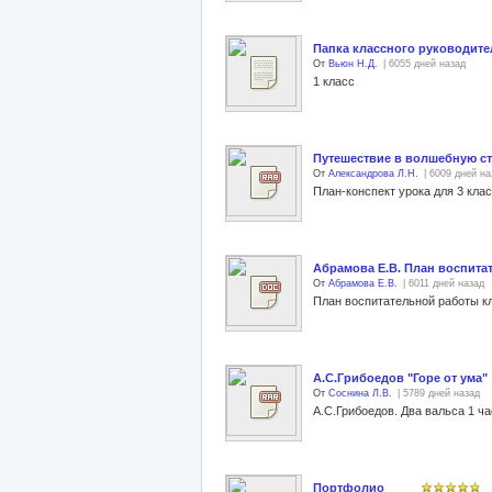
Папка классного руководите
От
Вьюн Н.Д.
| 6055 дней назад
1 класс
Путешествие в волшебную с
От
Александрова Л.Н.
| 6009 дней на
Абрамова Е.В. План воспитат
От
Абрамова Е.В.
| 6011 дней назад
План воспитательной работы кл
А.С.Грибоедов "Горе от ума"
От
Соснина Л.В.
| 5789 дней назад
А.С.Грибоедов. Два вальса 1 ча
Портфолио