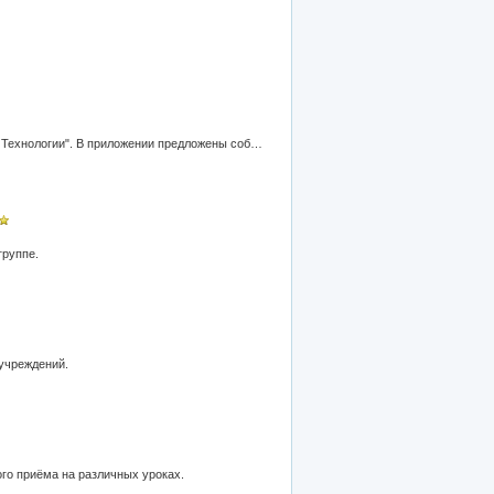
Тематическое планирование разработано с учетом использования продукции ООО "Образовательные Компьютерные Технологии". В приложении предложены собственные разработки учителя - раздаточный материал для детей.
группе.
 учреждений.
го приёма на различных уроках.