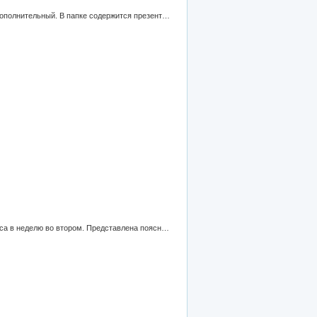
Разработанный материал рекомендуется для учащихся 9-10 классов при изучении темы "Англоязычные страны" как дополнительный. В папке содержится презентация для первого знакомства с темой, задания на чтение, лексику и грамматику и викторина.
Программа составлена к учебнику Макарычева. Программа рассчитана на 4 часа в неделю в первом полугодии и 3 часа в неделю во втором. Представлена пояснительная записка, содержание учебного материала, требование к уровню подготовки учащихся, календарное планирование, используемая литература.