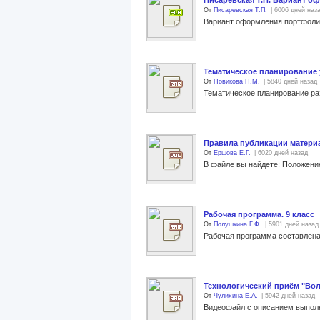
Писаревская Т.П. Вариант о
От
Писаревская Т.П.
| 6006 дней наз
Вариант оформления портфолио
Тематическое планирование у
От
Новикова Н.М.
| 5840 дней назад
Правила публикации материа
От
Ершова Е.Г.
| 6020 дней назад
В файле вы найдете: Положение
Рабочая программа. 9 класс
От
Полушкина Г.Ф.
| 5901 дней назад
Рабочая программа составлена 
Технологический приём "Вол
От
Чулихина Е.А.
| 5942 дней назад
Видеофайл с описанием выполн