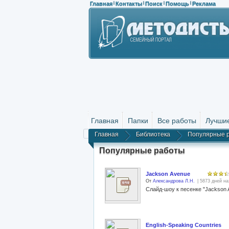
Главная
Контакты
Поиск
Помощь
Реклама
|
|
|
|
Главная
Папки
Все работы
Лучши
Главная
Библиотека
Популярные 
Популярные работы
Jackson Avenue
От
Александрова Л.Н.
| 5873 дней на
Слайд-шоу к песенке "Jackson 
English-Speaking Countries