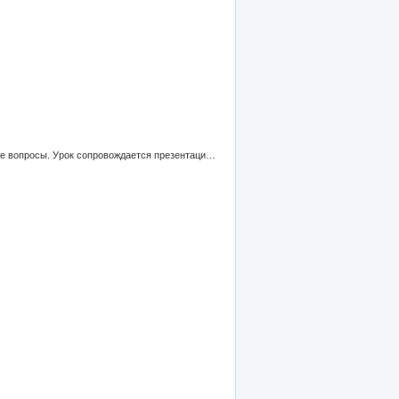
План-конспект урока для 3 класса по УМК Enjoy English. Цель урока:научить строить и употреблять в речи специальные вопросы. Урок сопровождается презентацией и раздаточным материалом.