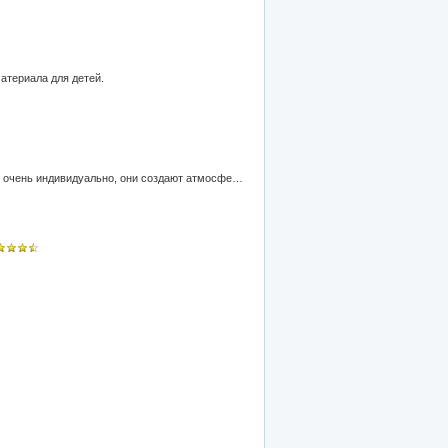
атериала для детей.
Текстовка шутливых грамот выпускникам для вручения на последнем классном часе. Написанные с мягкой иронией и очень индивидуально, они создают атмосферу доброжелательности и веселой непринужденности при прощании с учениками.