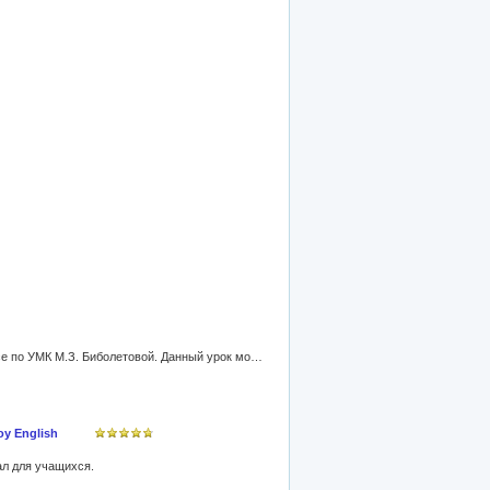
Places of Interest in London - это обобщающий урок по темам "Learning more about London" и "Faces of London" в 6 классе по УМК М.З. Биболетовой. Данный урок может проводиться и как внеклассное мероприятие в рамках "Недели иностранных языков".
y English
ал для учащихся.