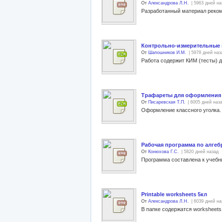
От
Александрова Л.Н.
| 5963 дней на
Контрольно-измерительные м
От
Шапошников И.М.
| 5978 дней наз
Работа содержит КИМ (тесты) дл
Трафареты для оформления 
От
Писаревская Т.П.
| 6005 дней наз
Оформление классного уголка.
Рабочая программа по алгебр
От
Конюхова Г.С.
| 5820 дней назад
Printable worksheets 5кл
От
Александрова Л.Н.
| 6039 дней на
В папке содержатся worksheets,