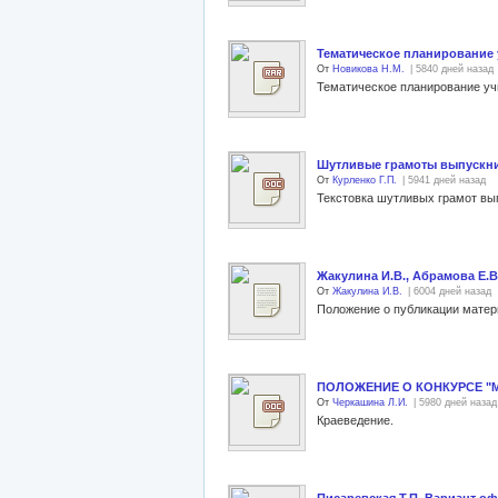
Тематическое планирование у
От
Новикова Н.М.
| 5840 дней назад
Тематическое планирование уч
Шутливые грамоты выпускн
От
Курленко Г.П.
| 5941 дней назад
Жакулина И.В., Абрамова Е.В
От
Жакулина И.В.
| 6004 дней назад
Положение о публикации матер
ПОЛОЖЕНИЕ О КОНКУРСЕ "
От
Черкашина Л.И.
| 5980 дней назад
Краеведение.