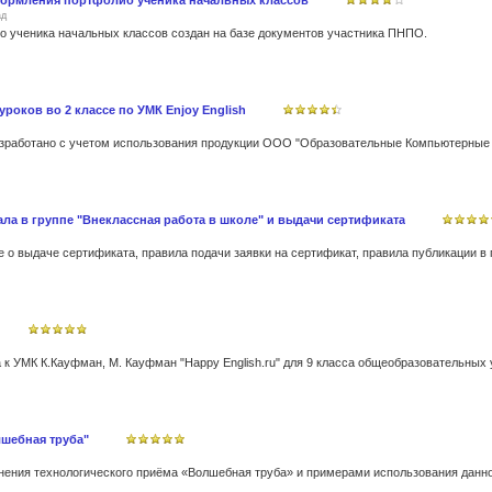
формления портфолио ученика начальных классов
ад
 ученика начальных классов создан на базе документов участника ПНПО.
роков во 2 классе по УМК Enjoy English
ла в группе "Внеклассная работа в школе" и выдачи сертификата
 о выдаче сертификата, правила подачи заявки на сертификат, правила публикации в 
к УМК К.Кауфман, М. Кауфман "Happy English.ru" для 9 класса общеобразовательных
шебная труба"
ения технологического приёма «Волшебная труба» и примерами использования данно