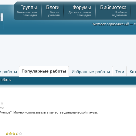
Группы
Блоги
Форумы
Библиотека
Тематические
Мысли
Дискуссионные
Работы
площадки
учителя
площадки
педагогов
"Человек образованный — т
Популярные работы
е работы
Избранные работы
Теги
Ка
работы
зад
Avenue". Можно использовать в качестве динамической паузы.