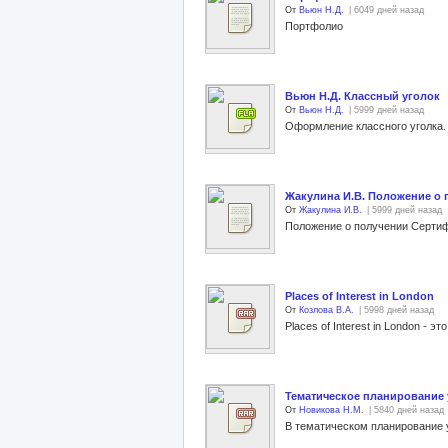
От
Вьюн Н.Д.
| 6049 дней назад
Портфолио
Вьюн Н.Д. Классный уголок
От
Вьюн Н.Д.
| 5999 дней назад
Оформление классного уголка.
Жакулина И.В. Положение о 
От
Жакулина И.В.
| 5999 дней назад
Положение о получении Сертиф
Places of Interest in London
От
Козлова В.А.
| 5998 дней назад
Тематическое планирование у
От
Новикова Н.М.
| 5840 дней назад
В тематическом планирование 