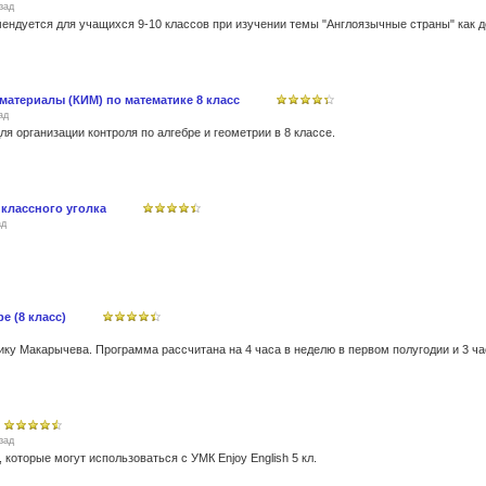
зад
атериалы (КИМ) по математике 8 класс
ад
я организации контроля по алгебре и геометрии в 8 классе.
классного уголка
ад
е (8 класс)
зад
 которые могут использоваться с УМК Enjoy English 5 кл.