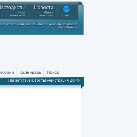
Методисты
Новости
Наш
Лента
коллектив
новостей
Ещё..
от, кто знает, где найти то, чего он не знает"
Георг Зиммель
тегории
Календарь
Поиск
Приветствуем,
Гость
!
Регистрация
Войти