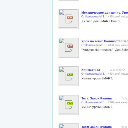
Механическое движение. Урок
От
Колташева М.В.
| 4398 дней назад
7 класс Для SMART Board.
Урок по теме: Количество те
От
Колташева М.В.
| 4398 дней назад
"Количество теплоты". Для SMA
Кинематика
От
Колташева М.В.
| 4398 дней назад
Умные уроки SMART.
Тест: Закон Кулона
От
Колташева М.В.
| 4398 дней назад
Умные уроки SMART.
Тест: Закон Кулона