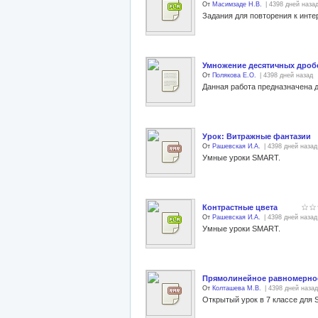
От
Масимзаде Н.В.
| 4398 дней наза
Умножение десятичных дробе
От
Полякова Е.О.
| 4398 дней назад
Данная работа предназначена д
Урок: Витражные фантазии
От
Рашевская И.А.
| 4398 дней назад
Умные уроки SMART.
Контрастные цвета
От
Рашевская И.А.
| 4398 дней назад
Умные уроки SMART.
Прямолинейное равномерное
От
Колташева М.В.
| 4398 дней назад
Открытый урок в 7 классе для