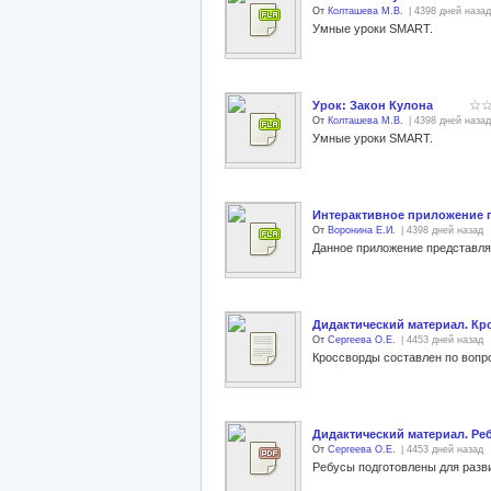
От
Колташева М.В.
| 4398 дней назад
Умные уроки SMART.
Урок: Закон Кулона
От
Колташева М.В.
| 4398 дней назад
Умные уроки SMART.
Интерактивное приложение 
От
Воронина Е.И.
| 4398 дней назад
Дидактический материал. Кр
От
Сергеева О.Е.
| 4453 дней назад
Кроссворды составлен по вопр
Дидактический материал. Ре
От
Сергеева О.Е.
| 4453 дней назад
Ребусы подготовлены для раз