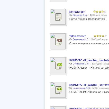
Концлагеря
От
Ждырёва Л.А.
| 4498 дней назад
Презентация к мероприятию.
"Мои стихи"
От
Леонтьева Н.Г.
| 4887 дней назад
Стихи на чувашском и на русск
КОНКУРС -IT_teacher_ nacha
От
Степанова О.Л.
| 4905 дней назад
НОМИНАЦИЯ - "Начальная шко
КОНКУРС -IT_teacher_ osnovn
От
Белозерова И.Ю.
| 4905 дней наз
НОМИНАЦИЯ "Основная школа