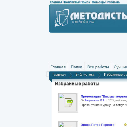
Главная
Контакты
Поиск
Помощь
Реклама
|
|
|
|
Главная
Папки
Все работы
Лучши
Главная
Библиотека
Избранные р
Избранные работы
Презентация "Высшая нервна
От
Андрианова И.А.
| 3733 дней наза
Эпоха Петра Первого