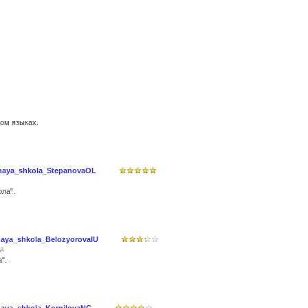
ом языках.
lnaya_shkola_StepanovaOL
ла".
aya_shkola_BelozyorovaIU
ад
".