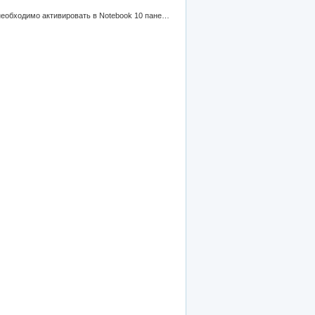
Задания для повторения к интерактивной доске SMART Board в программе Notebook 10. Для работы с рядом заданий необходимо активировать в Notebook 10 панель Activity Toolkit 1,0.