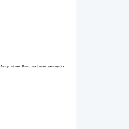
Всероссийский конкурс "В гостях у сказочника", номинация "С юбилеем, дорогая сказка". Коллаж по сказкам Ш.Перро. Автор работы: Конохова Елена, ученица 2 класса МОУ "СОШ № 103" г. Саратова. Руководитель: учитель начальных классов Шонина Лариса Владимировна.