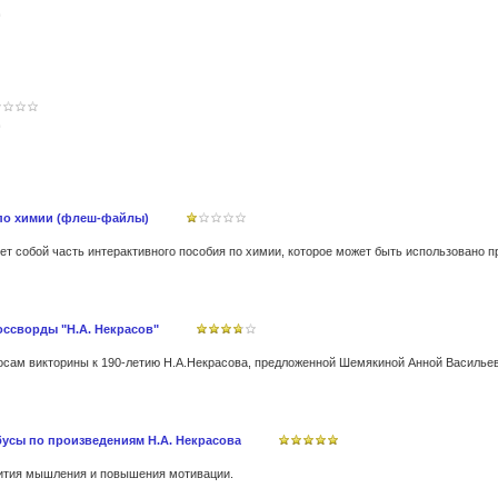
по химии (флеш-файлы)
оссворды "Н.А. Некрасов"
осам викторины к 190-летию Н.А.Некрасова, предложенной Шемякиной Анной Василье
бусы по произведениям Н.А. Некрасова
вития мышления и повышения мотивации.