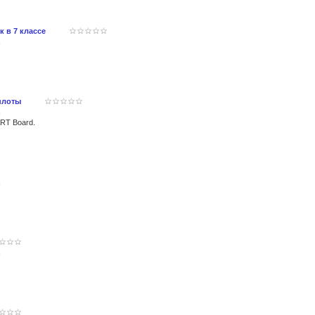
 в 7 классе
плоты
RT Board.