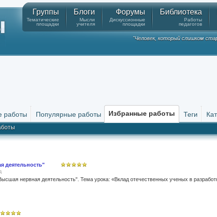
Группы
Блоги
Форумы
Библиотека
Тематические
Мысли
Дискуссионные
Работы
площадки
учителя
площадки
педагогов
"Человек, который слишком стар
Избранные работы
е работы
Популярные работы
Теги
Ка
аботы
я деятельность"
д