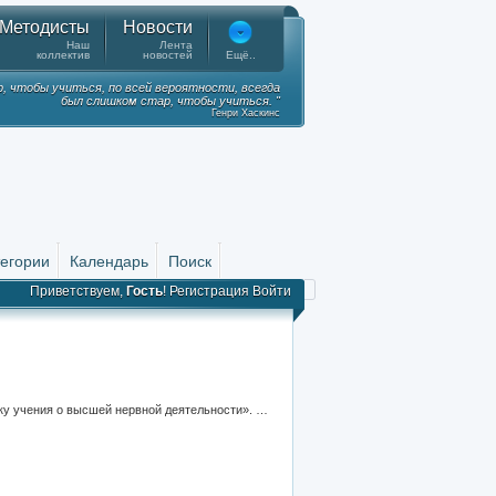
Методисты
Новости
Наш
Лента
коллектив
новостей
Ещё..
, чтобы учиться, по всей вероятности, всегда
был слишком стар, чтобы учиться. "
Генри Хаскинс
тегории
Календарь
Поиск
Приветствуем,
Гость
!
Регистрация
Войти
Презентация к уроку на тему: "Высшая нервная деятельность". Тема урока: «Вклад отечественных ученых в разработку учения о высшей нервной деятельности». Цель урока: освоение учащимися знания о вкладе отечественных ученых в разработку учения о высшей нервной деятельности. Проект урока разработан с использованием технологии развития информационно-интеллектуальной компетентности (ТРИИК). Авторская презентация к уроку создана в программе Mimio Studio c применением интерактивной приставки MIMIO и содержит интерактивные задания. Урок рассчитан на 45 минут.