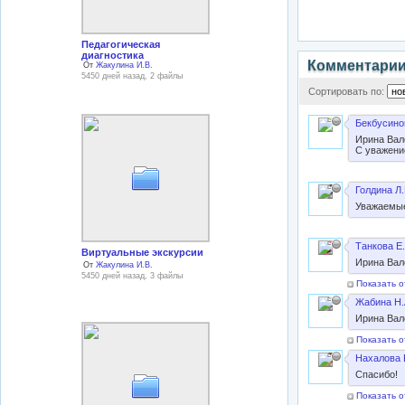
Педагогическая
диагностика
Комментари
От
Жакулина И.В.
5450 дней назад, 2 файлы
Сортировать по:
Бекбусино
Ирина Вал
С уважени
Голдина Л.
Уважаемые
Танкова Е.
Виртуальные экскурсии
Ирина Вал
От
Жакулина И.В.
5450 дней назад, 3 файлы
Показать о
Жабина Н.
Ирина Вал
Показать о
Нахалова 
Cпасибо!
Показать о