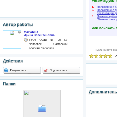
Рекомендуем п
1.
Положение о с
2.
Положение о д
презентаций д
3.
Правила публи
"Внеклассная 
Автор работы
Или поискать 
Жакулина
Ирина Валентиновна
ГБОУ ООШ № 23 г.о.
Чапаевск Самарской
области, Чапаевск
[Если вместо ска
2
Действия
Поделиться
Подписаться
Папки
Дополнитель