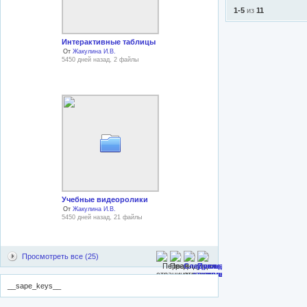
1-5
из
11
Интерактивные таблицы
От
Жакулина И.В.
5450 дней назад, 2 файлы
Учебные видеоролики
От
Жакулина И.В.
5450 дней назад, 21 файлы
Просмотреть все (25)
__sape_keys__