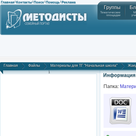
Главная
Контакты
Поиск
Помощь
Реклама
|
|
|
|
Группы
Бл
Тематические
М
площадки
уч
Главная
Файлы
Материалы для ТГ "Начальная школа"
Жаку
1
Информация 
Папка:
Матери