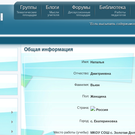
Группы
Блоги
Форумы
Библиотека
Тематические
Мысли
Дискуссионные
Работы
площадки
учителя
площадки
педагогов
"Если высыпать содержимое к
Общая информация
Имя:
Наталья
Отчество:
Дмитриевна
Фамилия:
Вьюн
Пол:
Женщина
Страна:
Россия
Город:
с. Екатериновка
Место работы (учебы):
МКОУ СОШ с. Золотая Дол