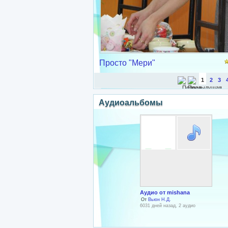
Просто "Мери"
1
2
3
Аудиоальбомы
Аудио от mishana
От
Вьюн Н.Д.
6031 дней назад, 2 аудио