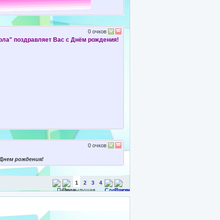
0
очков
ола" поздравляет Вас с Днём рождения!
0
очков
 Днем рождения!
1
2
3
4