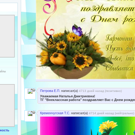
файлы
Петрова Е.П.
написал(а)
4713 дней назад (
позитивно
)
Уважаемая Наталья Дмитриевна!
ТГ "Внеклассная работа" поздравляет Вас с Днем рожде
Кременчугская Т.С.
написал(а)
4714 дней назад (
нейтрально
)
ность