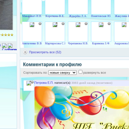
Макаревич И.В.
Короткова В.Е.
Ждырёва Л.А.
Понятовская Ю.Н.
Жакулина 
Амельченко В.В.
Мартиросова С.Н.
Черепанова Н.В.
Каримова З.Ф.
Андронова 
4
Просмотреть все (52)
Комментарии к профилю
Сортировать по:
развернуть все
Петрова Е.П.
написал(а)
3983 дней назад (
позитивно
)