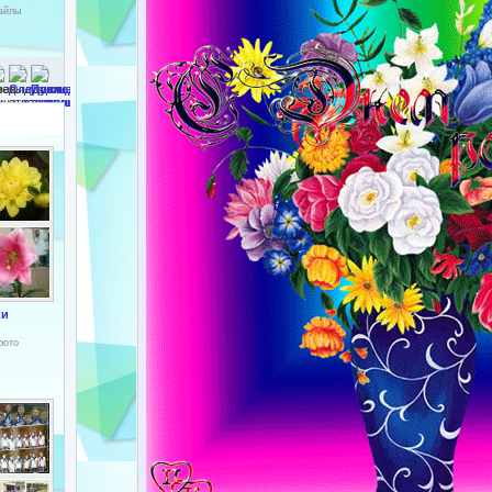
файлы
ки
фото