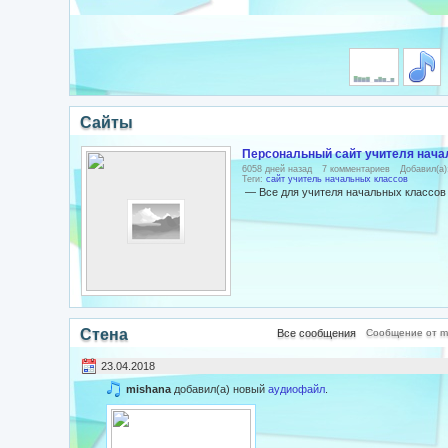
Сайты
Персональный сайт учителя нача
6058 дней назад
7 комментариев
Добавил(а
Теги:
сайт
учитель начальных классов
— Все для учителя начальных классов
Стена
Все сообщения
Сообщение от m
23.04.2018
mishana
добавил(а) новый
аудиофайл
.