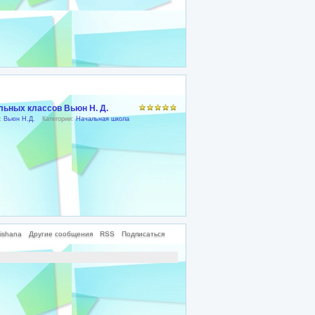
льных классов Вьюн Н. Д.
):
Вьюн Н.Д.
Категории:
Начальная школа
ishana
Другие сообщения
RSS
Подписаться