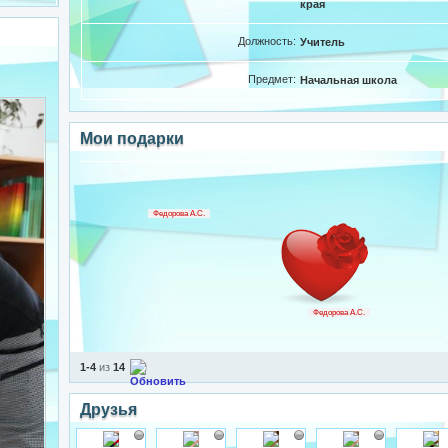
края
Должность:
Учитель
Предмет:
Начальная школа
Мои подарки
Федорова А.С.
Федорова А.С.
1-4
из
14
Друзья