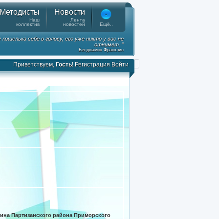
Методисты
Новости
Наш
Лента
коллектив
новостей
Ещё..
ошелька себе в голову, его уже никто у вас не
отнимет. "
Бенджамин Франклин
Приветствуем,
Гость
!
Регистрация
Войти
ина Партизанского района Приморского