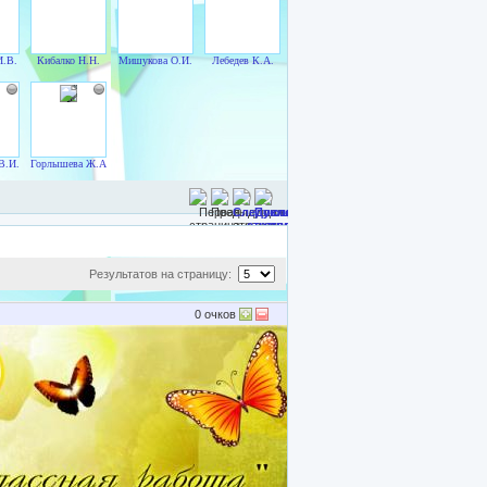
И.В.
Кибалко Н.Н.
Мишукова О.И.
Лебедев К.А.
В.И.
Горлышева Ж.А.
Результатов на страницу:
0
очков