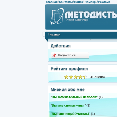
Главная
Контакты
Поиск
Помощь
Реклама
|
|
|
|
Главная
1
Действия
Подписаться
Рейтинг профиля
31 оценок
Мнения обо мне
"
Вы замечательный человек!
"
(1)
"
Вы мне симпатичны!
"
(3)
"
Вы настоящий Учитель!
"
(1)