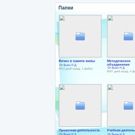
Папки
Вечно в памяти живы
Методическое
объединение
От
Вьюн Н.Д.
От
Вьюн Н.Д.
6013 дней назад, 1 файлы
6047 дней назад, 4 
Проектная деятельность
Учебная деятель
От
Вьюн Н.Д.
От
Вьюн Н.Д.