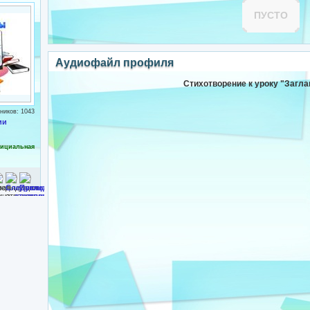
ПУСТО
Аудиофайл профиля
Стихотворение к уроку "Загла
ников: 1043
ии
ициальная