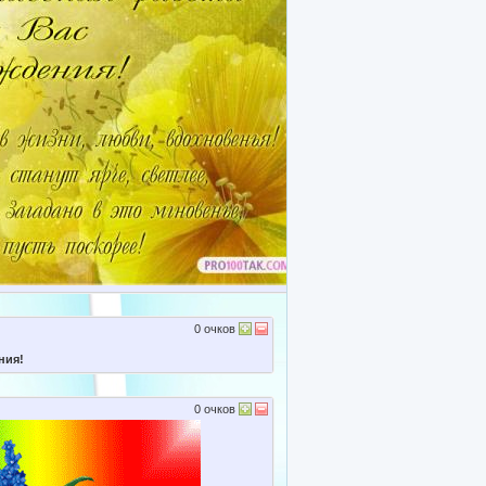
0
очков
ния!
0
очков