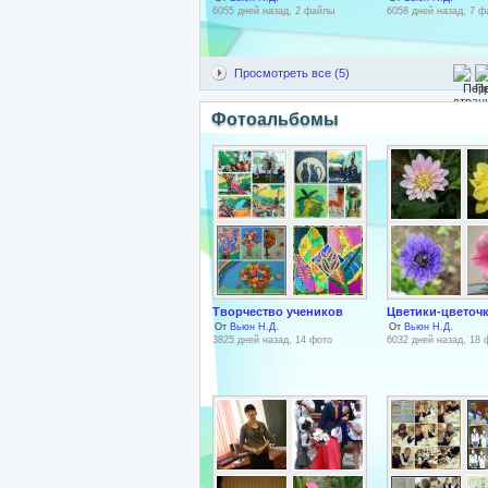
6055 дней назад, 2 файлы
6058 дней назад, 7 
Просмотреть все (5)
Фотоальбомы
Творчество учеников
Цветики-цветоч
От
Вьюн Н.Д.
От
Вьюн Н.Д.
3825 дней назад, 14 фото
6032 дней назад, 18 