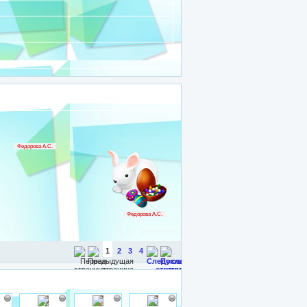
Федорова А.С.
Федорова А.С.
1
2
3
4