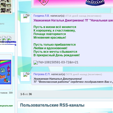
Голдина Л.В.
написал(а)
4714 дней назад (
позитивно
)
Уважаемая Наталья Дмитриевна! ТГ "Начальная шк
фото
Пусть в жизни всё меняется
К хорошему, к счастливому,
Почаще повторяются
Мгновения красивые!
Пусть только прибавляется
Любви и вдохновения!
Пусть все мечты сбываются
В прекрасный День рождения!
Петрова Е.П.
написал(а)
5078 дней назад (
позитивно
)
Уважаемая Наталья Дмитриевна!
ТГ "Внеклассная работа" сердечно поздравляет Вас с
тников: 399
1-5
из
36
Пользовательские RSS-каналы
ициальная