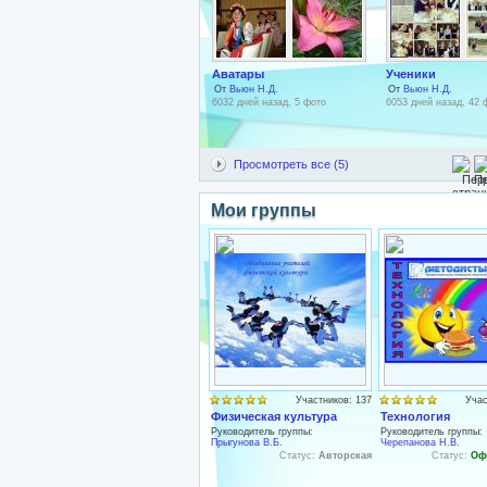
Аватары
Ученики
От
Вьюн Н.Д.
От
Вьюн Н.Д.
6032 дней назад, 5 фото
6053 дней назад, 42 
Просмотреть все (5)
Мои группы
Участников: 137
Учас
Физическая культура
Технология
Руководитель группы:
Руководитель группы:
Прыгунова В.Б.
Черепанова Н.В.
Статус:
Авторская
Статус:
Оф