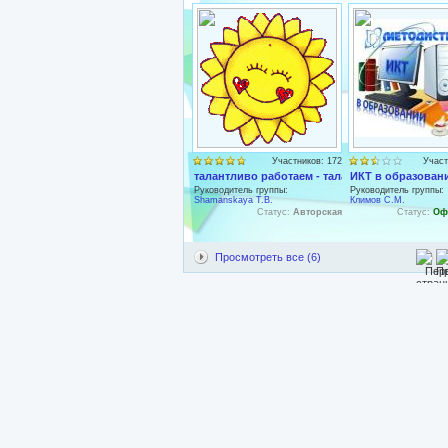
Участников: 172
Участ
талантливо работаем - талантливо отдыхаем
ИКТ в образован
Руководитель группы:
Руководитель группы:
Shamanskaya T.B.
Климов С.М.
Статус:
Авторская
Статус:
Оф
Просмотреть все (6)