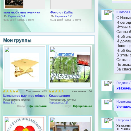
Шилова Е
мои любимые ученики
Фото от Zulfia
От
Каримова З.Ф.
От
Каримова З.Ф.
С Новым
6030 дней назад, 3 фото
6031 дней назад, 1 фото
И сегод
Чтобы в
Слезы б
Чтоб зн
Мои группы
И дома
Чаще пр
Чтоб бо
В этом 
Остальн
По знак
За спас
Голдина Л
Уважаем
Участников: 423
Участников: 559
Школьное научное общество
Краеведение
Руководитель группы:
Руководитель группы:
Новикова 
Борщ Е.А.
Черкашина Л.И.
Статус:
Официальная
Статус:
Официальная
Уважаем
Петрова 
Уважаем
ТГ "Внек