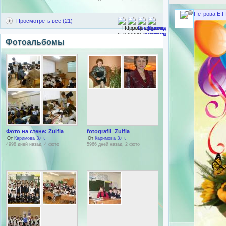
Петрова Е.П
Просмотреть все (21)
Фотоальбомы
Фото на стене: Zulfia
fotografii_Zulfia
От
Каримова З.Ф.
От
Каримова З.Ф.
4998 дней назад, 4 фото
5966 дней назад, 2 фото