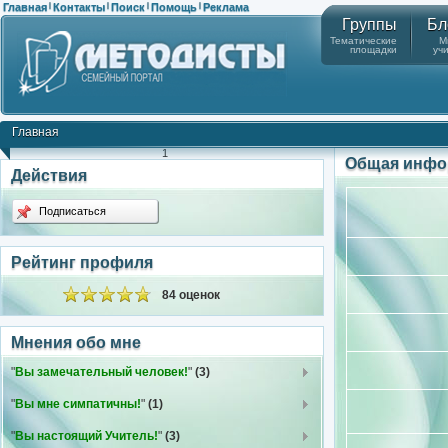
Главная
Контакты
Поиск
Помощь
Реклама
|
|
|
|
Группы
Бл
Тематические
М
площадки
уч
Главная
1
Общая инфо
Действия
Подписаться
Рейтинг профиля
84 оценок
Мнения обо мне
"
Вы замечательный человек!
"
(3)
"
Вы мне симпатичны!
"
(1)
"
Вы настоящий Учитель!
"
(3)