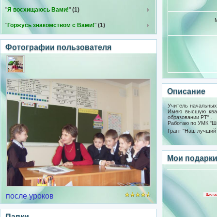
"
Я восхищаюсь Вами!
"
(1)
"
Горжусь знакомством с Вами!
"
(1)
Фотографии пользователя
Описание
Учитель начальных 
Имею высшую квал
образовании РТ" .
Работаю по УМК "Ш
Грант "Наш лучший 
Мои подарк
после уроков
Шилов
Папки