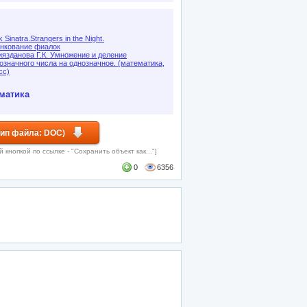
 Sinatra.Strangers in the Night.
нкование фиалок
язданова Г.К. Умножение и деление
означного числа на однозначное. (математика,
сс)
матика
Тип файла: DOC)
кнопкой по ссылке - "Сохранить объект как..."]
0
6356