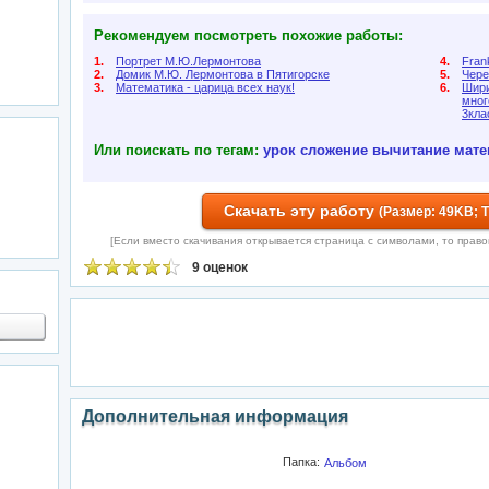
Рекомендуем посмотреть похожие работы:
1.
Портрет М.Ю.Лермонтова
4.
Frank
2.
Домик М.Ю. Лермонтова в Пятигорске
5.
Чере
3.
Математика - царица всех наук!
6.
Шири
мног
3кла
Или поискать по тегам:
урок
сложение
вычитание
мате
Скачать эту работу
(Размер: 49KB; 
[Если вместо скачивания открывается страница с символами, то правой 
9 оценок
Дополнительная информация
Папка:
Альбом