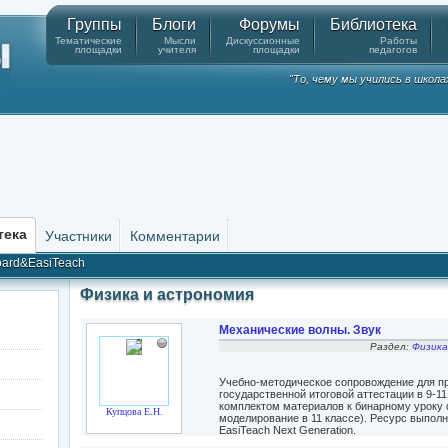
Группы
Блоги
Форумы
Библиотека
Тематические
Мысли
Дискуссионные
Работы
площадки
учителя
площадки
педагогов
"То, чему мы учились в школа
тека
Участники
Комментарии
ard&EasiTeach
Физика и астрономия
Механические волны. Звук
Раздел:
Физика
Учебно-методическое сопровождение для пр
государственной итоговой аттестации в 9-1
комплектом материалов к бинарному уроку
Купцова Е.Н.
моделирование в 11 классе). Ресурс выпол
EasiTeach Next Generation.