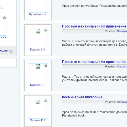
Урок физики по учебнику Перышкина выпол
.Г.
Кузьмина Л.Л.
Простые механизмы и их применение
Раздел:
Физика
ова М.М.
Часть II. Тематический практикум для прове
работа учителей физики, выполнена в Easite
Купцова Е.Н.
ющее
Простые механизмы и их применение
Раздел:
Физика
Часть I. Тематический конспект для проведе
учителей физики, выполнена в Easiteach Nex
Купцова Е.Н.
Космическая викторина.
Раздел:
Физика
Урок по физике по теме "Реактивное движени
Panaboard book.
Пешкова Е.А.