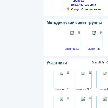
Тарасова
Вера Анатольевна
Статус:
Официальная
Методический совет группы
Смирнова И.В.
Орлова Н.В.
Участники
Все(1102)
О
Высоцкая Е.А.
Кудряшова М.А.
Чуйкова 