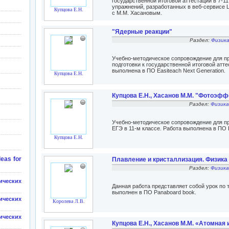
государственной итоговой аттестации в 7-1
упражнений, разработанных в веб-сервисе L
Купцова Е.Н.
с М.М. Хасановым.
"Ядерные реакции"
Раздел:
Физика
Учебно-методическое сопровождение для пр
подготовки к государственной итоговой атте
выполнена в ПО Easiteach Next Generation.
Купцова Е.Н.
Купцова Е.Н., Хасанов М.М. "Фотоэф
Раздел:
Физика
Учебно-методическое сопровождение для пр
ЕГЭ в 11-м классе. Работа выполнена в ПО E
Купцова Е.Н.
eas for
Плавление и кристаллизация. Физика 
Раздел:
Физика
ических
Данная работа представляет собой урок по 
выполнен в ПО Panaboard book.
ических
Королева Л.В.
ических
Купцова Е.Н., Хасанов М.М. «Атомная