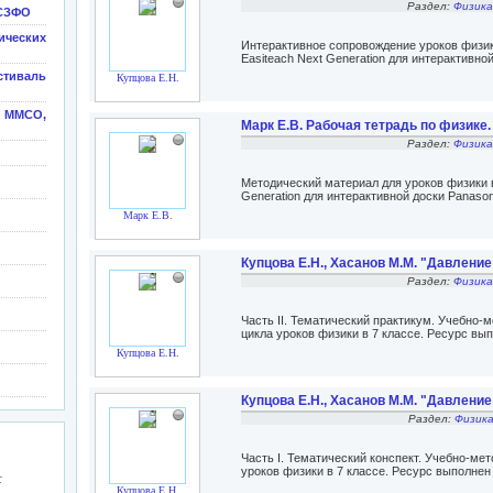
Раздел:
Физика
 СЗФО
ических
Интерактивное сопровождение уроков физик
Easiteach Next Generation для интерактивной
иваль
Купцова Е.Н.
х ММСО,
Марк Е.В. Рабочая тетрадь по физике. 
Раздел:
Физика
Методический материал для уроков физики
Generation для интерактивной доски Panasoni
Марк Е.В.
Купцова Е.Н., Хасанов М.М. "Давлени
Раздел:
Физика
Часть II. Тематический практикум. Учебно-
цикла уроков физики в 7 классе. Ресурс вып
Купцова Е.Н.
Купцова Е.Н., Хасанов М.М. "Давлени
Раздел:
Физика
Часть I. Тематический конспект. Учебно-ме
уроков физики в 7 классе. Ресурс выполнен 
:
Купцова Е.Н.