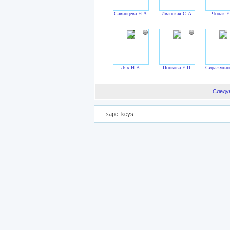
Савинцева Н.А.
Иванская С.А.
Чолак Е
Лях Н.В.
Попкова Е.П.
Сиражудин
Следу
__sape_keys__