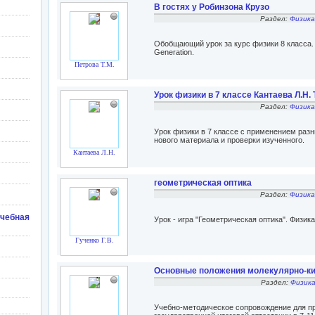
В гостях у Робинзона Крузо
Раздел:
Физика
Обобщающий урок за курс физики 8 класса.
Generation.
Петрова Т.М.
Урок физики в 7 классе Кантаева Л.Н.
Раздел:
Физика
Урок физики в 7 классе с применением раз
нового материала и проверки изученного.
Кантаева Л.Н.
геометрическая оптика
Раздел:
Физика
чебная
Урок - игра "Геометрическая оптика". Физика 
Гученко Г.В.
Основные положения молекулярно-ки
Раздел:
Физика
Учебно-методическое сопровождение для пр