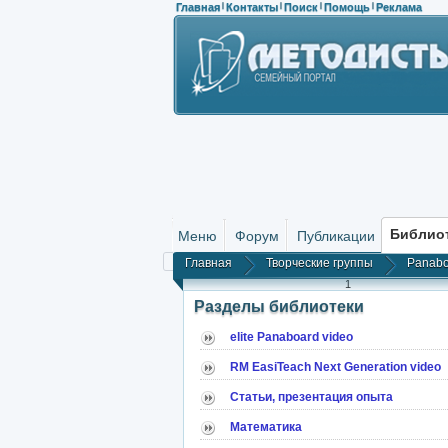
Главная
Контакты
Поиск
Помощь
Реклама
|
|
|
|
Библио
Меню
Форум
Публикации
Главная
Творческие группы
Panabo
1
Разделы библиотеки
elite Panaboard video
RM EasiTeach Next Generation video
Статьи, презентация опыта
Математика