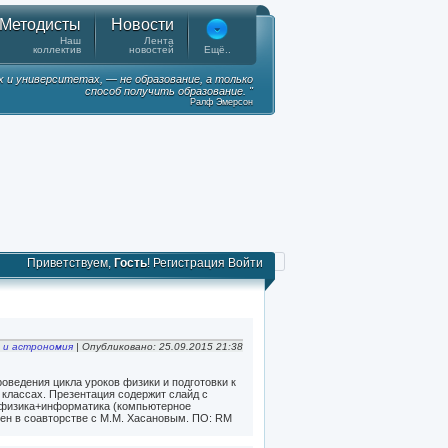
Методисты
Новости
Наш
Лента
коллектив
новостей
Ещё..
х и университетах, — не образование, а только
способ получить образование. "
Ралф Эмерсон
Приветствуем,
Гость
!
Регистрация
Войти
 и астрономия
| Опубликовано: 25.09.2015 21:38
оведения цикла уроков физики и подготовки к
1 классах. Презентация содержит слайд с
 физика+информатика (компьютерное
нен в соавторстве с М.М. Хасановым. ПО: RM