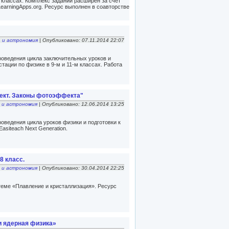
1 классах. Комплекс заданий расширен за счет
earningApps.org. Ресурс выполнен в соавторстве
 и астрономия
| Опубликовано: 07.11.2014 22:07
оведения цикла заключительных уроков и
стации по физике в 9-м и 11-м классах. Работа
фект. Законы фотоэффекта"
 и астрономия
| Опубликовано: 12.06.2014 13:25
оведения цикла уроков физики и подготовки к
asiteach Next Generation.
8 класс.
 и астрономия
| Опубликовано: 30.04.2014 22:25
теме «Плавление и кристаллизация». Ресурс
 и ядерная физика»