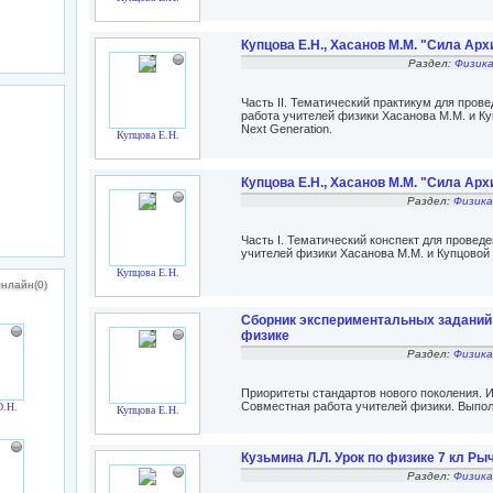
Купцова Е.Н., Хасанов М.М. "Сила Ар
Раздел:
Физика
Часть II. Тематический практикум для прове
работа учителей физики Хасанова М.М. и Ку
Next Generation.
Купцова Е.Н.
Купцова Е.Н., Хасанов М.М. "Сила Ар
Раздел:
Физика
Часть I. Тематический конспект для проведе
учителей физики Хасанова М.М. и Купцовой 
Купцова Е.Н.
нлайн(0)
Сборник экспериментальных заданий 
физике
Раздел:
Физика
Приоритеты стандартов нового поколения. И
Совместная работа учителей физики. Выполн
О.Н.
Купцова Е.Н.
Кузьмина Л.Л. Урок по физике 7 кл Ры
Раздел:
Физика