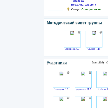
Тарасова
Вера Анатольевна
Статус:
Официальная
Методический совет группы
Смирнова И.В.
Орлова Н.В.
Участники
Все(1102)
О
Высоцкая Е.А.
Кудряшова М.А.
Чуйкова 