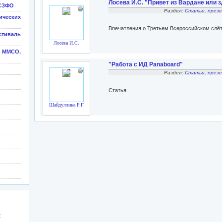
Лосева И.С. "Привет из Вардане или зд
 СЗФО
Раздел:
Статьи, през
ических
Впечатления о Третьем Всероссийском слёт
иваль
Лосева И.С.
х ММСО,
"Работа с ИД Panaboard"
Раздел:
Статьи, през
Статья.
Шайдуллина Р.Г.
: