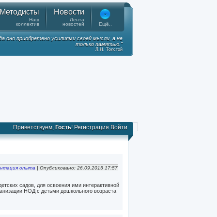
Методисты
Новости
Наш
Лента
коллектив
новостей
Ещё..
гда оно приобретено усилиями своей мысли, а не
только памятью."
Л.Н. Толстой
Приветствуем,
Гость
!
Регистрация
Войти
ентация опыта
| Опубликовано: 26.09.2015 17:57
детских садов, для освоения ими интерактивной
рганизации НОД с детьми дошкольного возраста