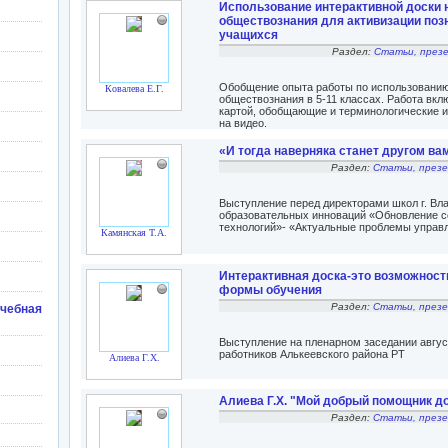
Использование интерактивной доски н
обществознания для активизации поз
учащихся
Раздел:
Статьи, през
Обобщение опыта работы по использованию 
Ковалева Е.Г.
обществознания в 5-11 классах. Работа вкл
картой, обобщающие и терминологические 
на видео.
«И тогда наверняка станет другом вам 
Раздел:
Статьи, през
Выступление перед директорами школ г. Вл
образовательных инноваций «Обновление с
технологий»- «Актуальные проблемы управ
Камянская Т.А.
Интерактивная доска-это возможност
формы обучения
Раздел:
Статьи, през
чебная
Выступление на пленарном заседании авгус
работников Алькеевского района РТ
Алиева Г.Х.
Алиева Г.Х. "Мой добрый помощник д
Раздел:
Статьи, през