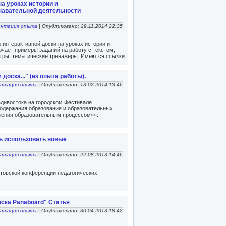
а уроках истории и
навательной деятельности
ентация опыта
| Опубликовано: 29.11.2014 22:35
интерактивной доски на уроках истории и
ючает примеры заданий на работу с текстом,
игры, тематические тренажеры. Имеются ссылки
доска..." (из опыта работы).
ентация опыта
| Опубликовано: 13.02.2014 13:46
адивостока на городском Фестивале
одержания образования и образовательных
ления образовательным процессом»».
ь использовать новые
ентация опыта
| Опубликовано: 22.08.2013 14:46
товской конференции педагогических
оска Panaboard" Статья
ентация опыта
| Опубликовано: 30.04.2013 18:42