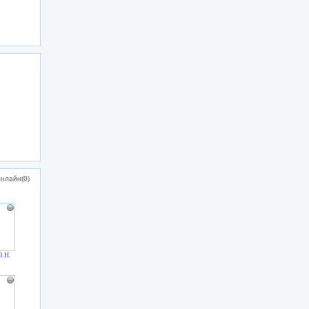
нлайн(0)
О.Н.