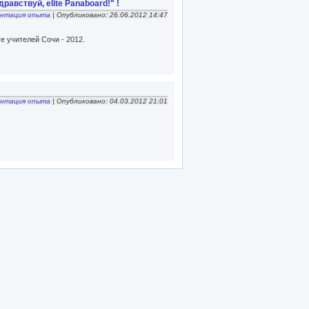
равствуй, elite Panaboard!" !
ентация опыта
| Опубликовано: 26.06.2012 14:47
е учителей Сочи - 2012.
ентация опыта
| Опубликовано: 04.03.2012 21:01