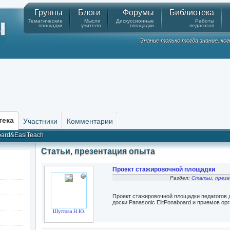
Группы
Блоги
Форумы
Библиотека
Тематические
Мысли
Дискуссионные
Работы
площадки
учителя
площадки
педагогов
"Знание только тогда знание, ко
тека
Участники
Комментарии
ard&EasiTeach
Статьи, презентация опыта
Проект стажировочной площадки
Раздел:
Статьи, през
Проект стажировочной площадки педагогов 
доски Panasonic ElitPonaboard и приемов о
Шустова Н.Ю.