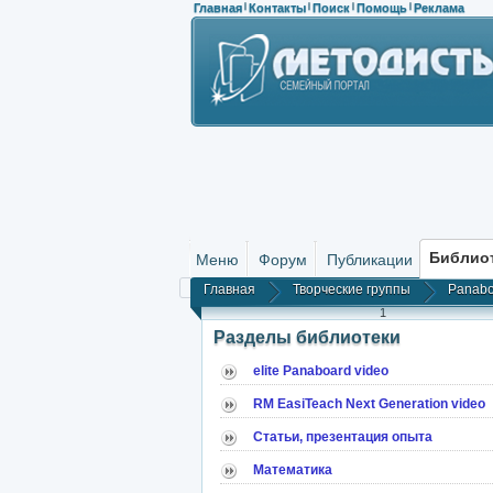
Главная
Контакты
Поиск
Помощь
Реклама
|
|
|
|
Библио
Меню
Форум
Публикации
Главная
Творческие группы
Panabo
1
Разделы библиотеки
elite Panaboard video
RM EasiTeach Next Generation video
Статьи, презентация опыта
Математика