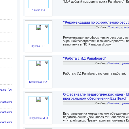
"Мой добрый помощник доска Panaboard". В
Алиева Г.Х.
"Рекомендации по оформлению ресу
Раздел:
Статьи, през
Рекомендации по оформлению ресурса с ис
экранной типографики и закономерностей в
выполнена в ПО Panaboard book.
Орлова Н.В.
"Работа с ИД Panaboard"
Раздел:
Статьи, през
Работа с ИД Panaboard (из опыта работы).
Камянская Т.А.
eas for
О фестивале педагогических идей «Ide
программном обеспечении EasiTeach
ических
Раздел:
Статьи, през
ических
Выступление на методическом объединении
педагогических идей «Ideas for Education» 
Шарыгина М.Н.
учителей школ. Презентация выполнена в Eas
ических