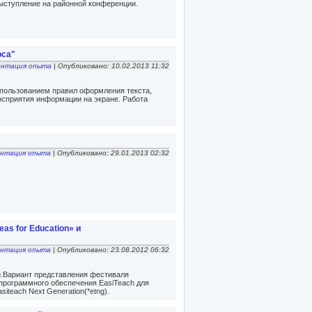
ыступление на районной конференции.
рса"
ентация опыта
| Опубликовано: 10.02.2013 11:32
пользованием правил оформления текста,
осприятия информации на экране. Работа
ентация опыта
| Опубликовано: 29.01.2013 02:32
as for Education» и
ентация опыта
| Опубликовано: 23.08.2012 06:32
.Вариант представления фестиваля
и программного обеспечения EasiTeach для
iteach Next Generation(*etng).