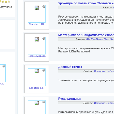
Урок-игра по математике "Золотой к
турного
Раздел:
Ресурс содержит материалы к нестандарт
занимательные задания для групповой раб
во внеурочной деятельности по предмету.
Чвилёва В.Ю.
Мастер -класс "Рандомизатор слов"
Раздел:
RM EasiTeach Next Gen
Мастер - класс по применению сервиса Cl
PanasonicElitePanaboard.
Новосельцева Н.Л.
Древний Египет
Раздел:
История и общ
Тематический тренажер по истории для у
А.С.
Ковалева Е.Г.
Русь удельная
Раздел:
История и общ
Интерактивный тренажер «Русь удельная в 3