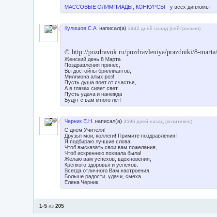
МАССОВЫЕ ОЛИМПИАДЫ, КОНКУРСЫ
- у всех дипломы
Кулишов С.А.
написал(а)
3442 дней назад (
нейтрально
)
© http://pozdravok.ru/pozdravleniya/prazdniki/8-marta
Женский день 8 Марта
Поздравления принес,
Вы достойны бриллиантов,
Миллиона алых роз!
Пусть душа поет от счастья,
А в глазах сияет свет.
Пусть удача и нанежда
Будут с вам много лет!
Черник Е.Н.
написал(а)
3596 дней назад (
позитивно
)
С днем Учителя!
Друзья мои, коллеги! Примите поздравления!
Я подбираю лучшие слова,
Чтоб высказать свои вам пожелания,
Чтоб искреннею похвала была!
Желаю вам успехов, вдохновения,
Крепкого здоровья и успехов.
Всегда отличного Вам настроения,
Больше радости, удачи, смеха.
Елена Черник
1-5
из
205