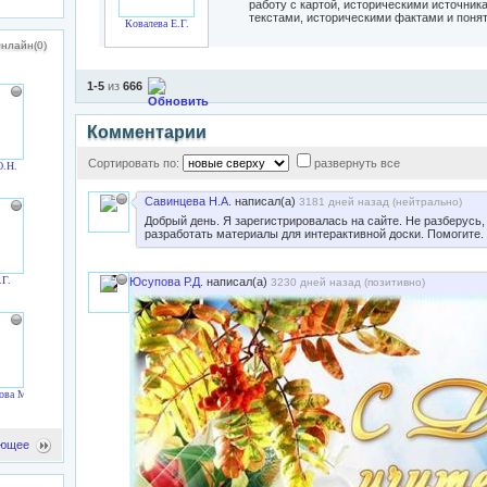
работу с картой, историческими источни
текстами, историческими фактами и понят
Ковалева Е.Г.
нлайн(0)
1-5
из
666
Комментарии
Сортировать по:
развернуть все
О.Н.
Савинцева Н.А.
написал(а)
3181 дней назад (
нейтрально
)
Добрый день. Я зарегистрировалась на сайте. Не разберусь,
разработать материалы для интерактивной доски. Помогите.
.Г.
Юсупова Р.Д.
написал(а)
3230 дней назад (
позитивно
)
ова М.М.
ющее