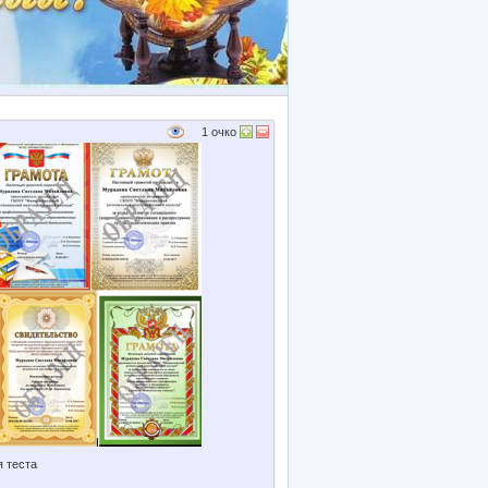
1
очко
я теста