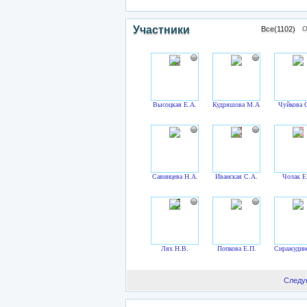
Участники
Все(1102)
О
Высоцкая Е.А.
Кудряшова М.А.
Чуйкова 
Савинцева Н.А.
Иванская С.А.
Чолак Е
Лях Н.В.
Попкова Е.П.
Сиражудин
Следу