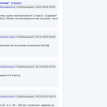
лючик". 2 класс
Математика
| Опубликовано: 16.01.2016 18:01
ному уроку математики во 2 классе. Содержит
оты. Может использоваться как на уроке, так и
eration video
| Опубликовано: 25.11.2015 18:42
asstoola.net на основе возможностей ИД
ествознание
| Опубликовано: 31.10.2015 20:12
чащихся 5 класса
ествознание
| Опубликовано: 15.10.2015 09:23
0 –е гг. XII – XIII вв.» включает задания на