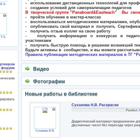
- использование дистанционных технологий для профе
М.А.
- создание условий для самореализации педагогов
В творческой группе ”
Panaboard
&
Easiteach
” Вы смож
- пройти обучение в мастер-классах
- воспользоваться методическими материалами, опуб
- опубликовать свой материал и получить Сертифика
- получить отзыв коллег на свою работу
- получить информацию о конкурсах и педагог
 Т.А.
участниками
- получить быструю помощь в решении возникшей те
Будьте активны в сообществе, и вы можете
рассчитыв
Правила публикации методических материалов в ТГ “
P
артнером
 форуме
Видео
ническим
Фотографии
Новые работы в библиотеке
рировать
Суханова Н.В. Раскраски
Раздел:
Дидактический материал предназначен дл
двузначных чисел без перехода через разр
Суханова Н.В.