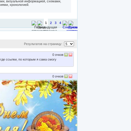
ками, визуальной информацией, схемами,
иями, хронологией.
1
2
3
4
Результатов на страницу:
0
очков
 где ссылки, по которым я сама смогу
0
очков