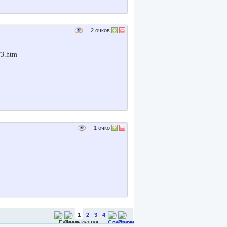
2
очков
/3.htm
1
очко
1
2
3
4