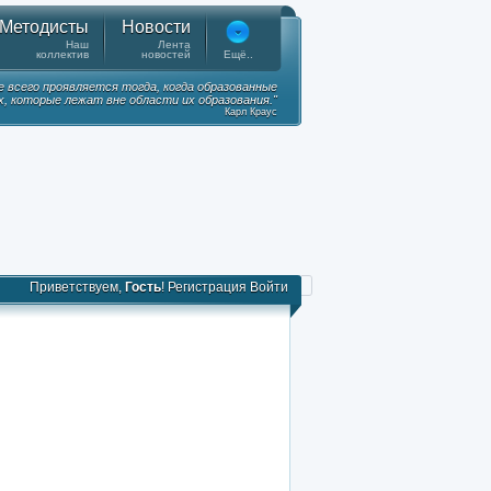
Методисты
Новости
Наш
Лента
коллектив
новостей
Ещё..
е всего проявляется тогда, когда образованные
, которые лежат вне области их образования."
Карл Краус
Приветствуем,
Гость
!
Регистрация
Войти