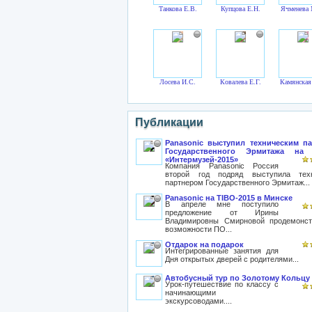
Танкова Е.В.
Купцова Е.Н.
Ячменева 
Лосева И.С.
Ковалева Е.Г.
Камянская
Публикации
Panasonic выступил техническим п
Государственного Эрмитажа на
«Интермузей-2015»
Компания Panasonic Россия
второй год подряд выступила тех
партнером Государственного Эрмитаж...
Panasonic на TIBO-2015 в Минске
В апреле мне поступило
предложение от Ирины
Владимировны Смирновой продемонст
возможности ПО...
Отдарок на подарок
Интегрированные занятия для
Дня открытых дверей с родителями...
Автобусный тур по Золотому Кольцу
Урок-путешествие по классу с
начинающими
экскурсоводами....