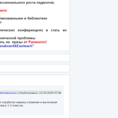
ссионального роста педагогов;
ете:
ликованными в библиотеке
т
ических конференциях и стать их
хнической проблемы
ать на призы от
Panasonic
!
anaboard
&
Easiteach
”
Математика
| Опубликовано: 12.03.2016 07:46
я отработки навыка сложения и вычитания
яд в 1-2 классах.