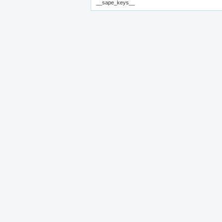
__sape_keys__