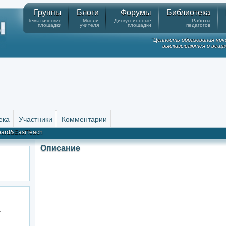
Группы
Блоги
Форумы
Библиотека
Тематические
Мысли
Дискуссионные
Работы
площадки
учителя
площадки
педагогов
"Ценность образования ярч
высказываются о вещах
ека
Участники
Комментарии
ard&EasiTeach
Описание
: