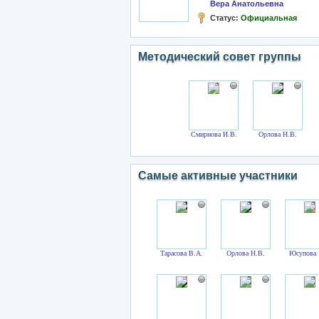
Вера Анатольевна
Статус:
Официальная
Методический совет группы
Смирнова И.В.
Орлова Н.В.
Самые активные участники
Тарасова В.А.
Орлова Н.В.
Юсупова 