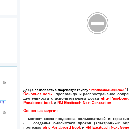
”
!
Добро пожаловать в творческую группу
“
Panaboard
&
EasiTeach
Основная цель :
пропаганда и распространение совре
деятельности с использованием доски
elite
Panaboar
Panaboard
book
и
RM
Easiteach
Next
Generation
Р.Д.
Основные задачи:
- методическая поддержка пользователей интеракти
- создание библиотеки уроков (электронных обр
программ
elite
Panaboard
book
и
RM
Easiteach
Next
Gene