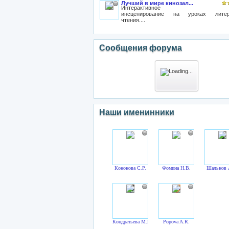
Лучший в мире кинозал...
Интерактивное
инсценирование на уроках литера
чтения....
Сообщения форума
Наши именинники
Кононова С.Р.
Фомина Н.В.
Шальнов 
Кондратьева М.Н.
Popova A.R.