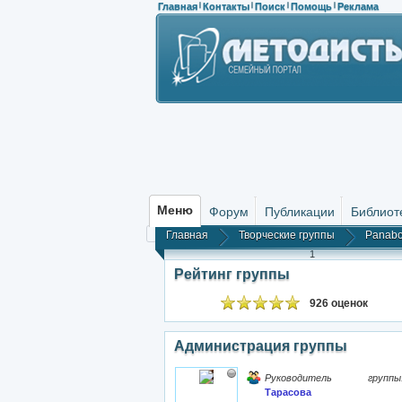
Главная
Контакты
Поиск
Помощь
Реклама
|
|
|
|
Меню
Форум
Публикации
Библиот
Главная
Творческие группы
Panabo
1
Рейтинг группы
926 оценок
Администрация группы
Руководитель группы
Тарасова