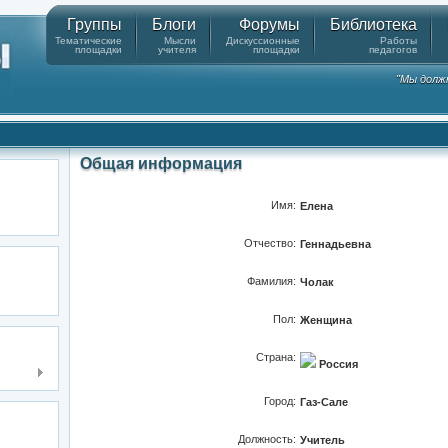
Группы
Блоги
Форумы
Библиотека
Тематические
Мысли
Дискуссионные
Работы
площадки
учителя
площадки
педагогов
"Мы должн
Общая информация
Имя:
Елена
Отчество:
Геннадьевна
Фамилия:
Чолак
Пол:
Женщина
Страна:
Россия
Город:
Газ-Сале
Должность:
Учитель