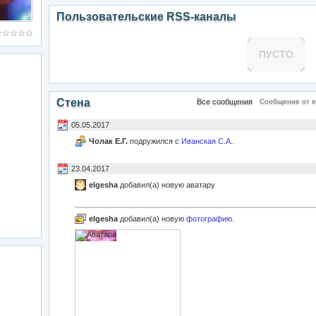
Пользовательские RSS-каналы
ПУСТО
Стена
Все сообщения
Сообщение от e
05.05.2017
Чолак Е.Г.
подружился с
Иванская С.А.
.
23.04.2017
elgesha
добавил(а) новую аватару
elgesha
добавил(а) новую
фотографию
.