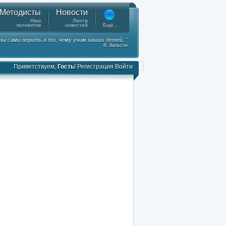
Методисты
Новости
Наш
Лента
коллектив
новостей
Ещё..
ы сами верить в то, чему учим наших детей. "
В. Вильсон
Приветствуем,
Гость
!
Регистрация
Войти