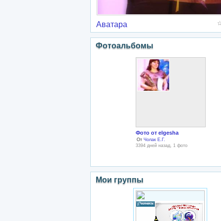
Аватара
Фотоальбомы
Фото от elgesha
От
Чолак Е.Г.
3394 дней назад, 1 фото
Мои группы