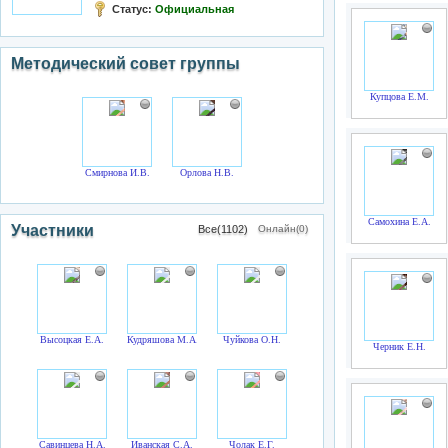
Статус:
Официальная
Методический совет группы
Купцова Е.М.
Смирнова И.В.
Орлова Н.В.
Самохина Е.А.
Участники
Все(1102)
Онлайн(0)
Высоцкая Е.А.
Кудряшова М.А.
Чуйкова О.Н.
Черник Е.Н.
Савинцева Н.А.
Иванская С.А.
Чолак Е.Г.