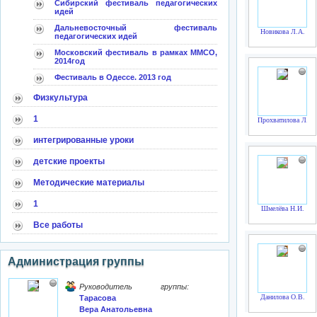
Сибирский фестиваль педагогических
идей
Дальневосточный фестиваль
Новикова Л.А.
педагогических идей
Московский фестиваль в рамках ММСО,
2014год
Фестиваль в Одессе. 2013 год
Физкультура
1
Прохватилова Л.П.
интегрированные уроки
детские проекты
Методические материалы
1
Шмелёва Н.И.
Все работы
Администрация группы
Руководитель группы:
Данилова О.В.
Тарасова
Вера Анатольевна