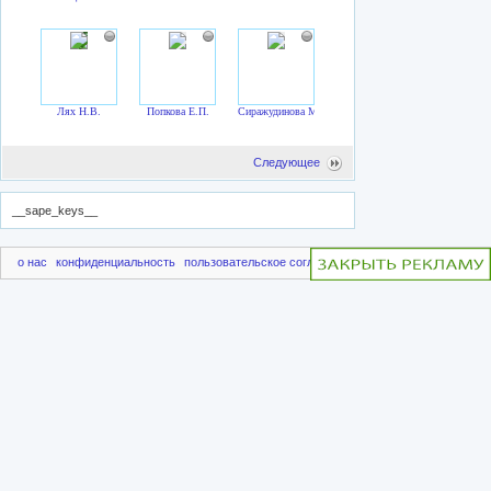
Лях Н.В.
Попкова Е.П.
Сиражудинова М.М.
Следующее
__sape_keys__
о нас
конфиденциальность
пользовательское соглашение
чаво
пригласить друг