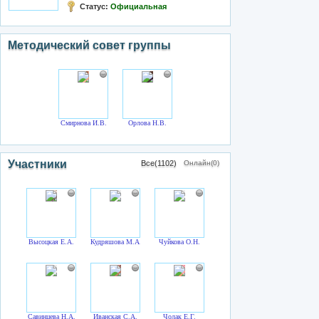
Статус:
Официальная
Методический совет группы
Смирнова И.В.
Орлова Н.В.
Участники
Все(1102)
Онлайн(0)
Высоцкая Е.А.
Кудряшова М.А.
Чуйкова О.Н.
Савинцева Н.А.
Иванская С.А.
Чолак Е.Г.