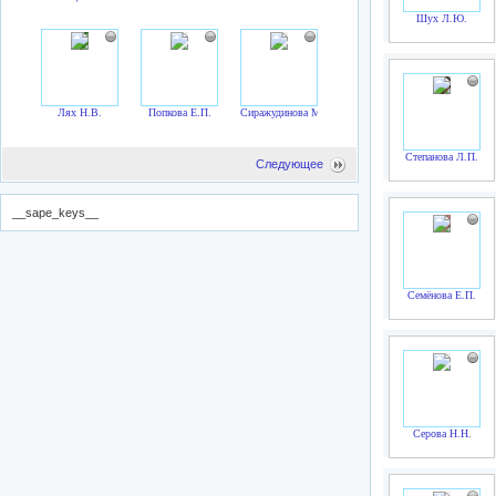
Шух Л.Ю.
Лях Н.В.
Попкова Е.П.
Сиражудинова М.М.
Степанова Л.П.
Следующее
__sape_keys__
Семёнова Е.П.
Серова Н.Н.