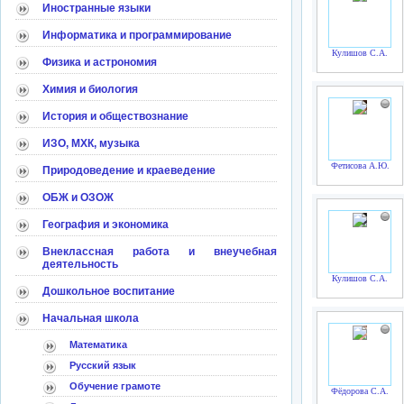
Иностранные языки
Информатика и программирование
Кулишов С.А.
Физика и астрономия
Химия и биология
История и обществознание
ИЗО, МХК, музыка
Фетисова А.Ю.
Природоведение и краеведение
ОБЖ и ОЗОЖ
География и экономика
Внеклассная работа и внеучебная
деятельность
Кулишов С.А.
Дошкольное воспитание
Начальная школа
Математика
Русский язык
Обучение грамоте
Фёдорова С.А.