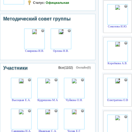
Статус:
Официальная
Методический совет группы
Соколова И.Ю.
Смирнова И.В.
Орлова Н.В.
Коробкова А.В.
Участники
Все(1102)
Онлайн(0)
Высоцкая Е.А.
Кудряшова М.А.
Чуйкова О.Н.
Елистратова О.В.
Савинцева Н.А.
Иванская С.А.
Чолак Е.Г.