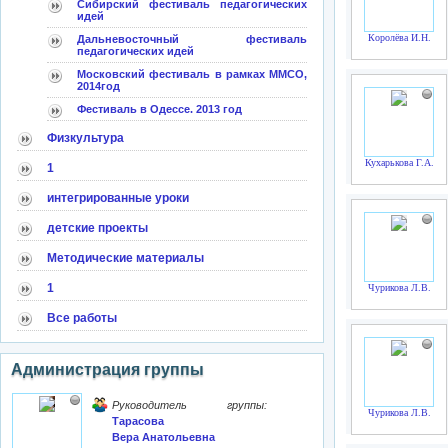
Сибирский фестиваль педагогических
идей
Королёва И.Н.
Дальневосточный фестиваль
педагогических идей
Московский фестиваль в рамках ММСО,
2014год
Фестиваль в Одессе. 2013 год
Физкультура
Кухарькова Г.А.
1
интегрированные уроки
детские проекты
Методические материалы
1
Чурикова Л.В.
Все работы
Администрация группы
Руководитель группы:
Чурикова Л.В.
Тарасова
Вера Анатольевна