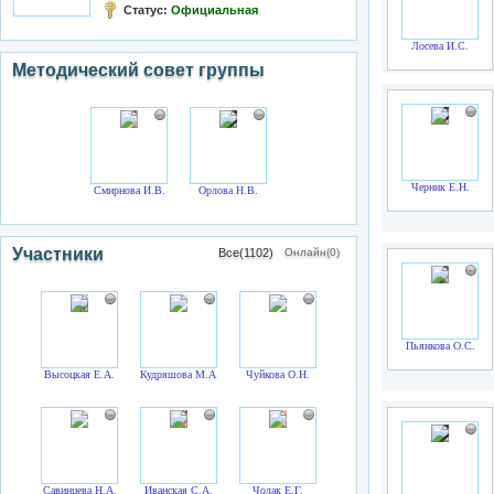
Статус:
Официальная
Лосева И.С.
Методический совет группы
Черник Е.Н.
Смирнова И.В.
Орлова Н.В.
Участники
Все(1102)
Онлайн(0)
Пьянкова О.С.
Высоцкая Е.А.
Кудряшова М.А.
Чуйкова О.Н.
Савинцева Н.А.
Иванская С.А.
Чолак Е.Г.