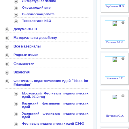
Литературное чтение
Барболина Н.В.
Окружающий мир
Внеклассная работа
Технология и ИЗО
Документы ТГ
Материалы на доработку
Вахнина М.И.
Все материалы
Родные языки
Физминутки
Экология
Ковалева Е.Г.
Фестиваль педагогических идей "Ideas for
Education"
Московский Фестиваль педагогических
идей. 2012 год
Казанский фестиваль педагогических
идей
Уральский фестиваль педагогических
Яруткина О.А.
идей
Фестиваль педагогических идей СЗФО