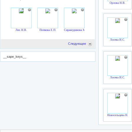
Орлова Н.В.
Лях Н.В.
Попкова Е.П.
Сиражудинова М.М.
Лосева И.С.
Следующее
__sape_keys__
Лосева И.С.
Новосельцева Н.Л.