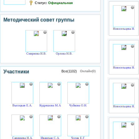
Статус:
Официальная
Методический совет группы
Новосельцева Н.Л.
Смирнова И.В.
Орлова Н.В.
Новосельцева Н.Л.
Участники
Все(1102)
Онлайн(0)
Высоцкая Е.А.
Кудряшова М.А.
Чуйкова О.Н.
Новосельцева Н.Л.
Савинцева Н.А.
Иванская С.А.
Чолак Е.Г.