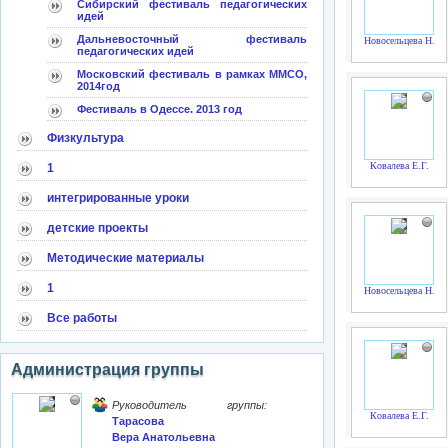
Сибирский фестиваль педагогических
идей
Дальневосточный фестиваль
Новосельцева Н.Л.
педагогических идей
Московский фестиваль в рамках ММСО,
2014год
Фестиваль в Одессе. 2013 год
Физкультура
Ковалева Е.Г.
1
интегрированные уроки
детские проекты
Методические материалы
1
Новосельцева Н.Л.
Все работы
Администрация группы
Руководитель группы:
Ковалева Е.Г.
Тарасова
Вера Анатольевна