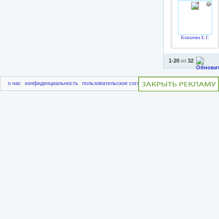
Ковалева Е.Г.
1-20
из
32
о нас
конфиденциальность
пользовательское соглашение
чаво
пригласить друг