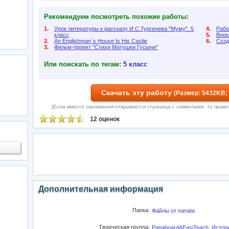
Рекомендуем посмотреть похожие работы:
1.
Урок литературы к рассказу И.С.Тургенева "Муму". 5
4.
Рабо
класс
5.
Внек
2.
An Englishman`s House Is His Castle
6.
Созд
3.
Фильм-проект "Стихи Матушки Гусыни"
Или поискать по тегам:
5 класс
Скачать эту работу
(Размер: 5432KB;
[Если вместо скачивания открывается страница с символами, то правой 
12 оценок
Дополнительная информация
Папка:
Файлы от nanata
Творческая группа:
Panaboard&EasiTeach: Истор