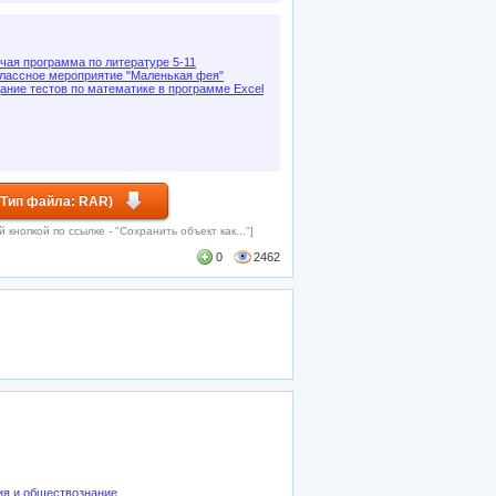
чая программа по литературе 5-11
лассное мероприятие "Маленькая фея"
ание тестов по математике в программе Excel
 Тип файла: RAR)
кнопкой по ссылке - "Сохранить объект как..."]
0
2462
ия и обществознание