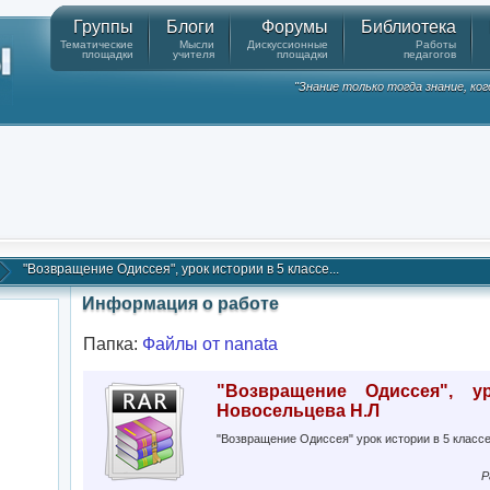
Группы
Блоги
Форумы
Библиотека
Тематические
Мысли
Дискуссионные
Работы
площадки
учителя
площадки
педагогов
"Знание только тогда знание, ко
"Возвращение Одиссея", урок истории в 5 классе...
Информация о работе
Папка:
Файлы от nanata
"Возвращение Одиссея", 
Новосельцева Н.Л
"Возвращение Одиссея" урок истории в 5 класс
Р