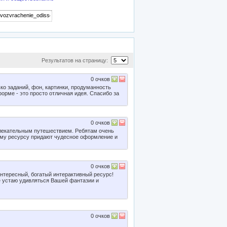
Результатов на страницу:
0
очков
о заданий, фон, картинки, продуманность
орме - это просто отличная идея. Спасибо за
0
очков
лекательным путешествием. Ребятам очень
ому ресурсу придают чудесное оформление и
0
очков
нтересный, богатый интерактивный ресурс!
е устаю удивляться Вашей фантазии и
0
очков