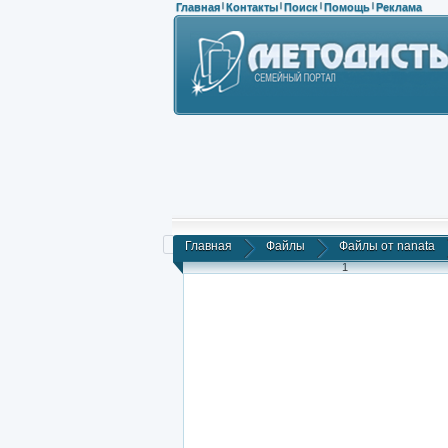
Главная
Контакты
Поиск
Помощь
Реклама
|
|
|
|
Главная
Файлы
Файлы от nanata
1