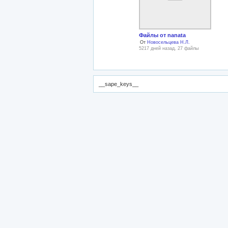
Файлы от nanata
От
Новосельцева Н.Л.
5217 дней назад, 27 файлы
__sape_keys__