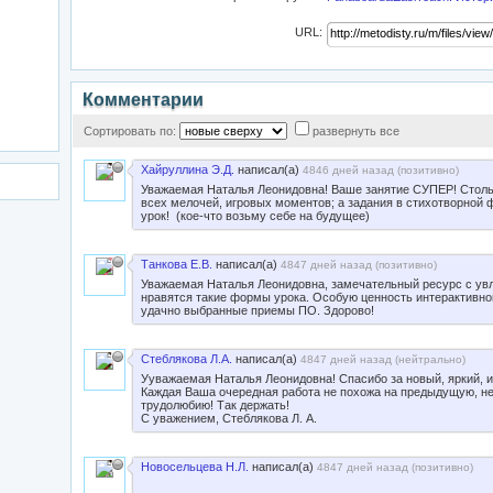
URL:
Комментарии
Сортировать по:
развернуть все
Хайруллина Э.Д.
написал(а)
4846 дней назад (
позитивно
)
Уважаемая Наталья Леонидовна! Ваше занятие СУПЕР! Стольк
всех мелочей, игровых моментов; а задания в стихотворной ф
урок! (кое-что возьму себе на будущее)
Танкова Е.В.
написал(а)
4847 дней назад (
позитивно
)
Уважаемая Наталья Леонидовна, замечательный ресурс с ув
нравятся такие формы урока. Особую ценность интерактивн
удачно выбранные приемы ПО. Здорово!
Стеблякова Л.А.
написал(а)
4847 дней назад (
нейтрально
)
Ууважаемая Наталья Леонидовна! Спасибо за новый, яркий, и
Каждая Ваша очередная работа не похожа на предыдущую, н
трудолюбию! Так держать!
С уважением, Стеблякова Л. А.
Новосельцева Н.Л.
написал(а)
4847 дней назад (
позитивно
)