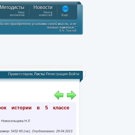
Методисты
Новости
Наш
Лента
коллектив
новостей
Ещё..
гда оно приобретено усилиями своей мысли, а не
только памятью."
Л.Н. Толстой
Приветствуем,
Гость
!
Регистрация
Войти
урок истории в 5 классе
е Новосельцева Н.Л
азмер: 5432 Кб (rar), Опубликовано: 29.04.2013