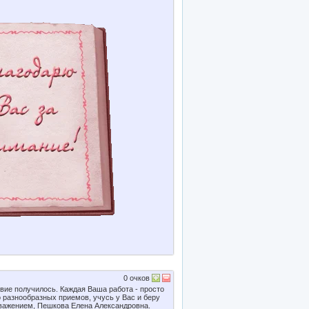
0
очков
ие получилось. Каждая Ваша работа - просто
о разнообразных приемов, учусь у Вас и беру
уважением, Пешкова Елена Александровна.