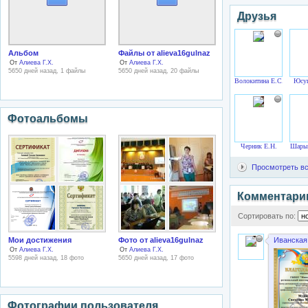
Друзья
Альбом
Файлы от alieva16gulnaz
От
Алиева Г.Х.
От
Алиева Г.Х.
5650 дней назад, 1 файлы
5650 дней назад, 20 файлы
Волокитина Е.С.
Юсуп
Фотоальбомы
Черник Е.Н.
Шары
Просмотреть вс
Комментари
Сортировать по:
Мои достижения
Фото от alieva16gulnaz
Иванская
От
Алиева Г.Х.
От
Алиева Г.Х.
5598 дней назад, 18 фото
5650 дней назад, 17 фото
Фотографии пользователя