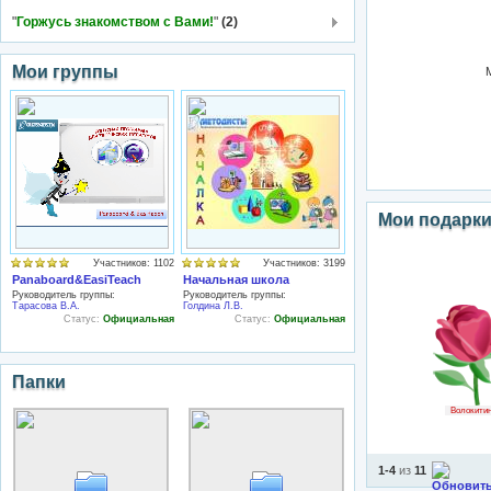
"
Горжусь знакомством с Вами!
"
(2)
Мои группы
Мои подарк
Участников: 1102
Участников: 3199
Panaboard&EasiTeach
Начальная школа
Руководитель группы:
Руководитель группы:
Тарасова В.А.
Голдина Л.В.
Статус:
Официальная
Статус:
Официальная
Папки
Волокитин
1-4
из
11