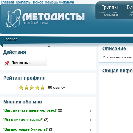
Главная
Контакты
Поиск
Помощь
Реклама
|
|
|
|
Группы
Бл
Тематические
М
площадки
уч
Главная
1
Описание
Действия
Учитель начальных 
Подписаться
Общая инфо
Рейтинг профиля
90 оценок
Мнения обо мне
"
Вы замечательный человек!
"
(2)
"
Вы мне симпатичны!
"
(2)
"
Вы настоящий Учитель!
"
(3)