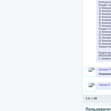
Конкурсн
Раздел «
1) Конку
2) Конкур
3) Конку
4) Конкур
5) Конкур
6) Конкур
7) Конкур
Раздел «
1) Конкур
2) Конкур
3) Литера
4) Конку
5) Конку
Заявки п
Будем ра
89254338
С уважен
Шонина Л
Уважаема
Черник Е.
1-5
из
99
Пользовате