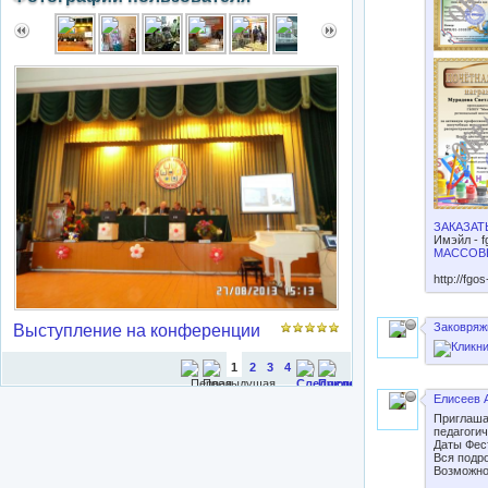
ЗАКАЗАТЬ
Имэйл -
f
МАССОВ
http://fgo
Заковряж
Выступление на конференции
1
2
3
4
Елисеев 
Приглаша
педагоги
Даты Фест
Вся подро
Возможн