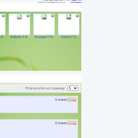
.Б.
Байнова А.И.
Пушкина О.И.
Алиева Г.Х.
Результатов на страницу:
0
очков
0
очков