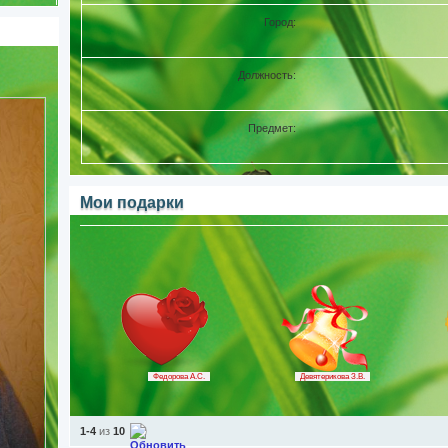
Город:
Губаха
Должность:
Учитель
Предмет:
Начальная ш
Мои подарки
Федорова А.С.
Девятерикова З.В.
1-4
из
10