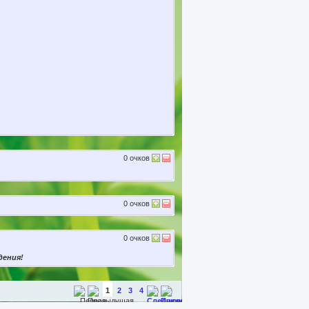
0
очков
0
очков
0
очков
дения!
1
2
3
4