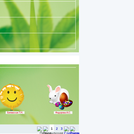
кола
Биневская Т.Н.
Федорова А.С.
1
2
3