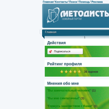
Главная
Контакты
Поиск
Помощь
Реклама
|
|
|
|
Главная
1
Действия
Подписаться
Рейтинг профиля
36 оценок
Мнения обо мне
"
Вы замечательный человек!
"
(1)
"
Вы мне симпатичны!
"
(3)
"
Горжусь знакомством с Вами!
"
(1)