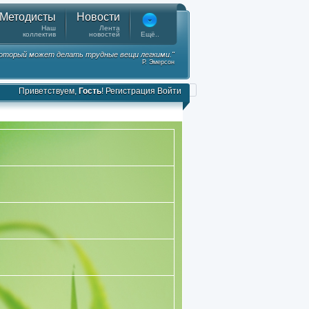
Методисты
Новости
Наш
Лента
коллектив
новостей
Ещё..
 который может делать трудные вещи легкими."
Р. Эмерсон
Приветствуем,
Гость
!
Регистрация
Войти
на