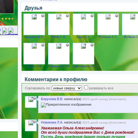
Друзья
3
Борунова В.В.
Бибер С.В.
Борщ Е.А.
Чуманова Е.С.
Жуйкова С
Турова Н.В.
Атаманова Ю.Ю.
Девятерикова З.В.
Комментарии к профилю
Сортировать по:
развернуть все
Борунова В.В.
написал(а)
4823 дней назад (
позитивно
)
Новикова Л.А.
написал(а)
4823 дней назад (
позитивно
)
Уважаемая Ольга Александровна!
От всей души поздравляем Вас с Днем рождения!
Пусть День рождения дарит только лучшее