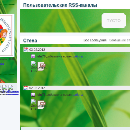
Пользовательские RSS-каналы
ициальная
ПУСТО
Стена
Все сообщения
Сообщение от 
03.02.2012
lelu76
добавлена новая
работа
.
ников: 1829
ота
ициальная
02.02.2012
lelu76
добавлена новая
работа
.