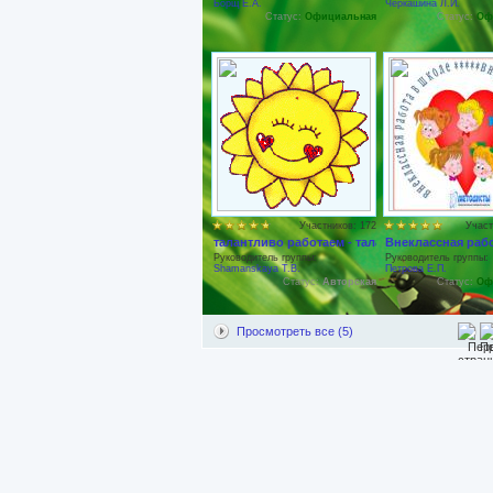
Борщ Е.А.
Черкашина Л.И.
Статус:
Официальная
Статус:
Оф
Участников: 172
Участ
талантливо работаем - талантливо отдыхаем
Внеклассная раб
Руководитель группы:
Руководитель группы:
Shamanskaya T.B.
Петрова Е.П.
Статус:
Авторская
Статус:
Оф
Просмотреть все (5)