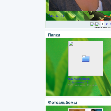
Аватара
1
2
Папки
Файлы от lelu76
От
Дорожевец О.А.
5922 дней назад, 13 файлы
Фотоальбомы