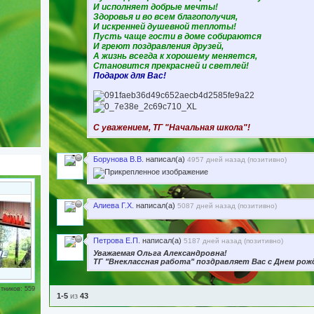
И исполняет добрые мечты!
Здоровья и во всем благополучия,
И искренней душевной теплоты!
Пусть чаще гости в доме собираются
И греют поздравления друзей,
А жизнь всегда к хорошему меняется,
Становится прекрасней и светлей!
Подарок для Вас!
С уважением, ТГ "Начальная школа"!
Борунова В.В.
написал(а)
4957 дней назад (
позитивно
)
Алиева Г.Х.
написал(а)
5087 дней назад (
позитивно
)
Петрова Е.П.
написал(а)
5187 дней назад (
позитивно
)
Уважаемая Ольга Александровна!
ТГ "Внеклассная работа" поздравляет Вас с Днем рож
тников: 559
1-5
из
43