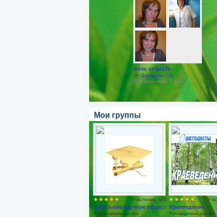
Фото от lelu76
От
Дорожевец О.А.
5725 дней назад, 3 фото
Мои группы
Участников: 423
Учас
Школьное научное общество
Краеведение
Руководитель группы:
Руководитель группы: