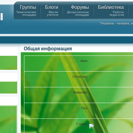
Группы
Блоги
Форумы
Библиотека
Тематические
Мысли
Дискуссионные
Работы
площадки
учителя
площадки
педагогов
"Учитель - человек,
Общая информация
Имя:
Ольга
Отчество:
Александров
Фамилия:
Дорожевец
Пол:
Женщина
Страна:
Россия